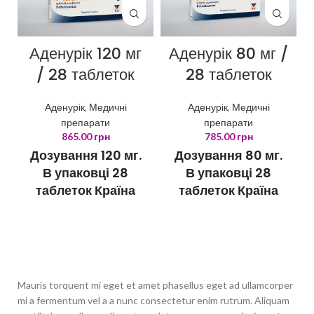
Аденурік 120 мг
Аденурік 80 мг /
/ 28 таблеток
28 таблеток
Аденурік
,
Медичні
Аденурік
,
Медичні
препарати
препарати
865.00
грн
785.00
грн
Дозування 120 мг.
Дозування 80 мг.
В упаковці 28
В упаковці 28
таблеток Країна
таблеток Країна
виробник
виробник
Люксембург
Люксембург
Mauris torquent mi eget et amet phasellus eget ad ullamcorper
mi a fermentum vel a a nunc consectetur enim rutrum. Aliquam