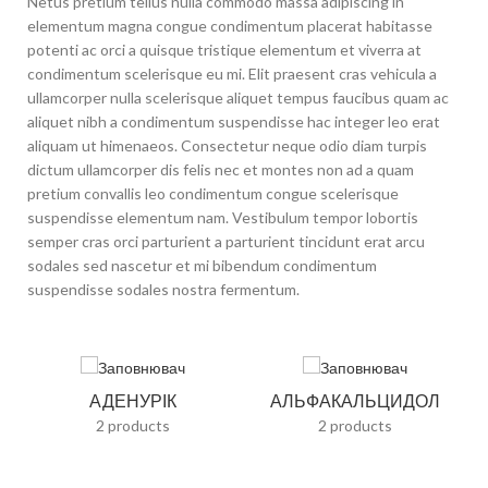
Netus pretium tellus nulla commodo massa adipiscing in
elementum magna congue condimentum placerat habitasse
potenti ac orci a quisque tristique elementum et viverra at
condimentum scelerisque eu mi. Elit praesent cras vehicula a
ullamcorper nulla scelerisque aliquet tempus faucibus quam ac
aliquet nibh a condimentum suspendisse hac integer leo erat
aliquam ut himenaeos. Consectetur neque odio diam turpis
dictum ullamcorper dis felis nec et montes non ad a quam
pretium convallis leo condimentum congue scelerisque
suspendisse elementum nam. Vestibulum tempor lobortis
semper cras orci parturient a parturient tincidunt erat arcu
sodales sed nascetur et mi bibendum condimentum
suspendisse sodales nostra fermentum.
АДЕНУРІК
АЛЬФАКАЛЬЦИДОЛ
2 products
2 products