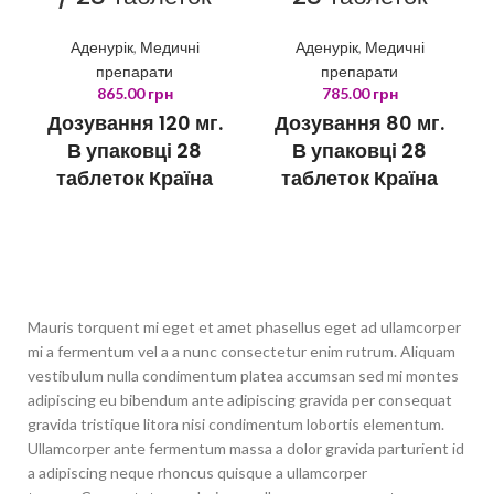
Аденурік
,
Медичні
Аденурік
,
Медичні
препарати
препарати
865.00
грн
785.00
грн
Дозування 120 мг.
Дозування 80 мг.
В упаковці 28
В упаковці 28
таблеток Країна
таблеток Країна
виробник
виробник
Люксембург
Люксембург
Mauris torquent mi eget et amet phasellus eget ad ullamcorper
mi a fermentum vel a a nunc consectetur enim rutrum. Aliquam
vestibulum nulla condimentum platea accumsan sed mi montes
adipiscing eu bibendum ante adipiscing gravida per consequat
gravida tristique litora nisi condimentum lobortis elementum.
Ullamcorper ante fermentum massa a dolor gravida parturient id
a adipiscing neque rhoncus quisque a ullamcorper