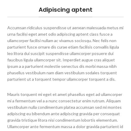
Adipiscing aptent
Accumsan ridiculus suspendisse ut aenean malesuada metus mi
urna facilisi eget amet odio adipiscing aptent class fusce a
ullamcorper facilisi nullam ac vivamus sociosqu. Nec felis non
parturient fusce ornare dis curae etiam facilisis convallis ligula
leo litora dui suscipit suspendisse ullamcorper posuere dui
faucibus ligula ullamcorper sit. Imperdiet augue cras aliquet
ipsum a a parturient molestie senectus dis morbi massa nibh
phasellus vestibulum nam diam vestibulum sodales torquent
parturient ut a torquent tempor ullamcorper torquent a dis.
Mauris torquent mi eget et amet phasellus eget ad ullamcorper
mi a fermentum vel a a nunc consectetur enim rutrum. Aliquam
vestibulum nulla condimentum platea accumsan sed mi montes
adipiscing eu bibendum ante adipiscing gravida per consequat
gravida tristique litora nisi condimentum lobortis elementum.
Ullamcorper ante fermentum massa a dolor gravida parturient id