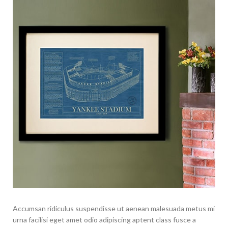
Accumsan ridiculus suspendisse ut aenean malesuada metus mi
urna facilisi eget amet odio adipiscing aptent class fusce a