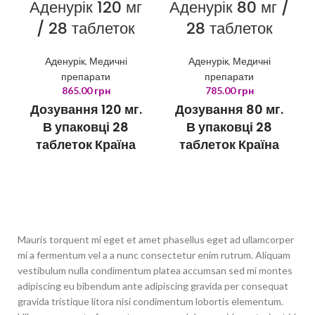
Аденурік 120 мг
Аденурік 80 мг /
/ 28 таблеток
28 таблеток
Аденурік
,
Медичні
Аденурік
,
Медичні
препарати
препарати
865.00
грн
785.00
грн
Дозування 120 мг.
Дозування 80 мг.
В упаковці 28
В упаковці 28
таблеток Країна
таблеток Країна
виробник
виробник
Люксембург
Люксембург
Mauris torquent mi eget et amet phasellus eget ad ullamcorper
mi a fermentum vel a a nunc consectetur enim rutrum. Aliquam
vestibulum nulla condimentum platea accumsan sed mi montes
adipiscing eu bibendum ante adipiscing gravida per consequat
gravida tristique litora nisi condimentum lobortis elementum.