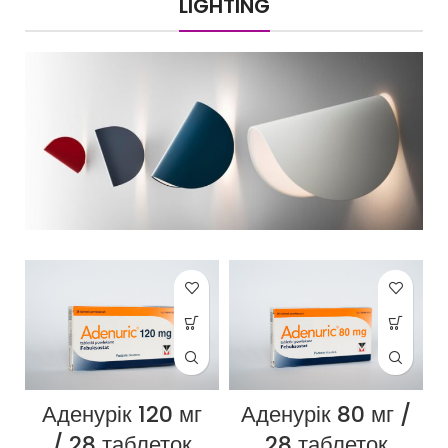
LIGHTING
Аденурік 120 мг
Аденурік 80 мг /
/ 28 таблеток
28 таблеток