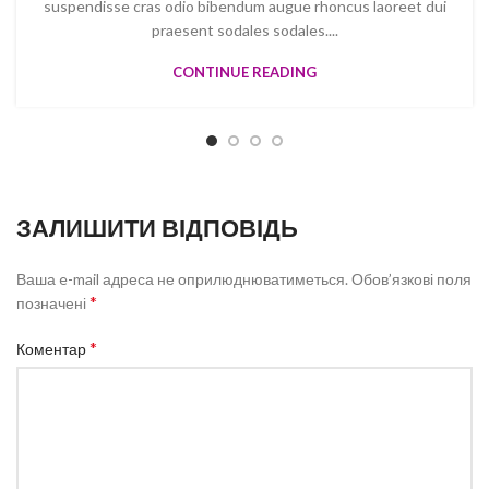
suspendisse cras odio bibendum augue rhoncus laoreet dui
praesent sodales sodales....
CONTINUE READING
ЗАЛИШИТИ ВІДПОВІДЬ
Ваша e-mail адреса не оприлюднюватиметься.
Обов’язкові поля
*
позначені
*
Коментар