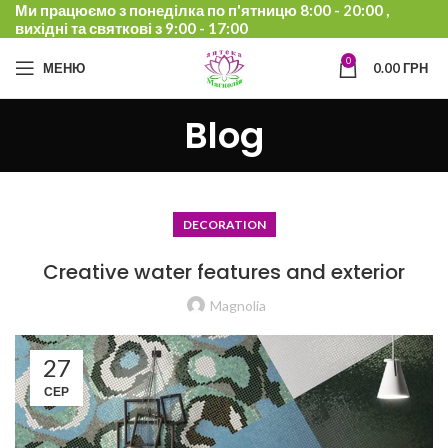
Ми працюємо з понеділка по п'ятницю 8:00 - 20:00 ,
вихідні та святкові з 9:00 - 17:00
0
МЕНЮ
0.00
ГРН
Blog
DECORATION
Creative water features and exterior
Magnolia
27
СЕР