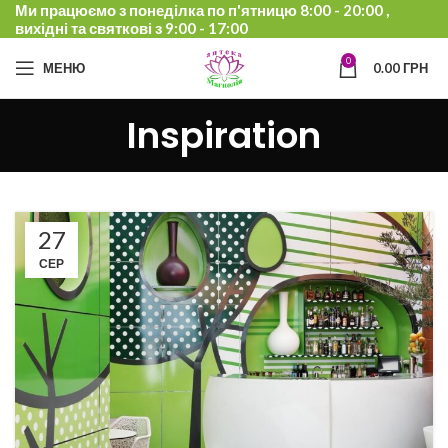
Ми працюємо з понеділка по п'ятницю 8:00 - 20:00 ,
вихідні та святкові з 9:00 - 17:00
0
МЕНЮ
0.00
ГРН
Inspiration
27
СЕР