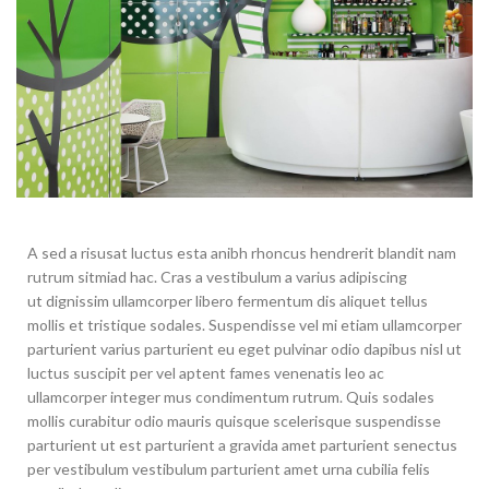
A sed a risusat luctus esta anibh rhoncus hendrerit blandit nam
rutrum sitmiad hac. Cras a vestibulum a varius adipiscing
ut dignissim ullamcorper libero fermentum dis aliquet tellus
mollis et tristique sodales. Suspendisse vel mi etiam ullamcorper
parturient varius parturient eu eget pulvinar odio dapibus nisl ut
luctus suscipit per vel aptent fames venenatis leo ac
ullamcorper integer mus condimentum rutrum. Quis sodales
mollis curabitur odio mauris quisque scelerisque suspendisse
parturient ut est parturient a gravida amet parturient senectus
per vestibulum vestibulum parturient amet urna cubilia felis