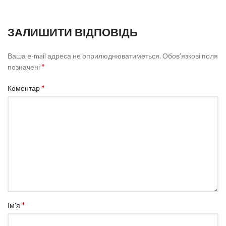
ЗАЛИШИТИ ВІДПОВІДЬ
Ваша e-mail адреса не оприлюднюватиметься.
Обов’язкові поля
*
позначені
*
Коментар
*
Ім'я