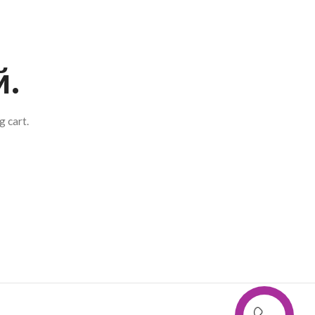
й.
 cart.