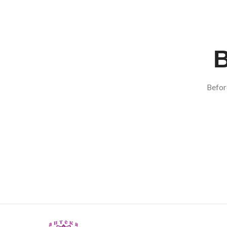
В
Befor