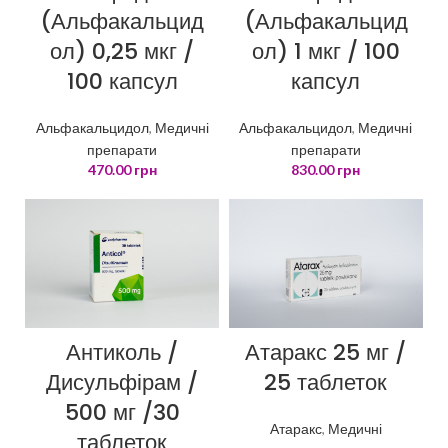
(Альфакальцид
(Альфакальцид
ол) 1 мкг / 100
ол) 0,25 мкг /
капсул
100 капсул
Альфакальцидол
,
Медичні
Альфакальцидол
,
Медичні
препарати
препарати
830.00
грн
470.00
грн
Антиколь /
Атаракс 25 мг /
Дисульфірам /
25 таблеток
500 мг /30
Атаракс
,
Медичні
таблеток