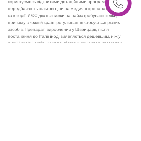
користуємось відкритими дотаційними програмами, що
передбачають пільгові ціни на медичні препарати певної
категорії. У ЄС діють знижки на найзатребуваніші ліки,
причому в кожній країні регулювання стосується різних
засобів. Препарат, вироблений у Швейцарії, після
постачання до Італії іноді виявляється дешевшим, ніж у
рідній країні, оскільки уряд, підтримуючи своїх громадян,
частково погашає вартість.
Програми постійно оновлюються, і наш сервіс відстежує
зміни у реальному часі. Ми беремо затребувані ліки в тих
країнах, де вони дешевші і оперативно відправляємо в
Україну. Клієнти сервісу отримують ефективні препарати за
мінімальною вартістю, і це завжди оригінальний засіб від
компанії-виробника.
Пропонуємо медичні препарати безпосередньо з ЄС без
посередників з урахуванням пільгових програм, якщо вони
застосовні.
Кому доступна послуга