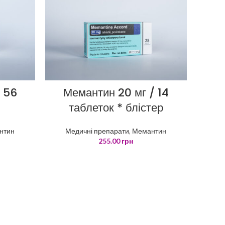
/ 56
Мемантин 20 мг / 14
таблеток * блістер
нтин
Медичні препарати
,
Мемантин
255.00
грн