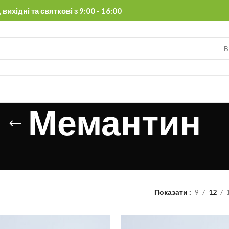
вихідні та святкові з 9:00 - 16:00
В
Мемантин
Показати
9
12