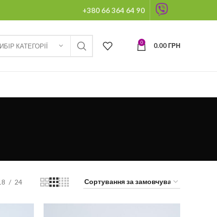
+380 66 364 64 90
0
0.00
ГРН
ИБІР КАТЕГОРІЇ
18
24