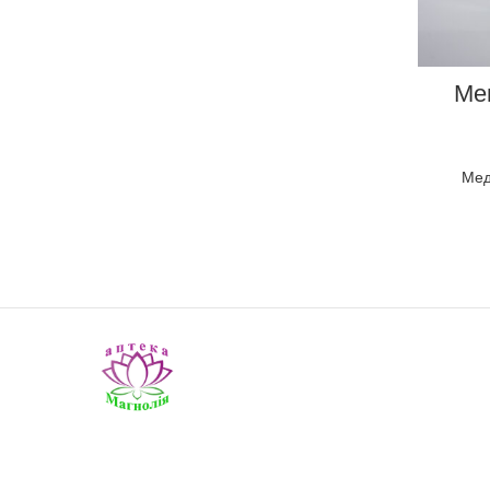
Ме
Мед