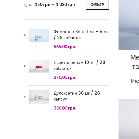
Ціна:
150 грн
—
1,020 грн
ФІЛЬТР
Фемостон Конті 1 мг + 5 мг
/ 28 таблеток
565.00
грн
Ме
Есциталопрам 10 мг / 28
та
таблеток
270.00
грн
Мед
Дулоксетин 30 мг / 28
капсул
330.00
грн