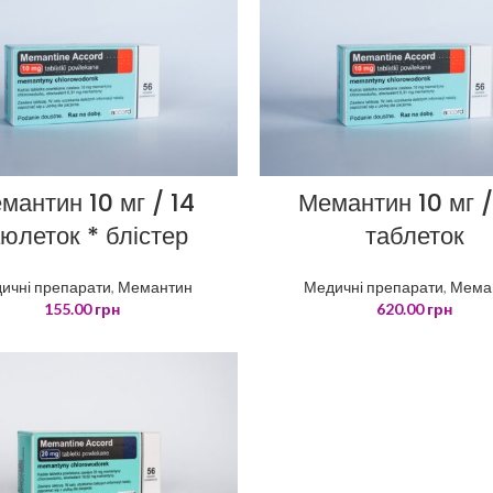
мантин 10 мг / 14
Мемантин 10 мг 
юлеток * блістер
таблеток
ичні препарати
,
Мемантин
Медичні препарати
,
Мема
155.00
грн
620.00
грн