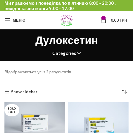
Ми працюємо з понеділка по п'ятницю 8:00 - 20:00 ,
вихідні та святкові з 9:00 - 17:00
0
МЕНЮ
0.00
ГРН
Дулоксетин
Categories
Відображаються усі з 2 результатів
Show sidebar
SOLD
OUT