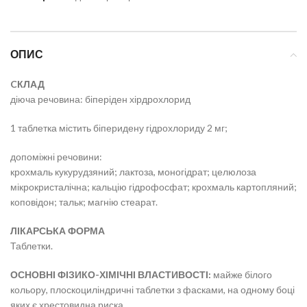
ОПИС
CКЛАД
діюча речовина: біперіден хірдрохлорид
1 таблетка містить біперидену гідрохлориду 2 мг;
допоміжні речовини:
крохмаль кукурудзяний; лактоза, моногідрат; целюлоза
мікрокристалічна; кальцію гідрофосфат; крохмаль картопляний;
коповідон; тальк; магнію стеарат.
ЛІКАРСЬКА ФОРМА
Таблетки.
ОСНОВНІ ФІЗИКО-ХІМІЧНІ ВЛАСТИВОСТІ:
майже білого
кольору, плоскоциліндричні таблетки з фасками, на одному боці
яких є хрестовидна риска.