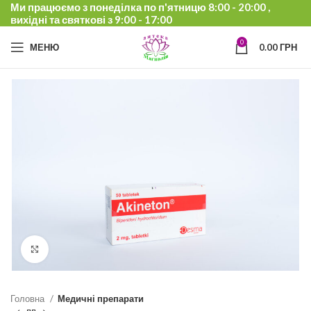
Ми працюємо з понеділка по п'ятницю 8:00 - 20:00 ,
вихідні та святкові з 9:00 - 17:00
0
МЕНЮ
0.00
ГРН
Click to enlarge
Головна
Медичні препарати