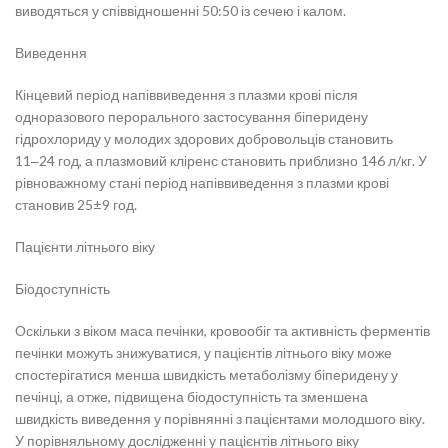
виводяться у співвідношенні 50:50 із сечею і калом.
Виведення
Кінцевий період напіввиведення з плазми крові після
одноразового перорального застосування біперидену
гідрохлориду у молодих здорових добровольців становить
11‒24 год, а плазмовий кліренс становить приблизно 146 л/кг. У
рівноважному стані період напіввиведення з плазми крові
становив 25±9 год.
Пацієнти літнього віку
Біодоступність
Оскільки з віком маса печінки, кровообіг та активність ферментів
печінки можуть знижуватися, у пацієнтів літнього віку може
спостерігатися менша швидкість метаболізму біперидену у
печінці, а отже, підвищена біодоступність та зменшена
швидкість виведення у порівнянні з пацієнтами молодшого віку.
У порівняльному дослідженні у пацієнтів літнього віку