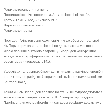
Фармакотерапевтична група
Протипаркінсонічні препарати. Антихолінергічні засоби.
Третичні аміни. Код АТС N04A A02.
Фармакологічні властивості
Фармакодинаміка
Препарат Акінетон є антихолінергічним засобом центральної
дії. Периферична антихолінергічна дія виражена меншою
мірою порівняно з такою в атропіну. Біпериден конкурентно
зв’язується з периферичними та центральними мускариновими
рецепторами (переважно M1).
У дослідах на тваринах біпериден впливав на паркінсоноподібні
стани (тремор, ригідність), спричинені холінергічними засобами
центральної дії.
Таким чином, біпериден впливає на стани, які супроводжуються
холінергічною гіперактивністю у ЦНС, наприклад синдром
Паркінсона як екстрапірамідний синдром дефіциту дофаміну у