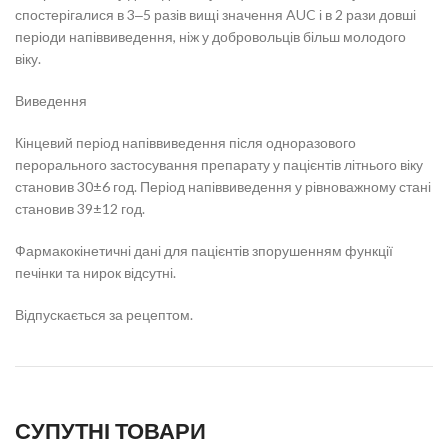
спостерігалися в 3‒5 разів вищі значення AUC і в 2 рази довші
періоди напіввиведення, ніж у добровольців більш молодого
віку.
Виведення
Кінцевий період напіввиведення після одноразового
перорального застосування препарату у пацієнтів літнього віку
становив 30±6 год. Період напіввиведення у рівноважному стані
становив 39±12 год.
Фармакокінетичні дані для пацієнтів зпорушенням функції
печінки та нирок відсутні.
Відпускається за рецептом.
СУПУТНІ ТОВАРИ