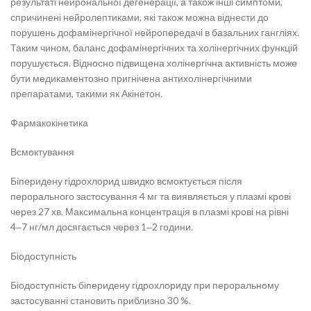
результаті нейрональної дегенерації, а також інші симптоми,
спричинені нейролептиками, які також можна віднести до
порушень дофамінергічної нейропередачі в базальних гангліях.
Таким чином, баланс дофамінергічних та холінергічних функцій
порушується. Відносно підвищена холінергічна активність може
бути медикаментозно пригнічена антихолінергічними
препаратами, такими як Акінетон.
Фармакокінетика
Всмоктування
Біперидену гідрохлорид швидко всмоктується після
перорального застосування 4 мг та виявляється у плазмі крові
через 27 хв. Максимальна концентрація в плазмі крові на рівні
4‒7 нг/мл досягається через 1‒2 години.
Біодоступність
Біодоступність біперидену гідрохлориду при пероральному
застосуванні становить приблизно 30 %.