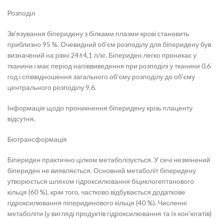
Розподіл
Зв’язування біперидену з білками плазми крові становить
приблизно 95 %. Очевидний об’єм розподілу для біперидену був
визначений на рівні 24±4,1 л/кг. Біпериден легко проникає у
тканини і має період напіввиведення при розподілі у тканини 0,6
год і співвідношення загального об’єму розподілу до об’єму
центрального розподілу 9,6.
Інформація щодо проникнення біперидену крізь плаценту
відсутня.
Біотрансформація
Біпериден практично цілком метаболізується. У сечі незмінений
біпериден не виявляється. Основний метаболіт біперидену
утворюється шляхом гідроксилювання біциклогептанового
кільця (60 %), крім того, частково відбувається додаткове
гідроксилювання піперидинового кільця (40 %). Численні
метаболіти (у вигляді продуктів гідроксилювання та їх кон’югатів)