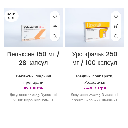
SOLD
OUT
Велаксин 150 мг /
Урсофальк 250
28 капсул
мг / 100 капсул
Велаксин
,
Медичні
Медичні препарати
,
препарати
Урсофальк
890.00
грн
2,490.70
грн
Дозування 150 Mg. В упаковці
Дозування 250 Mg. В упаковці
28 шт. Виробник Польща
100 шт. Виробник Німеччина