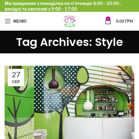
Ми працюємо з понеділка по п'ятницю 8:00 - 20:00 ,
вихідні та святкові з 9:00 - 17:00
0
МЕНЮ
0.00
ГРН
Tag Archives: Style
27
СЕР