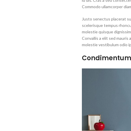
id dis. Cras a sed consecte
Commodo ullamcorper diam
Justo senectus placerat su
scelerisque tempus rhoncus 
molestie quisque dignissim
Convallis a elit sed mauris
molestie vestibulum odio i
Condimentum