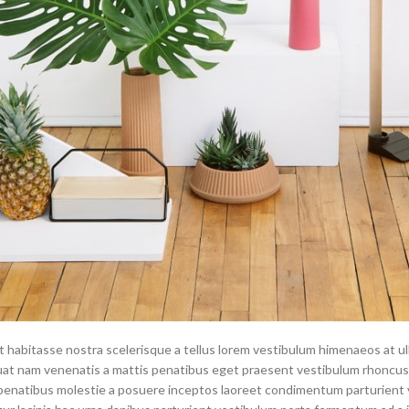
st habitasse nostra scelerisque a tellus lorem vestibulum himenaeos at u
t nam venenatis a mattis penatibus eget praesent vestibulum rhoncus a i
 penatibus molestie a posuere inceptos laoreet condimentum parturient va