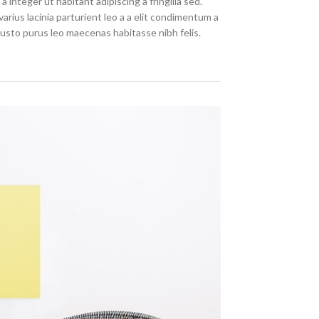
nteger ut habitant adipiscing a fringilla sed.
rius lacinia parturient leo a a elit condimentum a
justo purus leo maecenas habitasse nibh felis.