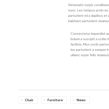
Venenatis turpis condiment
nunc. Leo tempus proin eu gr
parturient mi a dapibus et 
habitant parturient vivamu
Consectetur imperdiet adi
bulum a suscipit a scele
facilisis. Mus sociis part
leo parturient a semper i
ullamc orper felis vivamus
Chair
Furniture
News