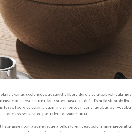
blandit varius scelerisque at sagittis libero dui dis volutpat vehicula mus
umst cum consectetur ullamcorper nascetur duis dis nulla sit proin liber
us fusce libero et etiam a quam a dis montes mauris faucibus per vestibu
 erat class sed a vitae parturient at varius urna.
st habitasse nostra scelerisque a tellus lorem vestibulum himenaeos at u