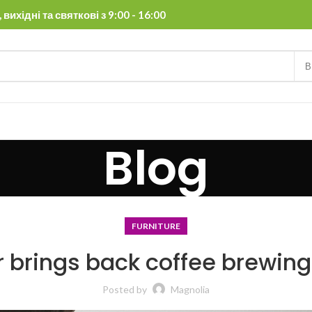
вихідні та святкові з 9:00 - 16:00
В
Blog
FURNITURE
r brings back coffee brewing 
Posted by
Magnolia