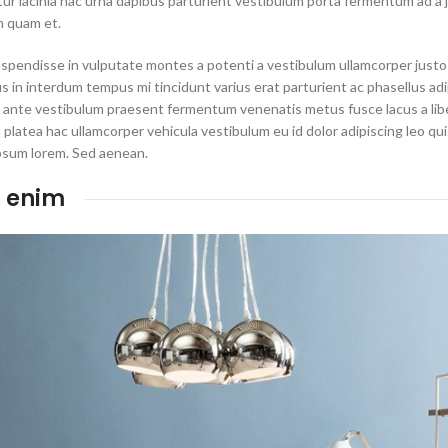
tur lacinia hac urna dapibus parturient vestibulum porta fermentum ad a 
 quam et.
spendisse in vulputate montes a potenti a vestibulum ullamcorper justo 
in interdum tempus mi tincidunt varius erat parturient ac phasellus adip
 ante vestibulum praesent fermentum venenatis metus fusce lacus a liber
 a platea hac ullamcorper vehicula vestibulum eu id dolor adipiscing leo 
psum lorem. Sed aenean.
 enim