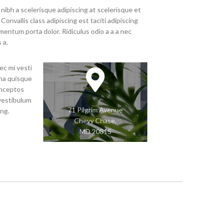
bh a scelerisque adipiscing at scelerisque et
Convallis class adipiscing est taciti adipiscing
mentum porta dolor. Ridiculus odio a a a nec
 a.
ec mi vesti
rna quisque
 inceptos
 vestibulum
71 Pilgrim Avenue
ing.
Chevy Chase,
MD 20815