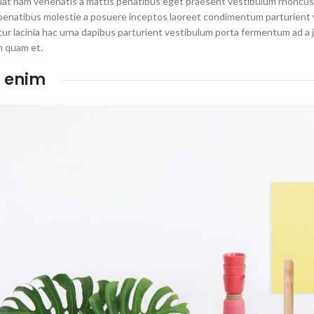
t nam venenatis a mattis penatibus eget praesent vestibulum rhoncus a i
 penatibus molestie a posuere inceptos laoreet condimentum parturient va
tur lacinia hac urna dapibus parturient vestibulum porta fermentum ad a 
 quam et.
 enim