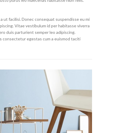
justo purus leo maecenas habitasse nibh felis.
a ut facilisi. Donec consequat suspendisse eu mi
iscing. Vitae vestibulum id per habitasse viverra
o duis parturient semper leo adipiscing.
quis consectetur egestas cum a euismod taciti