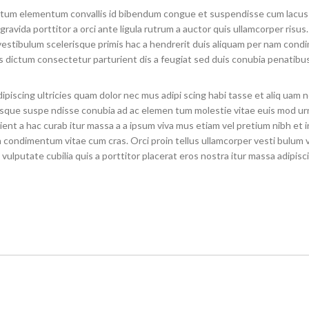
um elementum convallis id bibendum congue et suspendisse cum lacus ni
avida porttitor a orci ante ligula rutrum a auctor quis ullamcorper risus. 
vestibulum scelerisque primis hac a hendrerit duis aliquam per nam condi
s dictum consectetur parturient dis a feugiat sed duis conubia penatibus
piscing ultricies quam dolor nec mus adipi scing habi tasse et aliq uam n
 risque suspe ndisse conubia ad ac elemen tum molestie vitae euis mod u
urient a hac curab itur massa a a ipsum viva mus etiam vel pretium nibh et
n condimentum vitae cum cras. Orci proin tellus ullamcorper vesti bulum
 vulputate cubilia quis a porttitor placerat eros nostra itur massa adipisc