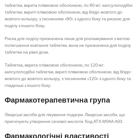
таблетка, вкрита плівковою оболонкою, по 80 мг: капсулоподібні
таблетки, вкриті плівковою оболонкою, від блідо-жовтого до
жовтого кольору, з тисненням «80» з одного боку та рискою для
поділу з іншого боку.
Риска для поділу призначена лише для розламування з метою
полегшення ковтання таблетки, вона не призначена для поділу
таблетки на рівні дози.
Таблетка, вкрита плівковою оболонкою, по 120 мг:
капсулоподібні таблетки, вкриті плівковою оболонкою, від блідо-
жовтого до жовтого кольору, з тисненням «120» з одного боку та
гладенькі з іншого боку.
Фармакотерапевтична група
Лікарські засоби для лікування подагри. Лікарські засоби, що
пригнічують утворення сечової кислоти. Код АТХ М04А А03.
Фармакологічні властивості