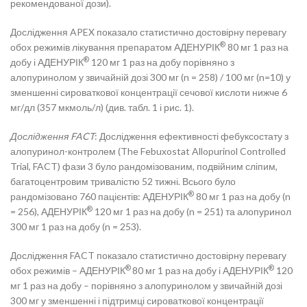
рекомендованої дози).
Дослідження APEX показало статистично достовірну перевагу
®
обох режимів лікування препаратом АДЕНУРІК
80 мг 1 раз на
®
добу і АДЕНУРІК
120 мг 1 раз на добу порівняно з
алопуринолом у звичайній дозі 300 мг (n = 258) / 100 мг (n=10) у
зменшенні сироваткової концентрації сечової кислоти нижче 6
мг/дл (357 мкмоль/л) (див. табл. 1 і рис. 1).
Дослідження FACT
: Дослідження ефективності фебуксостату з
алопуринол-контролем (The Febuxostat Allopurinol Controlled
Trial, FACT) фази 3 було рандомізованим, подвійним сліпим,
багатоцентровим тривалістю 52 тижні. Всього було
®
рандомізовано 760 пацієнтів: АДЕНУРІК
80 мг 1 раз на добу (n
®
= 256), АДЕНУРІК
120 мг 1 раз на добу (n = 251) та алопуринол
300 мг 1 раз на добу (n = 253).
Дослідження FACT показало статистично достовірну перевагу
®
®
обох режимів – АДЕНУРІК
80 мг 1 раз на добу і АДЕНУРІК
120
мг 1 раз на добу – порівняно з алопуринолом у звичайній дозі
300 мг у зменшенні і підтримці сироваткової концентрації