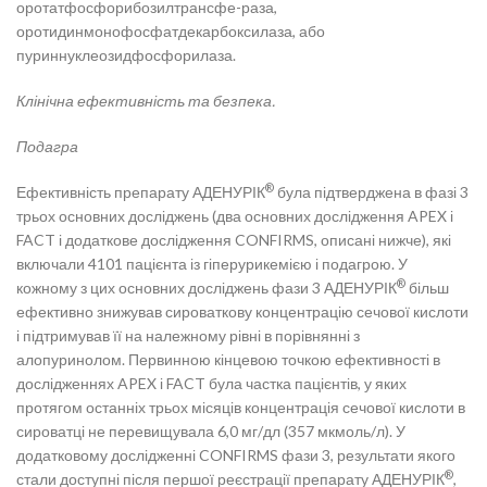
оротатфосфорибозилтрансфе-раза,
оротидинмонофосфатдекарбоксилаза, або
пуриннуклеозидфосфорилаза.
Клінічна ефективність та безпека.
Подагра
®
Ефективність препарату АДЕНУРІК
була підтверджена в фазі 3
трьох основних досліджень (два основних дослідження APEX і
FACT і додаткове дослідження CONFIRMS, описані нижче), які
включали 4101 пацієнта із гіперурикемією і подагрою. У
®
кожному з цих основних досліджень фази 3 АДЕНУРІК
більш
ефективно знижував сироваткову концентрацію сечової кислоти
і підтримував її на належному рівні в порівнянні з
алопуринолом. Первинною кінцевою точкою ефективності в
дослідженнях APEX і FACT була частка пацієнтів, у яких
протягом останніх трьох місяців концентрація сечової кислоти в
сироватці не перевищувала 6,0 мг/дл (357 мкмоль/л). У
додатковому дослідженні CONFIRMS фази 3, результати якого
®
стали доступні після першої реєстрації препарату АДЕНУРІК
,