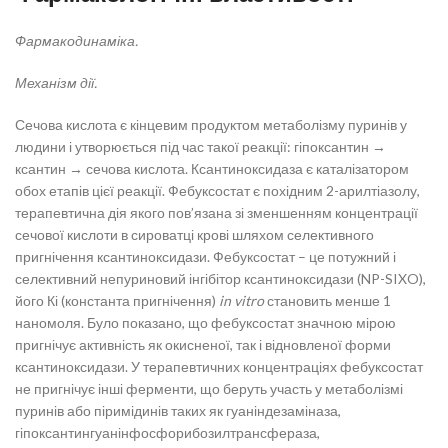
Фармакодинаміка.
Механізм дії.
Сечова кислота є кінцевим продуктом метаболізму пуринів у
людини і утворюється під час такої реакції: гіпоксантин →
ксантин → сечова кислота. Ксантиноксидаза є каталізатором
обох етапів цієї реакції. Фебуксостат є похідним 2-арилтіазолу,
терапевтична дія якого пов’язана зі зменшенням концентрації
сечової кислоти в сироватці крові шляхом селективного
пригнічення ксантиноксидази. Фебуксостат – це потужний і
селективний непуриновий інгібітор ксантиноксидази (NP-SIXO),
його Кі (константа пригнічення)
in vitro
становить менше 1
наномоля. Було показано, що фебуксостат значною мірою
пригнічує активність як окисненої, так і відновленої форми
ксантиноксидази. У терапевтичних концентраціях фебуксостат
не пригнічує інші ферменти, що беруть участь у метаболізмі
пуринів або піримідинів таких як гуаніндезаміназа,
гіпоксантингуанінфосфорибозилтрансфераза,