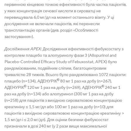
первинною кінцевою точкою ефективності була частка пацієнтів,
у яких концентрація сечової кислоти в сироватці не
перевищувала 6,0 мг/дл на момент останнього візиту. У ці
дослідження не включали пацієнтів, які перенесли
трансплантацію органів (див. розділ «Особливості
застосування»).
Дослідження APEX:
Дослідження ефективності фебуксостату з
контролем плацебо та алопуринолу фази 3 (Allopurinol and
Placebo-Controlled Efficacy Study of Febuxostat, APEX) було
рандомізованим, подвійним сліпим, багатоцентровим
тривалістю 28 тижнів. Всього було рандомізовано 1072 пацієнти:
®
плацебо (n=134), АДЕНУРІК
80 мг 1 раз на добу (n=267),
®
®
АДЕНУРІК
120 мг 1 раз на добу (n=269), АДЕНУРІК
240 мг 1
раз на добу (n=134) або алопуринол (300 мг 1 раз на добу
(n=258) для пацієнтів з вихідною сироватковою концентрацією
креатиніну ≤ 1,5 мг/дл або 100 мг 1 раз на добу (n=10) для
пацієнтів з вихідною сироватковою концентрацією креатиніну >
1,5 мг/дл і ≤ 2,0 мг/дл). Для оцінки безпеки фебуксостат
призначали в дозі 240 мг (у 2 рази вище максимальної