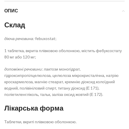
ОПИС
Склад
діюча речовина:
febuxostat;
1 таблетка, вкрита плівковою оболонкою, містить фебуксостату
80 мг або 120 мг;
допоміжні речовини:
лактози моногідрат,
гідроксипропілцелюлоза, целюлоза мікрокристалічна, натрію
кроскармелоза, магнію стеарат, кремнію діоксид колоїдний
водний, полівініловий спирт, титану діоксид (Е 171),
поліетиленгліколь, тальк, заліза оксид жовтий (Е 172).
Лікарська форма
Таблетки, вкриті плівковою оболонкою.