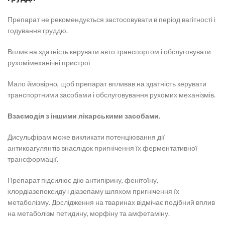
Препарат не рекомендується застосовувати в період вагітності і
годування груддю.
Вплив на здатність керувати авто транспортом і обслуговувати
рухомімеханічні пристрої
Мало ймовірно, щоб препарат впливав на здатність керувати
транспортними засобами і обслуговування рухомих механізмів.
Взаємодія з іншими лікарськими засобами.
Дисульфірам може викликати потенціювання дії
антикоагулянтів внаслідок пригнічення їх ферментативної
трансформації.
Препарат підсилює дію антипірину, фенітоїну,
хлордіазепоксиду і діазепаму шляхом пригнічення їх
метаболізму. Дослідження на тваринах відмічає подібний вплив
на метаболізм петидину, морфіну та амфетаміну.