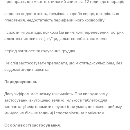
препаратів, що містять етиловий спирт; за 12 годин до операції;
серцева недостатність, ішемічна хвороба серця, артеріальна
гіпертензія, недостатність периферичного кровообігу;
психотичні розлади, психози (за винятком перенесених гострих
алкогольних психозів), суїцид альні спроби в анамнезі;
період вагітності та годування груддю.
Не слід застосовувати препарати, що містятьдисульфірам, без
свідомої згоди пацієнта.
Передозування.
Дисульфірам має низьку токсичність. При випадковому
застосуванні внутрішньо великої кількості таблеток для
імплантації слід промити шлунок (при умові, що після прийому
минуло не більше години) і спостерігати за пацієнтом.
Особливості застосування.