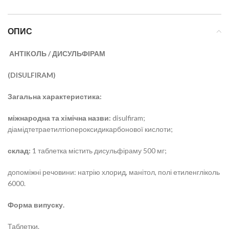
ОПИС
АНТІКОЛЬ / ДИСУЛЬФІРАМ
(DISULFIRAM)
Загальна характеристика:
міжнародна та хімічна назви:
disulfiram;
діамідтетраетилтіопероксидикарбонової кислоти;
склад:
1 таблетка містить дисульфіраму 500 мг;
допоміжні речовини: натрію хлорид, манітол, полі етиленгліколь
6000.
Форма випуску.
Таблетки.