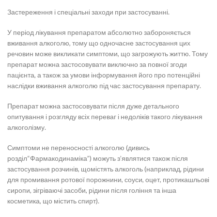
Застереження і спеціальні заходи при застосуванні.
У період лікування препаратом абсолютно забороняється
вживання алкоголю, тому що одночасне застосування цих
речовин може викликати симптоми, що загрожують життю. Тому
препарат можна застосовувати виключно за повної згоди
пацієнта, а також за умови інформування його про потенційні
наслідки вживання алкоголю під час застосування препарату.
Препарат можна застосовувати після дуже детального
опитування і розгляду всіх переваг і недоліків такого лікування
алкоголізму.
Симптоми не переносності алкоголю (дивись
розділ“Фармакодинаміка”) можуть з’являтися також після
застосування розчинів, щомістять алкоголь (наприклад, рідини
для промивання ротової порожнини, соуси, оцет, протикашльові
сиропи, зігріваючі засоби, рідини після гоління та інша
косметика, що містить спирт).