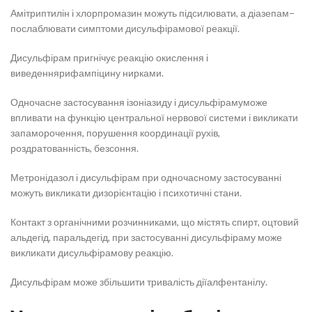
Амітриптилін і хлорпромазин можуть підсилювати, а діазепам−
послаблювати симптоми дисульфірамової реакції.
Дисульфірам пригнічує реакцію окислення і
виведеннярифампіцину нирками.
Одночасне застосування ізоніазиду і дисульфірамуможе
впливати на функцію центральної нервової системи і викликати
запаморочення, порушення координації рухів,
роздратованність, безсоння.
Метронідазол і дисульфірам при одночасному застосуванні
можуть викликати дизорієнтацію і психотичні стани.
Контакт з органічними розчинниками, що містять спирт, оцтовий
альдегід, паральдегід, при застосуванні дисульфіраму може
викликати дисульфірамову реакцію.
Дисульфірам може збільшити тривалість діїалфентанілу.