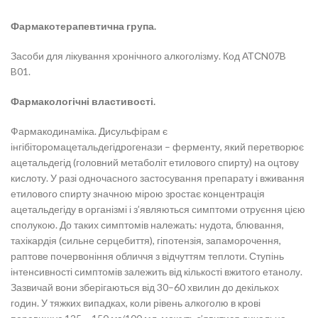
Фармакотерапевтична група.
Засоби для лікування хронічного алкоголізму. Код АТСN07B
B01.
Фармакологічні властивості.
Фармакодинаміка.
Дисульфірам є
інгібіторомацетальдегідрогенази – ферменту, який перетворює
ацетальдегід (головний метаболіт етилового спирту) на оцтову
кислоту. У разі одночасного застосування препарату і вживання
етилового спирту значною мірою зростає концентрація
ацетальдегіду в організмі і з’являються симптоми отруєння цією
сполукою. До таких симптомів належать: нудота, блювання,
тахікардія (сильне серцебиття), гіпотензія, запаморочення,
раптове почервоніння обличчя з відчуттям теплоти. Ступінь
інтенсивності симптомів залежить від кількості вжитого етанолу.
Зазвичай вони зберігаються від 30–60 хвилин до декількох
годин. У тяжких випадках, коли рівень алкоголю в крові