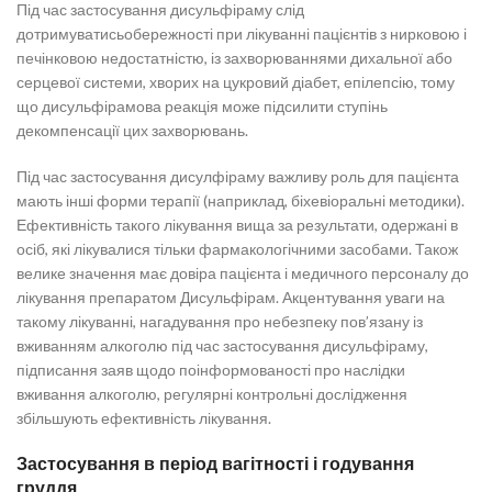
Під час застосування дисульфіраму слід
дотримуватисьобережності при лікуванні пацієнтів з нирковою і
печінковою недостатністю, із захворюваннями дихальної або
серцевої системи, хворих на цукровий діабет, епілепсію, тому
що дисульфірамова реакція може підсилити ступінь
декомпенсації цих захворювань.
Під час застосування дисулфіраму важливу роль для пацієнта
мають інші форми терапії (наприклад, біхевіоральні методики).
Ефективність такого лікування вища за результати, одержані в
осіб, які лікувалися тільки фармакологічними засобами. Також
велике значення має довіра пацієнта і медичного персоналу до
лікування препаратом Дисульфірам. Акцентування уваги на
такому лікуванні, нагадування про небезпеку пов’язану із
вживанням алкоголю під час застосування дисульфіраму,
підписання заяв щодо поінформованості про наслідки
вживання алкоголю, регулярні контрольні дослідження
збільшують ефективність лікування.
Застосування в період вагітності і годування
груддя