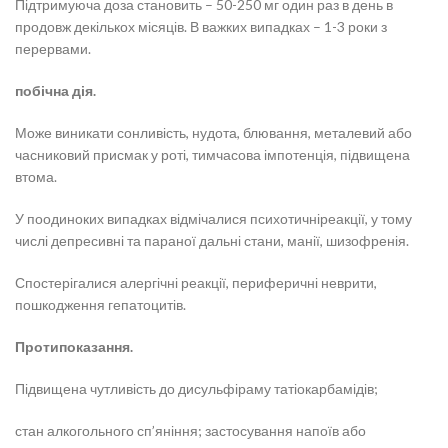
Підтримуюча доза становить – 50-250 мг один раз в день в
продовж декількох місяців. В важких випадках – 1-3 роки з
перервами.
побічна дія.
Може виникати сонливість, нудота, блювання, металевий або
часниковий присмак у роті, тимчасова імпотенція, підвищена
втома.
У поодиноких випадках відмічалися психотичніреакції, у тому
числі депресивні та параної дальні стани, манії, шизофренія.
Спостерігалися алергічні реакції, периферичні неврити,
пошкодження гепатоцитів.
Протипоказання.
Підвищена чутливість до дисульфіраму татіокарбамідів;
стан алкогольного сп’яніння; застосування напоїв або