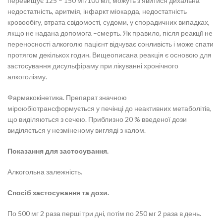
перевищує 125 – 150 мг/100 мл, можуть з’явитися дихальна
недостатність, аритмія, інфаркт міокарда, недостатність
кровообігу, втрата свідомості, судоми, у спорадичних випадках,
якщо не надана допомога –смерть. Як правило, після реакції не
переносності алкоголю пацієнт відчуває сонливість і може спати
протягом декількох годин. Вищеописана реакція є основою для
застосування дисульфіраму при лікуванні хронічного
алкоголізму.
Фармакокінетика. Препарат значною
міроюбіотрансформується у печінці до неактивних метаболітів,
що виділяються з сечею. Приблизно 20 % введеної дози
виділяється у незміненому вигляді з калом.
Показання для застосування.
Алкогольна залежність.
Спосіб застосування та дози.
По 500 мг 2 раза перші три дні, потім по 250 мг 2 раза в день.