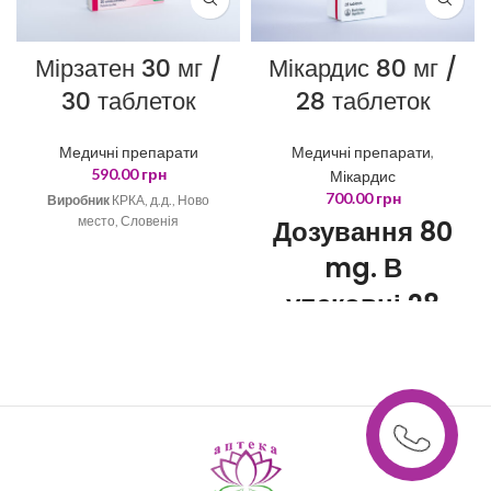
Мірзатен 30 мг /
Мікардис 80 мг /
30 таблеток
28 таблеток
Медичні препарати
Медичні препарати
,
590.00
грн
Мікардис
700.00
грн
Виробник
КРКА, д.д., Ново
место, Словенія
Дозування 80
mg. В
упаковці 28
шт. Виробник
Boehringer
Ingelheim,
Німеччина