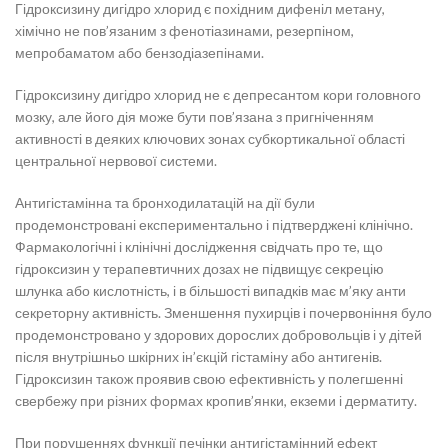
Гідроксизину дигідро хлорид є похідним дифеніл метану,
хімічно не пов’язаним з фенотіазинами, резерпіном,
мепробаматом або бензодіазепінами.
Гідроксизину дигідро хлорид не є депресантом кори головного
мозку, але його дія може бути пов’язана з пригніченням
активності в деяких ключових зонах субкортикальної області
центральної нервової системи.
Антигістамінна та бронходилатацій на дії були
продемонстровані експериментально і підтверджені клінічно.
Фармакологічні і клінічні дослідження свідчать про те, що
гідроксизин у терапевтичних дозах не підвищує секрецію
шлунка або кислотність, і в більшості випадків має м’яку анти
секреторну активність. Зменшення пухирців і почервоніння було
продемонстровано у здорових дорослих добровольців і у дітей
після внутрішньо шкірних ін’єкцій гістаміну або антигенів.
Гідроксизин також проявив свою ефективність у полегшенні
свербежу при різних формах кропив’янки, екземи і дерматиту.
При порушеннях функції печінки антигістамінний ефект