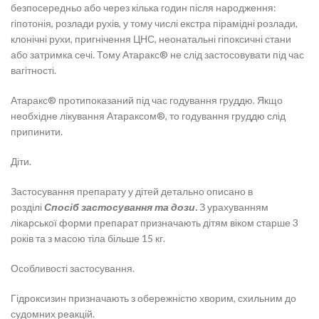
безпосередньо або через кілька годин після народження:
гіпотонія, розлади рухів, у тому числі екстра пірамідні розлади,
клонічні рухи, пригнічення ЦНС, неонатальні гіпоксичні стани
або затримка сечі. Тому Атаракс® не слід застосовувати під час
вагітності.
Атаракс® протипоказаний під час годування груддю. Якщо
необхідне лікування Атараксом®, то годування груддю слід
припинити.
Діти.
Застосування препарату у дітей детально описано в
розділі
Спосіб застосування та дози.
З урахуванням
лікарської форми препарат призначають дітям віком старше 3
років та з масою тіла більше 15 кг.
Особливості застосування.
Гідроксизин призначають з обережністю хворим, схильним до
судомних реакцій.