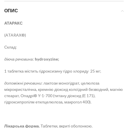
ОПИС
АТАРАКС
(ATARAX®)
Склад:
діюча речовина:
hydroxyzine;
1 таблетка містить гідроксизину гідро хлориду 25 мг;
допоміжні речовини
: лактози моногідрат, целюлоза
мікрокристалічна, кремнію діоксид колоїдний безводний, магнію
стеарат, Опадрі® Y-1-700 (титану діоксид (Е 171),
гідроксипропілм етилцелюлоза, макрогол 400).
Лікарська форма.
Таблетки, вкриті оболонкою.