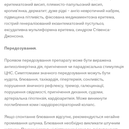
еритематозний висип, плямисто-папульозний висип,
кропив’янка, дерматит; дуже рідкі − ангіо невротичний набряк,
підвищена пітливість, фіксована медикаментозна еритема,
гострий генералізований екзантематозний пустульоз,
ексудативна мультиформна еритема, синдром Стівенса-
Джонсона.
Передозування
.
Проявом передозування препарату може бути виражена
антихолінергічна дія, пригнічення чи парадоксальна стимуляція
ЦНС. Симптомами значного передозування можуть бути
нудота, блювання, тахікардія, гіпертермія, сонливість,
порушення зіничного рефлексу, тремор, галюцинації,
порушення свідомості, пригнічення дихання, судоми,
артеріальна гіпотензія, кардіоаритмія. Може виникнути
поглиблення коми і кардіореспіраторний колапс.
Якщо спонтанне блювання відсутнє, рекомендується негайне
промивання шлунка. Блювання необхідно викликати штучним