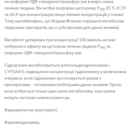
на ізоформи УДФ-глюкуронілтрансфер ази в мікро сомах
печінки людини. Він інгібує ізоформи цитохрому P
2С 9, 2C19
450
та 3А 4 при концентраціях вище пікових концентрацій у плазмі.
Тому малоймовірно, що Атаракс® може порушити метаболізм
лікарських препаратів, що є субстратами для даних ензимів.
Метаболіт цетиризин при концентрації 100 мкмоль не має
інгібуючого ефекту на цитохром печінки людини Р
та
450
ізоформи УДФ-глюкуронілтрансфер ази.
Гідроксизин метаболізується алкогольдегідрогеназою і
CYP3A4/5, підвищення концентрації гідроксизину у крові можна
очікувати, коли гідроксизин застосовується разом з
препаратами − потужними інгібіторами даних ензимів. Проте,
коли інгібується тільки один шлях метаболізму, інші шляхи
можуть частково компенсувати це.
Фармакологічні властивості.
Фармакодинаміка.