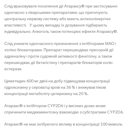
Слід враховувати посилення дії Атараксу® при застосуванні
одночасно з лікарськими препаратами, що пригнічують
центральну нервову систему або мають антихолінергічні
властивості. У цьому випадку їх дозування підбирають
індивідуально. Алкоголь також потенціює ефекти Атараксу®.
Слід уникати одночасного призначення з інгібіторами МАО і
холіно блокаторами. Препарат перешкоджає пресорній дії
адреналіну і проти судомній активності фенітоїну, а також
перешкоджає дії бетагістину і препаратів-блокаторів холін
естерази.
Циметидин 600 мг двічі на добу підвищував концентрації
гідроксизину у сироватці крові на 36 % і знижував пікові
концентрації метаболіту цетиризину на 20 %.
Атаракс® є інгібітором CYP2D6 і у високих дозах може
спричинити медикаментозну взаємодію з субстратами CYP2D6.
Атаракс® не має інгібуючого впливу в концентрації 100 мкмоль