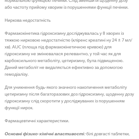
нормальною функцією печінки. Слід зменшити щоденну дозу
або частоту прийому хворим із порушеннями функції печінки.
Ниркова недостатність
Фармакокінетика гідроксизину досліджувалась у 8 хворих із
тяжкою нирковою недостатністю (кліренс креатині ну 24 ± 7 мл/
хв). AUC (площа під фармакокінетичною кривою) для
гідроксизину не змінювалася релевантно, у той час як для
карбоксильного метаболіту, цетиризину, була підвищеною.
Даний метаболіт не видаляється ефективно за допомогою
гемодіалізу.
Для уникнення будь-якого значного накопичення метаболіту
цетиризину після багаторазових доз гідроксизину, щоденну дозу
гідроксизину слід скоротити у досліджуваних із порушенням
функції нирок.
Фармацевтичні характеристики.
Основні фізико-хімічні властивості:
білі довгасті таблетки,