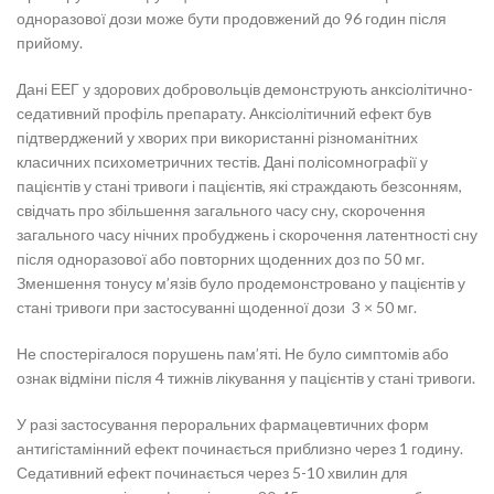
одноразової дози може бути продовжений до 96 годин після
прийому.
Дані ЕЕГ у здорових добровольців демонструють анксіолітично-
седативний профіль препарату. Анксіолітичний ефект був
підтверджений у хворих при використанні різноманітних
класичних психометричних тестів. Дані полісомнографії у
пацієнтів у стані тривоги і пацієнтів, які страждають безсонням,
свідчать про збільшення загального часу сну, скорочення
загального часу нічних пробуджень і скорочення латентності сну
після одноразової або повторних щоденних доз по 50 мг.
Зменшення тонусу м’язів було продемонстровано у пацієнтів у
стані тривоги при застосуванні щоденної дози 3 × 50 мг.
Не спостерігалося порушень пам’яті. Не було симптомів або
ознак відміни після 4 тижнів лікування у пацієнтів у стані тривоги.
У разі застосування пероральних фармацевтичних форм
антигістамінний ефект починається приблизно через 1 годину.
Седативний ефект починається через 5-10 хвилин для