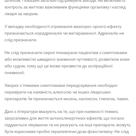
шляхом. Показані загальні підтримуючі заходи, які включають
контроль за життєво важливими функціями організму і нагляд
лікаря за хворим.
У випадку необхідності отримання вазопрес орного ефекту
призначається норадреналін чи метараменол. Адреналін не
слід призначати.
Не слід призначати сироп іпекакуани пацієнтам з симптомами
або можливістю швидкого зниження чутливості, розвитком коми
або судом, тому що це може призвести до аспіраційної
пневмонії.
Хворих з тяжкими симптомами передозування необхідно
перевірити на наявність алкоголю чи інших лікарських
препаратів. Їм призначається кисень, налоксон, глюкоза, тіамін.
Дані з літератури вказують на те, що при наявності тяжких,
загрозливих для життя антихолінергічних ефектів, що погано
піддаються лікуванню та не реагують на інші препарати, можуть
бути корисними пробні терапевтичні дози фізостигміну. Не слід