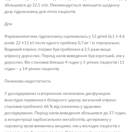
збільшився до 22,5 л/кг. Рекомендується зменшити щоденну
дозу гідроксизину для літніх пацієнтів.
Діти
Фармакокінетика гідроксизину оцінювалась у 12 дітей (6,1 ± 4,6
років: 22 ±12 кг) після одного прийому 0,7 мг / кг перорально.
Видимий кліренс плазми був приблизно в 2,5 рази вище
кліренсу дорослих. Період напів виведення був коротший, ніж у
дорослих. Він становив близько 4 годин у 1-річних пацієнтів і 11
годин − у 14-річних пацієнтів.
Печінкова недостатність
У досліджуваних із вторинною печінковою дисфункцією
внаслідок первинного біліарного цирозу загальний кліренс
становив приблизно 66 % від показника у здорових
досліджуваних. Період напів виведення збільшився до 37 годин,
а концентрації карбоксильних метаболітів, цетиризину у
сироватці крові виявились вищими, ніж у молодих пацієнтів з