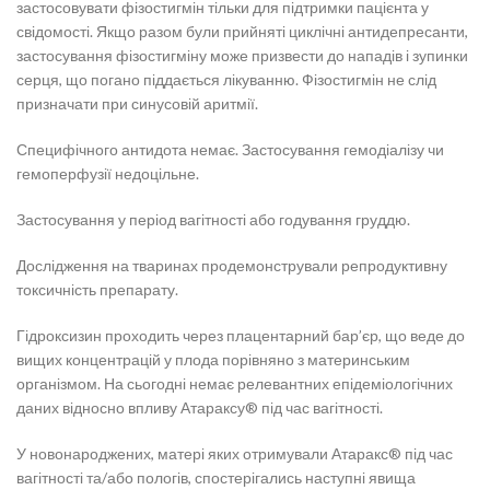
застосовувати фізостигмін тільки для підтримки пацієнта у
свідомості. Якщо разом були прийняті циклічні антидепресанти,
застосування фізостигміну може призвести до нападів і зупинки
серця, що погано піддається лікуванню. Фізостигмін не слід
призначати при синусовій аритмії.
Специфічного антидота немає. Застосування гемодіалізу чи
гемоперфузії недоцільне.
Застосування у період вагітності або годування груддю.
Дослідження на тваринах продемонстрували репродуктивну
токсичність препарату.
Гідроксизин проходить через плацентарний бар’єр, що веде до
вищих концентрацій у плода порівняно з материнським
організмом. На сьогодні немає релевантних епідеміологічних
даних відносно впливу Атараксу® під час вагітності.
У новонароджених, матері яких отримували Атаракс® під час
вагітності та/або пологів, спостерігались наступні явища