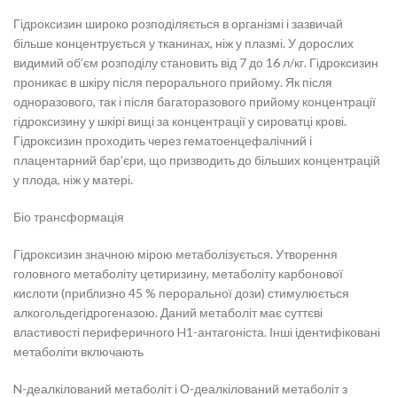
Гідроксизин широко розподіляється в організмі і зазвичай
більше концентрується у тканинах, ніж у плазмі. У дорослих
видимий об’єм розподілу становить від 7 до 16 л/кг. Гідроксизин
проникає в шкіру після перорального прийому. Як після
одноразового, так і після багаторазового прийому концентрації
гідроксизину у шкірі вищі за концентрації у сироватці крові.
Гідроксизин проходить через гематоенцефалічний і
плацентарний бар’єри, що призводить до більших концентрацій
у плода, ніж у матері.
Біо трансформація
Гідроксизин значною мірою метаболізується. Утворення
головного метаболіту цетиризину, метаболіту карбонової
кислоти (приблизно 45 % пероральної дози) стимулюється
алкогольдегідрогеназою. Даний метаболіт має суттєві
властивості периферичного H1-антагоніста. Інші ідентифіковані
метаболіти включають
N-деалкілований метаболіт і О-деалкілований метаболіт з