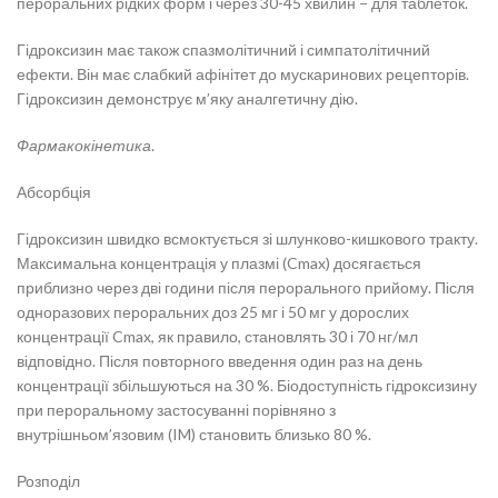
пероральних рідких форм і через 30-45 хвилин − для таблеток.
Гідроксизин має також спазмолітичний і симпатолітичний
ефекти. Він має слабкий афінітет до мускаринових рецепторів.
Гідроксизин демонструє м’яку аналгетичну дію.
Фармакокінетика
.
Абсорбція
Гідроксизин швидко всмоктується зі шлунково-кишкового тракту.
Максимальна концентрація у плазмі (Cmax) досягається
приблизно через дві години після перорального прийому. Після
одноразових пероральних доз 25 мг і 50 мг у дорослих
концентрації Cmax, як правило, становлять 30 і 70 нг/мл
відповідно. Після повторного введення один раз на день
концентрації збільшуються на 30 %. Біодоступність гідроксизину
при пероральному застосуванні порівняно з
внутрішньом’язовим (IM) становить близько 80 %.
Розподіл