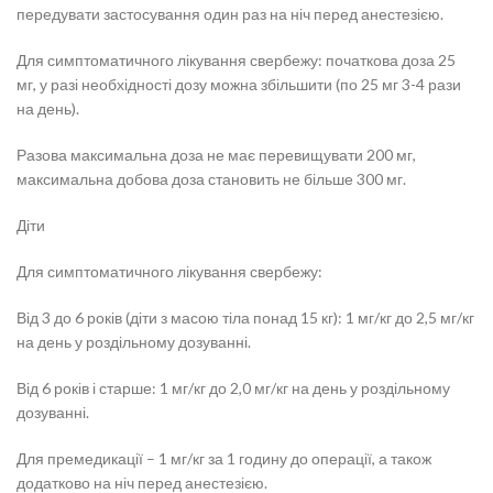
передувати застосування один раз на ніч перед анестезією.
Для симптоматичного лікування свербежу: початкова доза 25
мг, у разі необхідності дозу можна збільшити (по 25 мг 3-4 рази
на день).
Разова максимальна доза не має перевищувати 200 мг,
максимальна добова доза становить не більше 300 мг.
Діти
Для симптоматичного лікування свербежу:
Від 3 до 6 років (діти з масою тіла понад 15 кг): 1 мг/кг до 2,5 мг/кг
на день у роздільному дозуванні.
Від 6 років і старше: 1 мг/кг до 2,0 мг/кг на день у роздільному
дозуванні.
Для премедикації – 1 мг/кг за 1 годину до операції, а також
додатково на ніч перед анестезією.