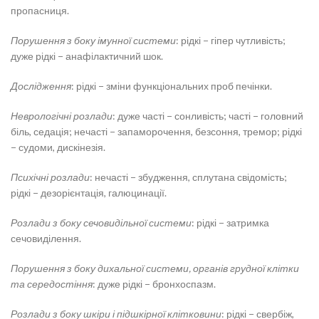
пропасниця.
Порушення з боку імунної системи
: рідкі − гіпер чутливість;
дуже рідкі − анафілактичний шок.
Дослідження
: рідкі − зміни функціональних проб печінки.
Неврологічні розлади
: дуже часті − сонливість; часті − головний
біль, седація; нечасті − запаморочення, безсоння, тремор; рідкі
− судоми, дискінезія.
Психічні розлади
: нечасті − збудження, сплутана свідомість;
рідкі − дезорієнтація, галюцинації.
Розлади з боку сечовидільної системи
: рідкі − затримка
сечовиділення.
Порушення з боку дихальної системи, органів грудної клітки
та середостіння
: дуже рідкі − бронхоспазм.
Розлади з боку шкіри і підшкірної клітковини
: рідкі − свербіж,