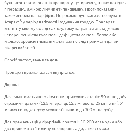
будь-якого з компонентів препарату, цетиризину, інших похідних
піперазину, амінофіліну чи етилендіаміну. Протипоказаний
також хворим на порфірію. Не рекомендується застосовувати
®
Атаракс
у період вагітності і годування груддю. Препарат
містить у своєму складі лактозу, тому пацієнтам зі спадковою
непереносимістю галактози, дефіцитом лактази Лаппа або
мальабсорбцією глюкози-галактози не слід приймати даний
лікарський засіб.
Спосіб застосування та дози.
Препарат призначається внутрішньо.
Дорослі
Для симптоматичного лікування тривожних станів: 50 мг на добу
окремими дозами (12,5 мг вранці, 12,5 мг вдень, 25 мг на ніч). У
тяжких випадках дозу можна збільшити до 300 мг на добу.
Для премедикації у хірургічній практиці: 50-200 мг за один або
два прийоми за 1 годину до операції, а додатково може