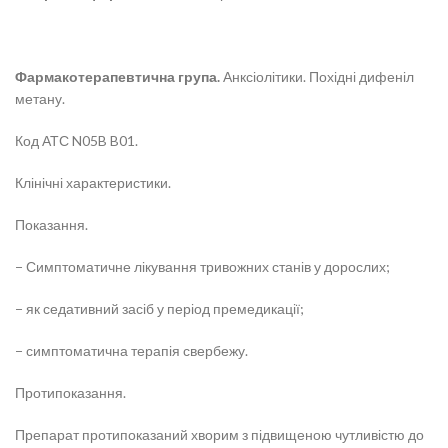
Фармакотерапевтична група.
Анксіолітики. Похідні дифеніл
метану.
Код АТС N05B B01.
Клінічні характеристики.
Показання.
− Симптоматичне лікування тривожних станів у дорослих;
− як седативний засіб у період премедикації;
− симптоматична терапія свербежу.
Протипоказання.
Препарат протипоказаний хворим з підвищеною чутливістю до