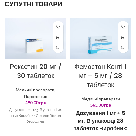
СУПУТНІ ТОВАРИ
Рексетин 20 мг /
Фемостон Конті 1
30 таблеток
мг + 5 мг / 28
таблеток
Медичні препарати
,
Пароксетин
Медичні препарати
490.00
грн
565.00
грн
Дозування 20 Mg. В упаковці 30
Дозування 1 мг + 5
штук Виробник Gedeon Richter
мг. В упаковці 28
Угорщина
таблеток Виробник:
Mylan