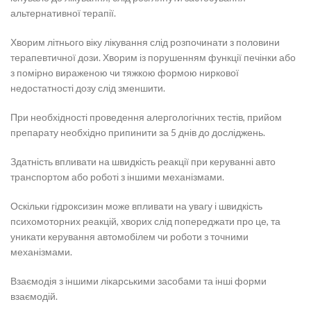
альтернативної терапії.
Хворим літнього віку лікування слід розпочинати з половини
терапевтичної дози. Хворим із порушенням функції печінки або
з помірно вираженою чи тяжкою формою ниркової
недостатності дозу слід зменшити.
При необхідності проведення алергологічних тестів, прийом
препарату необхідно припинити за 5 днів до досліджень.
Здатність впливати на швидкість реакції при керуванні авто
транспортом або роботі з іншими механізмами.
Оскільки гідроксизин може впливати на увагу і швидкість
психомоторних реакцій, хворих слід попереджати про це, та
уникати керування автомобілем чи роботи з точними
механізмами.
Взаємодія з іншими лікарськими засобами та інші форми
взаємодій.