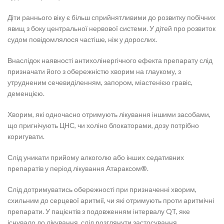
Діти раннього віку є більш сприйнятливими до розвитку побічних
явищ з боку центральної нервової системи. У дітей про розвиток
судом повідомлялося частіше, ніж у дорослих.
Внаслідок наявності антихолінергічного ефекта препарату слід
призначати його з обережністю хворим на глаукому, з
утрудненим сечевиділенням, запором, міастенією гравіс,
деменцією.
Хворим, які одночасно отримують лікування іншими засобами,
що пригнічують ЦНС, чи холіно блокаторами, дозу потрібно
коригувати.
Слід уникати прийому алкоголю або інших седативних
препаратів у період лікування Атараксом®.
Слід дотримуватись обережності при призначенні хворим,
схильним до серцевої аритмії, чи які отримують проти аритмічні
препарати. У пацієнтів з подовженням інтервалу QT, яке
існувало до лікування, слід розглянути застосування