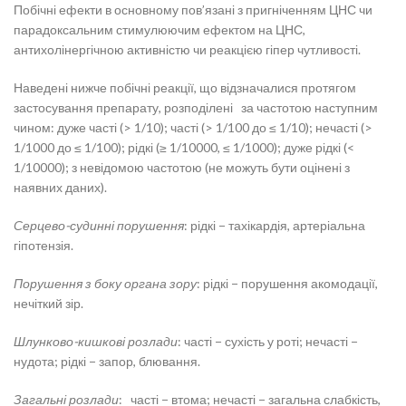
Побічні ефекти в основному пов’язані з пригніченням ЦНС чи
парадоксальним стимулюючим ефектом на ЦНС,
антихолінергічною активністю чи реакцією гіпер чутливості.
Наведені нижче побічні реакції, що відзначалися протягом
застосування препарату, розподілені за частотою наступним
чином: дуже часті (> 1/10); часті (> 1/100 до ≤ 1/10); нечасті (>
1/1000 до ≤ 1/100); рідкі (≥ 1/10000, ≤ 1/1000); дуже рідкі (<
1/10000); з невідомою частотою (не можуть бути оцінені з
наявних даних).
Серцево-судинні порушення
: рідкі − тахікардія, артеріальна
гіпотензія.
Порушення з боку органа зору
: рідкі − порушення акомодації,
нечіткий зір.
Шлунково-кишкові розлади
: часті − сухість у роті; нечасті −
нудота; рідкі − запор, блювання.
Загальні розлади
: часті − втома; нечасті − загальна слабкість,