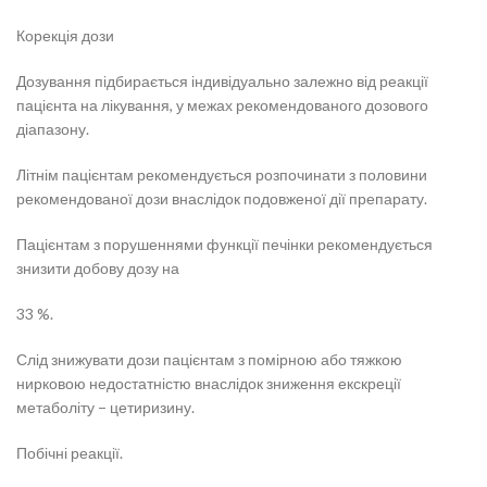
Корекція дози
Дозування підбирається індивідуально залежно від реакції
пацієнта на лікування, у межах рекомендованого дозового
діапазону.
Літнім пацієнтам рекомендується розпочинати з половини
рекомендованої дози внаслідок подовженої дії препарату.
Пацієнтам з порушеннями функції печінки рекомендується
знизити добову дозу на
33 %.
Слід знижувати дози пацієнтам з помірною або тяжкою
нирковою недостатністю внаслідок зниження екскреції
метаболіту − цетиризину.
Побічні реакції.