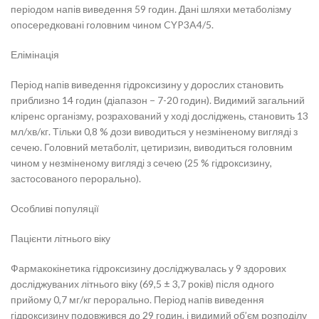
періодом напів виведення 59 годин. Дані шляхи метаболізму
опосередковані головним чином CYP3A4/5.
Елімінація
Період напів виведення гідроксизину у дорослих становить
приблизно 14 годин (діапазон − 7-20 годин). Видимий загальний
кліренс організму, розрахований у ході досліджень, становить 13
мл/хв/кг. Тільки 0,8 % дози виводиться у незміненому вигляді з
сечею. Головний метаболіт, цетиризин, виводиться головним
чином у незміненому вигляді з сечею (25 % гідроксизину,
застосованого перорально).
Особливі популяції
Пацієнти літнього віку
Фармакокінетика гідроксизину досліджувалась у 9 здорових
досліджуваних літнього віку (69,5 ± 3,7 років) після одного
прийому 0,7 мг/кг перорально. Період напів виведення
гідроксизину подовжився до 29 годин, і видимий об’єм розподілу