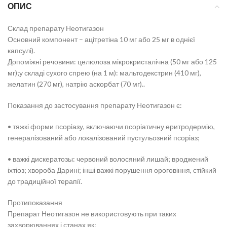
ОПИС
Склад препарату Неотигазон
Основний компонент – ацітретіна 10 мг або 25 мг в однієї
капсулі).
Допоміжні речовини: целюлоза мікрокристалічна (50 мг або 125
мг);у складі сухого спрею (на 1 м): мальтодекстрин (410 мг),
желатин (270 мг), натрію аскорбат (70 мг)..
Показання до застосування препарату Неотигазон є:
• тяжкі форми псоріазу, включаючи псоріатичну еритродермію,
генералізований або локалізований пустульозний псоріаз;
• важкі дискератозы: червоний волосяний лишай; вроджений
іхтіоз; хвороба Дарині; інші важкі порушення ороговіння, стійкий
до традиційної терапії.
Протипоказання
Препарат Неотигазон не використовують при таких
захворюваннях і станах як: