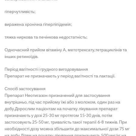
гіперчутливість;
виражена хронічна гіперліпідемія;
тяжка ниркова та печінкова недостатність;
Одночасний прийом вітаміну A, метотрексату,тетрациклінів та
інших ретиноїдів.
Період вагітності і грудного вигодовування
Препарат не призначають у період вагітності та лактації.
Спосіб застосування
Препарат Неотигазон призначений для застосування
внутрішньо, під час прийому їжі або з молоком, один раз на
добу.Дорослим пацієнтам на початку лікування препарат
призначають у дозі 25-30 мг протягом 15-30 днів, потім
застосовують 25-50 мг, тривалість такої терапії 6-8 тижнів. При
необхідності дозу можна збільшити до максимальної дози 75 мг
на добу.Дітям на початку лікування призначають 500 мкг/кг на