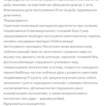
добу, можливо, на короткий час збільшення дози до 1 мг/кг,
Максимальна доза застосування 35 мг на добу, підтримуюча
доза нижча.
Передозування
Симптоми інтоксикації препаратом ідентичні як при гострому
гіпервітамінозі А (запаморочення і головний біль).У разі
передозування необхідно застосувати симптоматичну терапію,
негайно скасувавши препарат.Побічні реакції
Застосування препарату Неотигазон може викликати ряд
побічних реакцій таких як: витончення і лущення шкіри по
всьому тілу, крихкість нігтів, алопеція, пароніхія, головний біль,
фотосенсибілізація, порушення сутінкового зору,
гіперкальціємія, болі в кістках та м’язах, гіперостоз і кальциноз
тканин.Найбільш частою побічною дією є розвиток симптомів
гіпервітамінозу A (сухість губ, тріщини в куточках рота, хейліт,
запалення і сухість перехідного епітелію і слизових оболонок,
носові кровотечі, офтальмологічні порушення, риніт,
ксерофтальмія, кон’юнктивіт, а також непереносимість
контактних лінз; рідко – виразки рогівки).
Відпускається за рецептом.