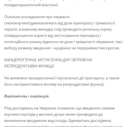
псевдопаралітичній міастенії.
Оскільки ускладнення при лікуванні
глюкокортикоїдамизалежать від дози препарату і тривалості
терапії, в кожному випадку слід проводити ретельну оцінку
співвідношення користі від застосування препарату і
потенційного ризику відносно як дози і тривалості лікування, так і
вибору режиму введення –щоденно чи переривчастим курсом.
КАНЦЕРОГЕННА, МУТАГЕННА ДІЯ І ВПЛИВ НА
РЕПРОДУКТИВНІ ФУНКЦІЇ.
Не виявлено канцерогенної і мутагенної дії препарату, а також
його несприятливого впливу на репродуктивні функції.
Вагітність і лактація.
Ряд досліджень на тваринах показали, що введення самкам
кортикостероїдів у високих дозах може призводити до
виникнення вроджених вад плода. Адекватних досліджень
впливу кортикостероїдів на репродуктивну функцію у людини не