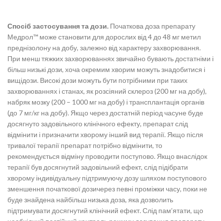
Спосіб застосування та дози.
Початкова доза препарату
Медрол™ може становити для дорослих від 4 до 48 мг метил
преднізолону на добу, залежно від характеру захворювання.
При менш тяжких захворюваннях звичайно бувають достатніми і
більш низькі дози, хоча окремим хворим можуть знадобитися і
вищідози. Високі дози можуть бути потрібними при таких
захворюваннях і станах, як розсіяний склероз (200 мг на добу),
набряк мозку (200 – 1000 мг на добу) і трансплантація органів
(до 7 мг/кг на добу). Якщо через достатній період часуне буде
досягнуто задовільного клінічного ефекту, препарат слід
відмінити і призначити хворому інший вид терапії. Якщо після
тривалої терапії препарат потрібно відмінити, то
рекомендується відміну проводити поступово. Якщо внаслідок
терапії був досягнутий задовільний ефект, слід підібрати
хворому індивідуальну підтримуючу дозу шляхом поступового
зменшення початкової дозичерез певні проміжки часу, поки не
буде знайдена найбільш низька доза, яка дозволить
підтримувати досягнутий клінічний ефект. Слід пам’ятати, що