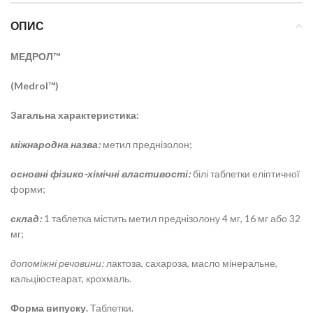
ОПИС
МЕДРОЛ™
(Medrol™)
Загальна характеристика:
міжнародна назва:
метил преднізолон;
основні фізико-хімічні властивості:
білі таблетки еліптичної
форми;
склад:
1 таблетка містить метил преднізолону 4 мг, 16 мг або 32
мг;
допоміжні речовини:
лактоза, сахароза, масло мінеральне,
кальціюстеарат, крохмаль.
Форма випуску.
Таблетки.