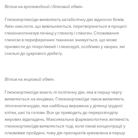
Вплив на вуглеводний і білковий обмін.
Глюкокортикоїди виявляють катаболічну дію відносно білків.
Амін окислоти, що вивільняються, перетворюються в процесі
глюконеогенезув печінці у глюкозу і глікоген. Споживання
глюкози в периферичних тканинах знижується, що може
призвести до гіперглікемії і глюкозурії, особливо у хворих, які
схильні до цукрового діабету.
Вплив на жировий обмін.
Глюкокортикоїди мають лі політичну дію, яка в першу чергу
виявляється на кінцівках. Глюкокортикоїди також виявляють
ліпогенетичнудію, яка найбільш виражена у ділянці грудної
клітки, шиї та голови. Все це приводить до перерозподілу
жирових відкладень. Максимальна фармакологічна активність
глюкокортикоїдів виявляється тоді, коли пікові концентрації у
плазмівже пройдені, тому дія препаратів зумовлена в першу