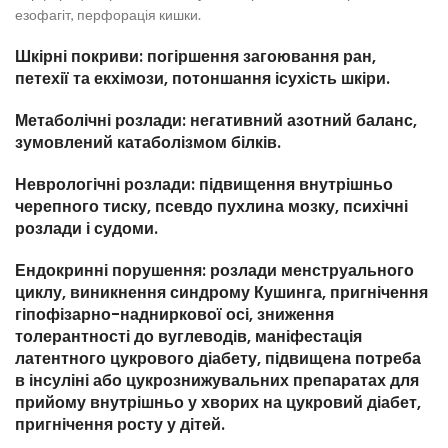
езофагіт, перфорація кишки.
Шкірні покриви: погіршення загоювання ран,
петехії та екхімози, потоншання ісухість шкіри.
Метаболічні розлади: негативний азотний баланс,
зумовлений катаболізмом білків.
Неврологічні розлади: підвищення внутрішньо
черепного тиску, псевдо пухлина мозку, психічні
розлади і судоми.
Ендокринні порушення: розлади менструального
циклу, виникнення синдрому Кушинга, пригнічення
гіпофізарно-надниркової осі, зниження
толерантності до вуглеводів, маніфестація
латентного цукрового діабету, підвищена потреба
в інсуліні або цукрознижувальних препаратах для
прийому внутрішньо у хворих на цукровий діабет,
пригнічення росту у дітей.