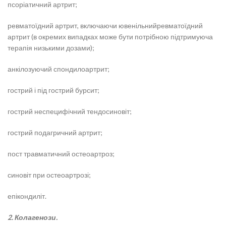
псоріатичний артрит;
ревматоїдний артрит, включаючи ювенільнийревматоїдний
артрит (в окремих випадках може бути потрібною підтримуюча
терапія низькими дозами);
анкілозуючий спондилоартрит;
гострий і під гострий бурсит;
гострий неспецифічний тендосиновіт;
гострий подагричний артрит;
пост травматичний остеоартроз;
синовіт при остеоартрозі;
епікондиліт.
2. Колагенози.