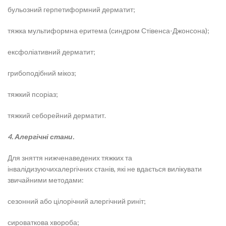
бульозний герпетиформний дерматит;
тяжка мультиформна еритема (синдром Стівенса-Джонсона);
ексфоліативний дерматит;
грибоподібний мікоз;
тяжкий псоріаз;
тяжкий себорейний дерматит.
4. Алергічні стани.
Для зняття нижченаведених тяжких та
інвалідизуючихалергічних станів, які не вдається вилікувати
звичайними методами:
сезонний або цілорічний алергічний риніт;
сироваткова хвороба;