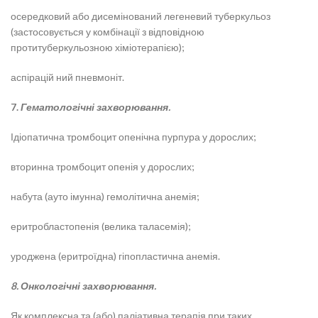
осередковий або дисемінований легеневий туберкульоз
(застосовується у комбінації з відповідною
протитуберкульозною хіміотерапією);
аспірацій ний пневмоніт.
7.
Гематологічні захворювання.
Ідіопатична тромбоцит опенічна пурпура у дорослих;
вторинна тромбоцит опенія у дорослих;
набута (ауто імунна) гемолітична анемія;
еритробластопенія (велика таласемія);
уроджена (еритроїдна) гіпопластична анемія.
8. Онкологічні захворювання.
Як комплексна та (або) паліативна терапія при таких