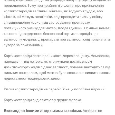
проводилося. Тому при прийнятті рішення про призначення
кортикостероїдів вагітним і жінками, які годують груддю, або
жінкам, які можуть завагітніти, слід проводити пильну оцінку
співвідношення користі від застосування препарату і
потенційного ризику для матері, плода і дитини. Оскільки немає
точного підтвердження безпечності кортикостероїдів при
вагітності у людини, ці препарати при вагітності слід призначати
суворо за показаннями.
Кортикостероїди легко проникають через плаценту. Немовлята,
народженні від матерів, які отримували досить високі
дозиглюкокортикоїдів під час вагітності, повинні знаходитися під
пильним контролем, щоб можна було своєчасно виявити ознаки
недостатності надниркових залоз.
Вплив кортикостероїдів на перебіг і кінець пологівне відомий.
Кортикостероїди виділяються у грудне молоко.
Взаємодія з іншими лікарськими засобами.
Аспірин і не