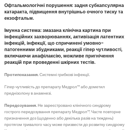
Офтальмологічні порушення: задня субкапсулярна
катаракта, підвищення внутрішньо очного тиску та
екзофтальм.
Імунна система: змазана клінічна картина при
інфекційних захворюваннях, активізація латентних
інфекцій, інфекції, що спричинені умовно-
патогенними збудниками, реакції гіпер чутливості,
включаючи анафілаксію, можливе пригнічення
реакцій при проведенні шкірних тестів.
Протипоказання.
Системні грибкові інфекції.
Гіпер чутливість до препарату Медрол™ або дометил
преднізолону в анамнезі.
Передозування.
Не зареєстровано клінічного синдрому
гострого передозування препарату Медрол™. Часте повторне
призначення доз (щоденно або декілька разів на тиждень)
протягом тривалого часу може призвести до розвитку синдрому