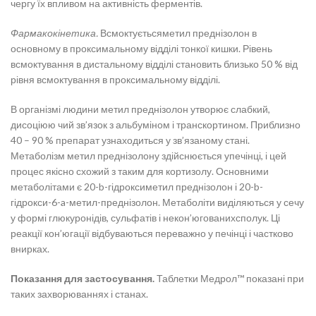
чергу їх впливом на активність ферментів.
Фармакокінетика.
Всмоктуєтьсяметил преднізолон в
основному в проксимальному відділі тонкої кишки. Рівень
всмоктування в дистальному відділі становить близько 50 % від
рівня всмоктування в проксимальному відділі.
В організмі людини метил преднізолон утворює слабкий,
дисоціюю чий зв’язок з альбуміном і транскортином. Приблизно
40 – 90 % препарат узнаходиться у зв’язаному стані.
Метаболізм метил преднізолону здійснюється упечінці, і цей
процес якісно схожий з таким для кортизолу. Основними
метаболітами є 20-b-гідроксиметил преднізолон і 20-b-
гідрокси-6-a-метил-преднізолон. Метаболіти виділяються у сечу
у формі глюкуронідів, сульфатів і некон’югованихсполук. Ці
реакції кон’югації відбуваються переважно у печінці і частково
внирках.
Показання для застосування.
Таблетки Медрол™ показані при
таких захворюваннях і станах.