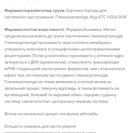
Фармакотерапевтична група.
Кортикостероїди для
системного застосування. Глюкокортикоїди. Код ATC H02A B04.
Фармакологічні властивості.
Фармакодинаміка
.
Метил
преднізолонналежить до групи синтетичних глюкокортикоїдів.
Глюкокортикоїди проникають через клітинні мембрани і
утворюють комплекси зі специфічними цитоплазматичними
рецепторами. Потім ці комплекси проникають у клітинне ядро,
зв’язуються з ДНК (хроматином), стимулюють транскрипцію
мРНК і подальший синтез різних ферментів, чим і пояснюється
ефект при системному застосуванні глюкокортикоїдів.
Глюкокортикоїди не тільки виявляють істотний вплив на
запальний процес таімунну відповідь, а також впливають на
вуглеводний, білковий та жировий обмін, серцево-судинну
систему, скелетні м’язи і центральну нервову систему.
Вплив на запальний процес та імунну відповідь.
Більшість показань для застосування
глюкокортикоїдівзумовлені їх протизапальними,