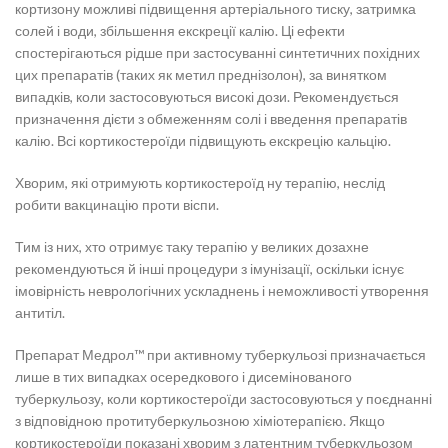
кортизону можливі підвищення артеріального тиску, затримка
солей і води, збільшення екскреції калію. Ці ефекти
спостерігаються рідше при застосуванні синтетичних похідних
цих препаратів (таких як метил преднізолон), за винятком
випадків, коли застосовуються високі дози. Рекомендується
призначення дієти з обмеженням солі і введення препаратів
калію. Всі кортикостероїди підвищують екскрецію кальцію.
Хворим, які отримують кортикостероїд ну терапію, неслід
робити вакцинацію проти віспи.
Тим із них, хто отримує таку терапію у великих дозахне
рекомендуються й інші процедури з імунізації, оскільки існує
імовірність неврологічних ускладнень і неможливості утворення
антитіл.
Препарат Медрол™ при активному туберкульозі призначається
лише в тих випадках осередкового і дисемінованого
туберкульозу, коли кортикостероїди застосовуються у поєднанні
з відповідною протитуберкульозною хіміотерапією. Якщо
кортикостероїди показані хворим з латентним туберкульозом