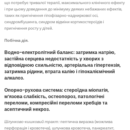
що потребує тривалої терапії, максимального клінічного ефекту
і при цьому доведення до мінімуму деяких небажаних ефектів,
таких як пригнічення гіпофізарно-надниркової осі,
синдромКушинга, синдром відміни кортикостероїдів і
пригнічення росту у дітей.
Побічна дія.
Водно-електролітний баланс: затримка натрію,
застійна серцева недостатність у хворих з
відповідною схильністю, артеріальна гіпертензія,
затримка рідини, втрата калію і гіпокаліємічний
алкалоз.
Опорно-рухова система: стероїдна міопатія,
м’язова слабкість, остеопороз, патологічні
переломи, компресійні переломи хребців та
асептичний некроз.
Шлунково-кишковий тракт:
пептична виразка (можлива
перфорація і кровотеча), шлункова кровотеча, панкреатит,