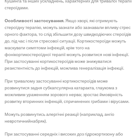
Кушинга та інших ускладнень, характерних для тривалої терапії
стероїдами.
Особливості застосування.
Якщо хворі, які отримують
стероїдну терапію, можуть зазнати або зазнавали впливу стрес
орного фактора, то слід збільшити дозу швидкодіючих стероїдів
до, під час і після стресової ситуації. Кортикостероїди можуть
маскувати симптоми інфекцій, крім того на
фонікортикостероїдної терапії можуть розвитися нові інфекції.
При застосуванні кортикостероїдів може знижуватися
резистентність до інфекцій, можлива генералізація інфекції.
При тривалому застосуванні кортикостероїдів може
розвинутися задня субкапсулярна катаракта, глаукома з
можливим ураженням зорового нерва; зростає ймовірність
розвитку вторинних інфекцій, спричинених грибами і вірусами.
Можуть розвинутись алергічні реакції (наприклад, ангіо
невротичнийнабряк).
При застосуванні середніх і високих доз гідрокортизону або