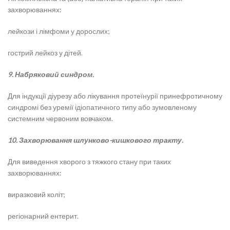
захворюваннях:
лейкози і лімфоми у дорослих;
гострий лейкоз у дітей.
9. Набряковий синдром.
Для індукції діурезу або лікування протеїнурії принефротичному
синдромі без уремії ідіопатичного типу або зумовленому
системним червоним вовчаком.
10. Захворювання шлунково-кишкового тракту.
Для виведення хворого з тяжкого стану при таких
захворюваннях:
виразковий коліт;
регіонарний ентерит.