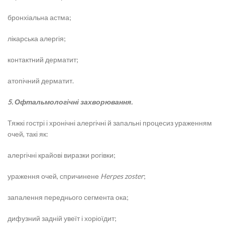
бронхіальна астма;
лікарська алергія;
контактний дерматит;
атопічний дерматит.
5. Офтальмологічні захворювання.
Тяжкі гострі і хронічні алергічні й запальні процесиз ураженням
очей, такі як:
алергічні крайові виразки рогівки;
ураження очей, спричинене
Herpes zoster
;
запалення переднього сегмента ока;
дифузний задній увеїт і хоріоїдит;