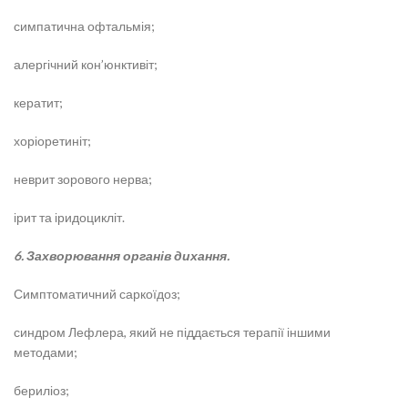
симпатична офтальмія;
алергічний кон’юнктивіт;
кератит;
хоріоретиніт;
неврит зорового нерва;
ірит та іридоцикліт.
6. Захворювання органів дихання.
Симптоматичний саркоїдоз;
синдром Лефлера, який не піддається терапії іншими
методами;
бериліоз;