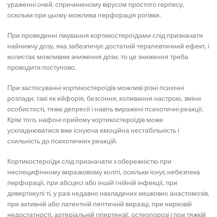
ураженні очей, спричиненому вірусом простого герпесу,
оскільки при цьому можлива перфорація рогівки.
При проведенні лікування кортикостероїдами слід призначати
найнижчу дозу, яка забезпечує достатній терапевтичний ефект, і
колистає можливим зниження дози, то це зниження треба
проводити поступово.
При застосуванні кортикостероїдів можливі різні психічні
розлади, такі як ейфорія, безсоння, коливання настрою, зміни
особистості, тяжкі депресії і навіть виражені психотичні реакції.
Крім того, нафоні прийому кортикостероїдів може
ускладнюватися вже існуюча емоційна нестабільність і
схильність до психотичних реакцій.
Кортикостероїди слід призначати з обережністю при
неспецифічному виразковому коліті, оскільки існує небезпека
перфорації, при абсцесі або іншій гнійній інфекції, при
дивертикулі ті, у разі недавно накладених кишкових анастомозів,
при активній або латентній пептичній виразці, при нирковій
недостатності, артеріальній гіпертензії, остеопорозі і при тяжкій