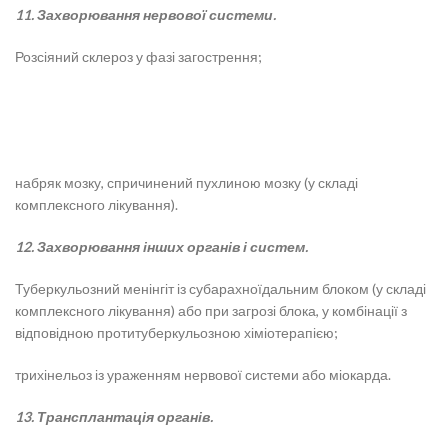
11. Захворювання нервової системи.
Розсіяний склероз у фазі загострення;
набряк мозку, спричинений пухлиною мозку (у складі
комплексного лікування).
12.
Захворювання інших органів і систем.
Туберкульозний менінгіт із субарахноїдальним блоком (у складі
комплексного лікування) або при загрозі блока, у комбінації з
відповідною протитуберкульозною хіміотерапією;
трихінельоз із ураженням нервової системи або міокарда.
13. Трансплантація органів.