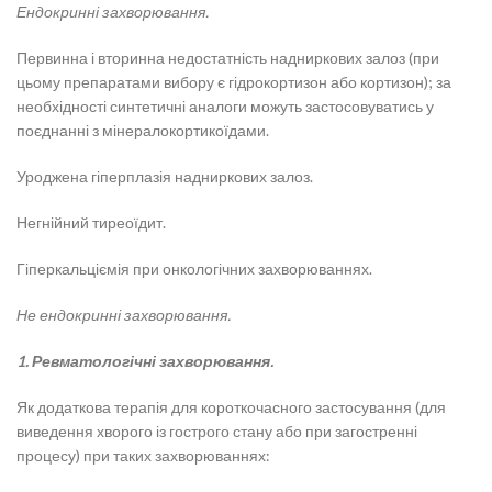
Ендокринні захворювання.
Первинна і вторинна недостатність надниркових залоз (при
цьому препаратами вибору є гідрокортизон або кортизон); за
необхідності синтетичні аналоги можуть застосовуватись у
поєднанні з мінералокортикоїдами.
Уроджена гіперплазія надниркових залоз.
Негнійний тиреоїдит.
Гіперкальціємія при онкологічних захворюваннях.
Не ендокринні захворювання.
1. Ревматологічні захворювання.
Як додаткова терапія для короткочасного застосування (для
виведення хворого із гострого стану або при загостренні
процесу) при таких захворюваннях: