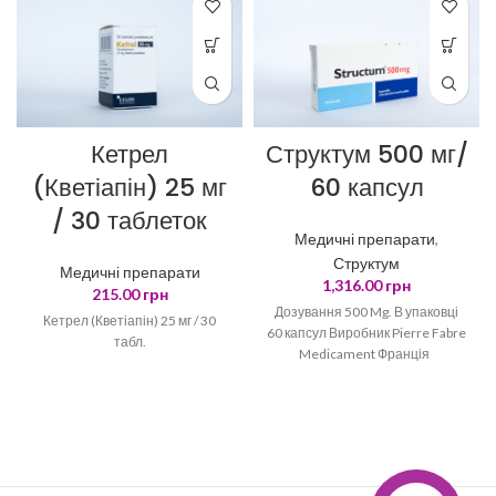
Кетрел
Структум 500 мг/
(Кветіапін) 25 мг
60 капсул
/ 30 таблеток
Медичні препарати
,
Структум
Медичні препарати
1,316.00
грн
215.00
грн
Дозування 500 Mg. В упаковці
Кетрел (Кветіапін) 25 мг / 30
60 капсул Виробник Pierre Fabre
табл.
Medicament Франція