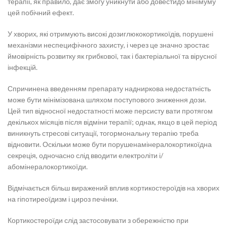
терапії, як правило, дає змогу уникнути або довестидо мінімуму
цей побічний ефект.
У хворих, які отримують високі дозиглюкокортикоїдів, порушені
механізми неспецифічного захисту, і через це значно зростає
ймовірність розвитку як грибкової, так і бактеріальної та вірусної
інфекцій.
Спричинена введенням препарату надниркова недостатність
може бути мінімізована шляхом поступового зниження дози.
Цей тип відносної недостатності може персисту вати протягом
декількох місяців після відміни терапії; однак, якщо в цей період
виникнуть стресові ситуації, тогормональну терапію треба
відновити. Оскільки може бути порушенамінералокортикоїдна
секреція, одночасно слід вводити електроліти і/
абомінералокортикоїди.
Відмічається більш виражений вплив кортикостероїдів на хворих
на гіпотиреоїдизм і цироз печінки.
Кортикостероїди слід застосовувати з обережністю при