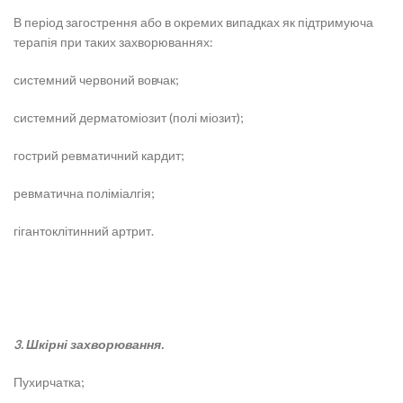
В період загострення або в окремих випадках як підтримуюча
терапія при таких захворюваннях:
системний червоний вовчак;
системний дерматоміозит (полі міозит);
гострий ревматичний кардит;
ревматична поліміалгія;
гігантоклітинний артрит.
3. Шкірні захворювання.
Пухирчатка;