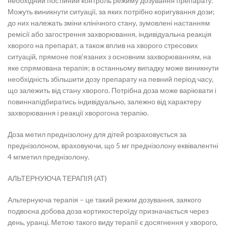
необхідний постійний контроль режиму дозування препарату.
Можуть виникнути ситуації, за яких потрібно коригування дози;
до них належать зміни клінічного стану, зумовлені настанням
ремісії або загострення захворювання, індивідуальна реакція
хворого на препарат, а також вплив на хворого стресових
ситуацій, прямоне пов’язаних з основним захворюванням, на
яке спрямована терапія; в останньому випадку може виникнути
необхідність збільшити дозу препарату на певний період часу,
що залежить від стану хворого. Потрібна доза може варіювати і
повиннапідбиратись індивідуально, залежно від характеру
захворювання і реакції хворогона терапію.
Доза метил преднізолону для дітей розраховується за
преднізолоном, враховуючи, що 5 мг преднізолону еквівалентні
4 мгметил преднізолону.
АЛЬТЕРНУЮЧА ТЕРАПІЯ (АТ)
Альтернуюча терапія – це такий режим дозування, заякого
подвоєна добова доза кортикостероїду призначається через
день, уранці. Метою такого виду терапії є досягнення у хворого,