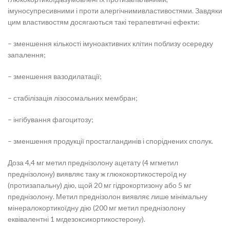
імуносупресивними і проти алергічнимивластивостями. Завдяки
цим властивостям досягаються такі терапевтичні ефекти:
– зменшення кількості імуноактивних клітин поблизу осередку
запалення;
– зменшення вазодилатації;
– стабілізація лізосомальних мембран;
– інгібування фагоцитозу;
– зменшення продукції простагландинів і споріднених сполук.
Доза 4,4 мг метил преднізолону ацетату (4 мгметил
преднізолону) виявляє таку ж глюкокортикостероїд ну
(протизапальну) дію, щой 20 мг гідрокортизону або 5 мг
преднізолону. Метил преднізолон виявляє лише мінімальну
мінералокортикоїдну дію (200 мг метил преднізолону
еквівалентні 1 мгдезоксикортикостерону).