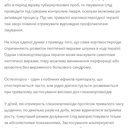
або в період віражу туберкулінових проб, то лікування слід
проводити під суворим контролем лікаря, оскільки можлива ре
активація процесу. Під час тривалої кортикостероїдної терапії
такі хворі повинні отримувати відповідне профілактичне
лікування.
Не існує єдиної думки з приводу того, що саме кортикостероїди
спричиняють розвиток пептичної виразки шлунка в ході терапії.
Однак глюкокортикоїдна терапія може маскувати симптоми
пептичної виразки, тому можливо виникнення перфорації або
кровотечі без вираженого больового синдрому.
Остеопороз – один з побічних ефектів препарату, що
спостерігається часто, але рідко діагностується, розвивається
при тривалому застосуванні високих доз глюкокортикоїдів.
У дітей, які отримують глюкокортикоїди протягом тривалого часу
щоденно, по декілька разів на добу, може відмічатися затримка
росту, томутакий режим дозування слід використовувати тільки
за абсолютними показаннями. Застосування альтернуючої