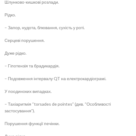
Шлунково-кишкові розлади.
Рідко.
– Запор, нудота, блювання, сухість у роті.
Серцеві порушення.
Дуже рідко.
– Гіпотензія та брадикардія.
– Подовження інтервалу QT на електрокардіограмі.
У поодиноких випадках.
– Тахіаритмія “torsades de pointes” (див. “Особливості
застосування”).
Порушення функції печінки.