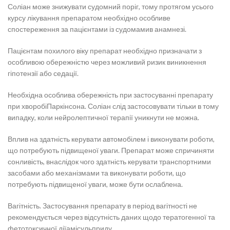
Соліан може знижувати судомний поріг, тому протягом усього
курсу лікування препаратом необхідно особливе
спостереження за пацієнтами із судомамив анамнезі.
Пацієнтам похилого віку препарат необхідно призначати з
особливою обережністю через можливий ризик виникнення
гіпотензії або седації.
Необхідна особлива обережність при застосуванні препарату
при хворобіПаркінсона. Соліан слід застосовувати тільки в тому
випадку, коли нейролептичної терапії уникнути не можна.
Вплив на здатність керувати автомобілем і виконувати роботи,
що потребують підвищеної уваги. Препарат може спричиняти
сонливість, внаслідок чого здатність керувати транспортними
засобами або механізмами та виконувати роботи, що
потребують підвищеної уваги, може бути ослаблена.
Вагітність. Застосування препарату в період вагітності не
рекомендується через відсутність даних щодо тератогенної та
фетотоксичної діїамісульприду.