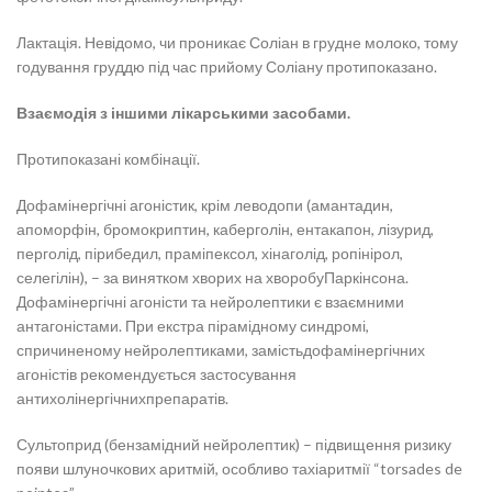
Лактація. Невідомо, чи проникає Соліан в грудне молоко, тому
годування груддю під час прийому Соліану протипоказано.
Взаємодія з іншими лікарськими засобами.
Протипоказані комбінації.
Дофамінергічні агоністик, крім леводопи (амантадин,
апоморфін, бромокриптин, каберголін, ентакапон, лізурид,
перголід, пірибедил, праміпексол, хінаголід, ропінірол,
селегілін), – за винятком хворих на хворобуПаркінсона.
Дофамінергічні агоністи та нейролептики є взаємними
антагоністами. При екстра пірамідному синдромі,
спричиненому нейролептиками, замістьдофамінергічних
агоністів рекомендується застосування
антихолінергічнихпрепаратів.
Сультоприд (бензамідний нейролептик) – підвищення ризику
появи шлуночкових аритмій, особливо тахіаритмії “torsades de