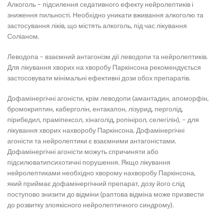
Алкоголь – підсилення седативного ефекту нейролептиків і
зниження пильності. Необхідно уникати вживання алкоголю та
застосування ліків, що містять алкоголь, під час лікування
Соліаном.
Леводопа – взаємний антагонізм дії леводопи та нейролептиків.
Для лікування хворих на хворобу Паркінсона рекомендується
застосовувати мінімальні ефективні дози обох препаратів.
Дофамінергічні агоністи, крім леводопи (амантадин, апоморфін,
бромокриптин, каберголін, ентакапон, лізурид, перголід,
пірибедил, праміпексол, хінаголід, ропінірол, селегілін), – для
лікування хворих нахворобу Паркінсона. Дофамінергічні
агоністи та нейролептики є взаємними антагоністами.
Дофамінергічні агоністи можуть спричиняти або
підсилюватипсихотичні порушення. Якщо лікування
нейролептиками необхідно хворому нахворобу Паркінсона,
який приймає дофамінергічний препарат, дозу його слід
поступово знизити до відміни (раптова відміна може призвести
до розвитку злоякісного нейролептичного синдрому).