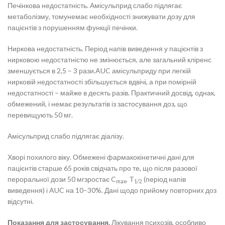
Печінкова недостатність. Амісульприд слабо підлягає
метаболізму, томунемає необхідності знижувати дозу для
пацієнтів з порушенням функції печінки.
Ниркова недостатність. Період напів виведення у пацієнтів з
нирковою недостатністю не змінюється, але загальний кліренс
зменшується в 2,5 – 3 рази.AUC амісульприду при легкій
нирковій недостатності збільшується вдвічі, а при помірній
недостатності – майже в десять разів. Практичний досвід, однак,
обмежений, і немає результатів із застосування доз, що
перевищують 50 мг.
Амісульприд слабо підлягає діалізу.
Хворі похилого віку. Обмежені фармакокінетичні дані для
пацієнтів старше 65 років свідчать про те, що після разової
пероральної дози 50 мгзростає C
, T
(період напів
max
1/2
виведення) і AUC на 10–30%. Дані щодо прийому повторних доз
відсутні.
Показання для застосування.
Лікування психозів, особливо