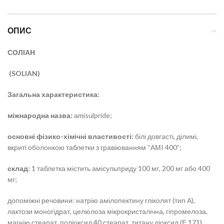
ОПИС
СОЛІАН
(SOLIAN)
Загальна характеристика:
міжнародна назва:
аmisulpride;
основні фізико-хімічні властивості:
білі довгасті, ділимі,
вкриті оболонкою таблетки з гравіюванням “АМI 400”;
склад:
1 таблетка містить амісульприду 100 мг, 200 мг або 400
мг;
допоміжні речовини: натрію амілопектину гліколят (тип А),
лактози моногідрат, целюлоза мікрокристалічна, гіпромелоза,
магнію стеарат, поліоксил 40 стеарат, титану діоксид (Е 171).