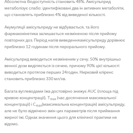
Абсолютна біодоступність становить 48%. Амісульприд
метаболізує слабо: ідентифіковані два ін активних метаболіти,
що становлять приблизно 4% від виведеної кількості.
Акумуляції амісульприду не відбувається, та його
фармакокінетика залишається незміненою після прийому
повторних доз. Період напів виведенняамісульприду дорівнює
приблизно 12 годинам після перорального прийому.
Амісульприд виводиться незміненим у сечу. 50% внутрішньо
венної дози виділяється із сечею, причому 90% цієї кількості
виводиться протягом перших 24годин. Нирковий кліренс
становить приблизно 330 мл/хв.
Багата вуглеводами їжа достовірно знижує AUC (площа під
кривою концентрації), T
(час досягнення максимальної
max
концентрації) і C
(максимальна концентрація) амісульприду,
max
але не було відмічено змін цих параметрів після приймання
жирної їжі. Однак значення цього для клінічної практики не
відомо.