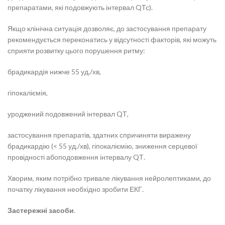
препаратами, які подовжують інтервал QТс).
Якщо клінічна ситуація дозволяє, до застосування препарату
рекомендується переконатись у відсутності факторів, які можуть
сприяти розвитку цього порушення ритму:
брадикардія нижче 55 уд./хв,
гіпокаліємія,
уроджений подовжений інтервал QТ,
застосування препаратів, здатних спричиняти виражену
брадикардію (< 55 уд./хв), гіпокаліємію, зниження серцевої
провідності абоподовження інтервалу QТ.
Хворим, яким потрібно тривале лікування нейролептиками, до
початку лікування необхідно зробити ЕКГ.
Застережні засоби
.