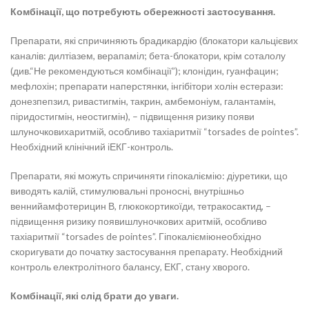
Комбінації, що потребують обережності застосування.
Препарати, які спричиняють брадикардію (блокатори кальцієвих
каналів: дилтіазем, верапаміл; бета-блокатори, крім соталолу
(див.“Не рекомендуються комбінації”); клонідин, гуанфацин;
мефлохін; препарати наперстянки, інгібітори холін естерази:
донезпепзил, ривастигмін, такрин, амбемоніум, галантамін,
піридостигмін, неостигмін), – підвищення ризику появи
шлуночковихаритмій, особливо тахіаритмії “torsades de pointes”.
Необхідний клінічний іЕКГ-контроль.
Препарати, які можуть спричиняти гіпокаліємію: діуретики, що
виводять калій, стимулювальні проносні, внутрішньо
веннийамфотерицин В, глюкокортикоїди, тетракосактид, –
підвищення ризику появишлуночкових аритмій, особливо
тахіаритмії “torsades de pointes”. Гіпокалієміюнеобхідно
скоригувати до початку застосування препарату. Необхідний
контроль електролітного балансу, ЕКГ, стану хворого.
Комбінації, які слід брати до уваги.