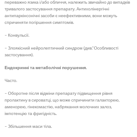
переважно язика і/або обличчя, належить звичайно до випадків
тривалого застосування препарату. Антихолінергічні
антипаркінсонічні засоби є неефективними, вони можуть
спричиняти погіршення симптомів.
– Конвульсії.
– Злоякісний нейролептичний синдром (див.“Особливості
застосування).
Ендокринні та метаболічні порушення.
Часто.
– Оборотне після відміни препарату підвищення рівня
пролактину в сироватці, що може спричинити галакторею,
аменорею, гінекомастію, набрякання молочних залоз,
імпотенцію та фригідність.
– Збільшення маси тіла.