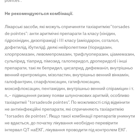
pointes”.
Не рекомендуються комбінації.
Лікарські засоби, які можуть спричиняти тахіаритмію“torsades
de pointes”: анти аритмічні препарати Iа класу (хінідин,
гідрохінідин, дизопірамід) і III класу (аміодарон, соталол,
дофетилід, ібутилід), деякі нейролептики (тіоридазин,
хлорпромазин, левомепромазин, трифлуоперазин, ціамемазин,
сульпірид, тіаприд, пімозид, галоперидол, дроперидол) і інші
препарати, такі як бепридил, цисаприд, дифеманіл, внутрішньо
венний еритроміцин, мізоластин, внутрішньо венний вінкамін,
галофантрин, спарфлоксацин, гатифлоксацин,
моксифлоксацин, пентамідин, внутрішньо венний спіраміцин і т.
п,.– підвищення ризику появи шлуночкових аритмій, особливо
тахіаритмії “torsadesde pointes”. По можливості слід відмінити
не антиінфекційні препарати, які спричиняють тахіаритмію
“torsades de pointes”. Якщо такої комбінації препаратів уникнути
не вдається, до початку лікування необхідно перевірити
інтервал QТ наЕКГ, лікування проводити під контролем ЕКГ.