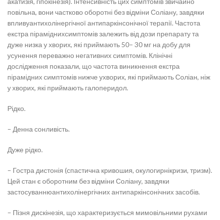
акатизія, гіпокінезія). Інтенсивність цих симптомів звичайно
повільна, вони частково оборотні без відміни Соліану, завдяки
впливуантихолінергічної антипаркінсонічної терапії. Частота
екстра піраміднихсимптомів залежить від дози препарату та
дуже низка у хворих, які приймають 50– 30 мг на добу для
усунення переважно негативних симптомів. Клінічні
дослідження показали, що частота виникнення екстра
пірамідних симптомів нижче ухворих, які приймають Соліан, ніж
у хворих, які приймають галоперидол.
Рідко.
– Денна сонливість.
Дуже рідко.
– Гостра дистонія (спастична кривошия, окулогирнікризи, тризм).
Цей стан є оборотним без відміни Соліану, завдяки
застосуваннюантихолінергічних антипаркінсонічних засобів.
– Пізня дискінезія, що характеризується мимовільними рухами