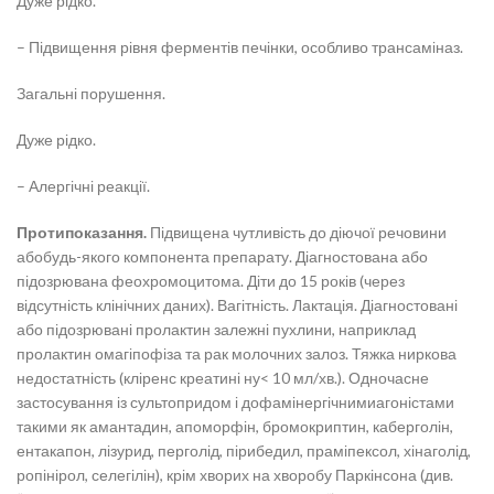
Дуже рідко.
– Підвищення рівня ферментів печінки, особливо трансаміназ.
Загальні порушення.
Дуже рідко.
– Алергічні реакції.
Протипоказання.
Підвищена чутливість до діючої речовини
абобудь-якого компонента препарату. Діагностована або
підозрювана феохромоцитома. Діти до 15 років (через
відсутність клінічних даних). Вагітність. Лактація. Діагностовані
або підозрювані пролактин залежні пухлини, наприклад
пролактин омагіпофіза та рак молочних залоз. Тяжка ниркова
недостатність (кліренс креатині ну< 10 мл/хв.). Одночасне
застосування із сультопридом і дофамінергічнимиагоністами
такими як амантадин, апоморфін, бромокриптин, каберголін,
ентакапон, лізурид, перголід, пірибедил, праміпексол, хінаголід,
ропінірол, селегілін), крім хворих на хворобу Паркінсона (див.