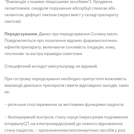
“Взаємодія з іншими лікарськими засобами”). Уроджена
галактоземія, синдром порушення абсорбції глюкози або
галактози, дефіцит лактази (через вміст у складі препарату
лактози).
Передозування.
Даних про передозування Соліану мало.
Повідомляється про посилення відомих фармакологічних
ефектів препарату, включаючи сонливість іседацію, кому,
гіпотензію та екстра пірамідні симптоми.
Специфічний антидот амісульприду не відомий.
При гострому передозуванні необхідно припустити можливість
взаємодії декількох препаратів і вжити відповідних заходів, таких
як:
– ретельне спостереження за життєвими функціями пацієнта;
– безперервний контроль стану серця (через ризик подовження
інтервалуQT на електрокардіограмі) до повного відновлення
стану пацієнта; – призначенняантихолінергічних засобів у разі