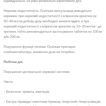
індивідуально, на рівні мінімально ефективних доз.
Ниркова недостатність. Оскільки амісульприд виводиться
нирками, при нирковій недостатності з кліренсом креатині ну
30–60 мл/хв добову дозу необхідно знизити вдвічі, а при
нирковій недостатності з кліренсом креатині ну 10–30 мл/хв– до
третини, тобто рекомендується застосування таблеток по 100 мг
або 200 мг.
Порушення функції печінки. Оскільки препарат
слабометаболізує, зниження дози не потрібно.
Побічна дія.
Порушення центральної нервової системи.
Часто.
– Безсоння, тривога, ажитація.
– Екстра пірамідні симптоми (тремор, гіпертонія, гіперсалівація,