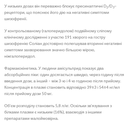
У низьких дозах він переважно блокує пресинаптичні D
/D
–
2
3
рецептори, що пояснює його дію на негативні симптоми
шизофренії.
У контрольованому (галоперидолом) подвійному сліпому
клінічному дослідженні з участю 191 хворого на гостру
шизофренію Соліан достовірно полегшував вторинні негативні
симптоми захворювання значно більшою мірою,
ніжгалоперидол.
Фармакокінетика.
У людини амісульприд показує два
абсорбційних піки: один досягається швидко, через годину після
введення дози, а інший – між 3-ю і 4-ю годиною після прийому.
Концентрація в плазмі становить відповідно 39±3 і 54±4 нг/мл
після прийому дози 50 мг.
Об’єм розподілу становить 5,8 л/кг. Оскільки зв’язування з
білками плазми є низьким (16%), взаємодія з іншими
препаратами малоймовірна.