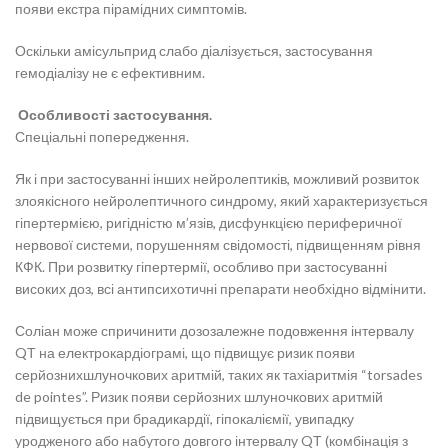
появи екстра пірамідних симптомів.
Оскільки амісульприд слабо діалізується, застосування
гемодіалізу не є ефективним.
Особливості застосування.
Спеціальні попередження.
Як і при застосуванні інших нейролептиків, можливий розвиток
злоякісного нейролептичного синдрому, який характеризується
гіпертермією, ригідністю м’язів, дисфункцією периферичної
нервової системи, порушенням свідомості, підвищенням рівня
КФК. При розвитку гіпертермії, особливо при застосуванні
високих доз, всі антипсихотичні препарати необхідно відмінити.
Соліан може спричинити дозозалежне подовження інтервалу
QТ на електрокардіограмі, що підвищує ризик появи
серйознихшлуночкових аритмій, таких як тахіаритмія “torsades
de pointes”. Ризик появи серйозних шлуночкових аритмій
підвищується при брадикардії, гіпокаліємії, увипадку
уродженого або набутого довгого інтервалу QТ (комбінація з