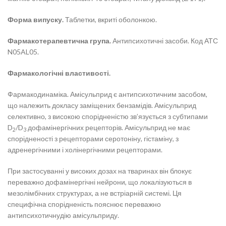
Форма випуску.
Таблетки, вкриті оболонкою.
Фармакотерапевтична група.
Антипсихотичні засоби. Код АТС
N05AL05.
Фармакологічні властивості.
Фармакодинаміка. Амісульприд є антипсихотичним засобом,
що належить докласу заміщених бензамідів. Амісульприд
селективно, з високою спорідненістю зв’язується з субтипами
D
/D
дофамінергічних рецепторів. Амісульприд не має
2
3
спорідненості з рецепторами серотоніну, гістаміну, з
адренергічними і холінергічними рецепторами.
При застосуванні у високих дозах на тваринах він блокує
переважно дофамінергічні нейрони, що локалізуються в
мезолімбічних структурах, а не встріарній системі. Ця
специфічна спорідненість пояснює переважно
антипсихотичнудію амісульприду.