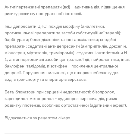
Антигіпертензивні препарати (всі) – адитивна дія, підвищення
ризику розвитку постуральної гіпотензії.
Інші депресанти ЦНС: похідні морфіну (аналгетики,
протикашльові препарати та засоби субституційної терапії);
барбітурати; бензодіазепіни та інші анксіолітики; снодійні
препарати; седативні антидепресанти (амітриптилін, доксепін,
міансерин, міртазапін, триміпрамін); седативні антигістаміни Н
1; антигіпертензивні засоби центральної дії; нейролептики; інші:
баклофен; талідомід, пізотифен – посилення центральної
депресії. Порушення пильності, що створює небезпеку для
водіїв транспорту та операторів верстаків.
Бета-блокатори при серцевій недостатності:
бізопролол,
карведилол, метопролол – судинорозширююча дія, ризик
розвитку гіпотензії, особливо ортостатичної (адитивний ефект).
Відпускається за рецептом лікаря.