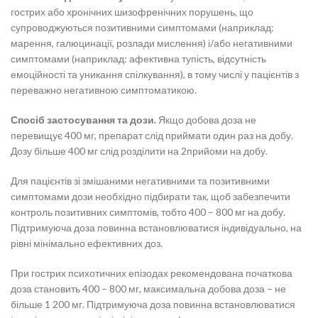
гострих або хронічних шизофренічних порушень, що
супроводжуються позитивними симптомами (наприклад:
марення, галюцинації, розлади мислення) і/або негативними
симптомами (наприклад: афективна тупість, відсутність
емоційності та уникання спілкування), в тому числі у пацієнтів з
переважно негативною симптоматикою.
Спосіб застосування та дози.
Якщо добова доза не
перевищує 400 мг, препарат слід приймати один раз на добу.
Дозу більше 400 мг слід розділити на 2прийоми на добу.
Для пацієнтів зі змішаними негативними та позитивними
симптомами дози необхідно підбирати так, щоб забезпечити
контроль позитивних симптомів, тобто 400 – 800 мг на добу.
Підтримуюча доза повинна встановлюватися індивідуально, на
рівні мінімально ефективних доз.
При гострих психотичних епізодах рекомендована початкова
доза становить 400 – 800 мг, максимальна добова доза – не
більше 1 200 мг. Підтримуюча доза повинна встановлюватися