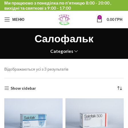
Ми працюємо з понеділка по п'ятницю 8:00 - 20:00 ,
вихідні та святкові з 9:00 - 17:00
0
МЕНЮ
0.00
ГРН
Салофальк
Categories
Відображаються усі з 3 результатів
Show sidebar