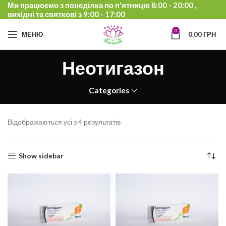
Ми працюємо з понеділка по п'ятницю 8:00 - 20:00 ,
вихідні та святкові з 9:00 - 17:00
0
МЕНЮ
0.00
ГРН
Неотигазон
Categories
Відображаються усі з 4 результатів
Show sidebar