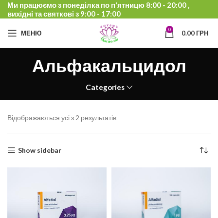
Ми працюємо з понеділка по п'ятницю 8:00 - 20:00 ,
вихідні та святкові з 9:00 - 17:00
0
МЕНЮ
0.00
ГРН
Альфакальцидол
Categories
Відображаються усі з 2 результатів
Show sidebar