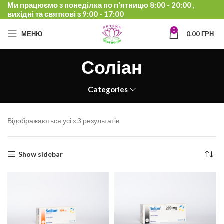
Ми працюємо з понеділка по п'ятницю 8:00 - 20:00 ,
вихідні та святкові з 9:00 - 17:00
0
МЕНЮ
0.00
ГРН
Соліан
Categories
Відображаються усі з 3 результатів
Show sidebar