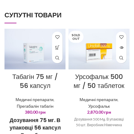
СУПУТНІ ТОВАРИ
SOLD
OUT
Табагін 75 мг /
Урсофальк 500
56 капсул
мг / 50 таблеток
Медичні препарати
,
Медичні препарати
,
Прегабалін табагін
Урсофальк
380.00
грн
2,870.00
грн
Дозування 75 мг. В
Дозування 500 Mg. В упаковці
50 шт. Виробник Німеччина
упаковці 56 капсул