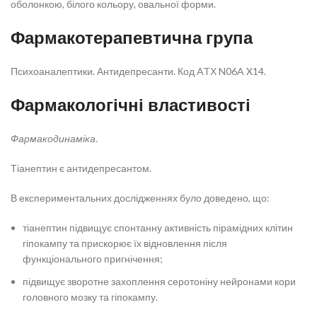
оболонкою, білого кольору, овальної форми.
Фармакотерапевтична група
Психоаналептики. Антидепресанти. Код ATХ N06A X14.
Фармакологічні властивості
Фармакодинаміка.
Тіанептин є антидепресантом.
В експериментальних дослідженнях було доведено, що:
тіанептин підвищує спонтанну активність пірамідних клітин
гіпокампу та прискорює їх відновлення після
функціонального пригнічення;
підвищує зворотне захоплення серотоніну нейронами кори
головного мозку та гіпокампу.