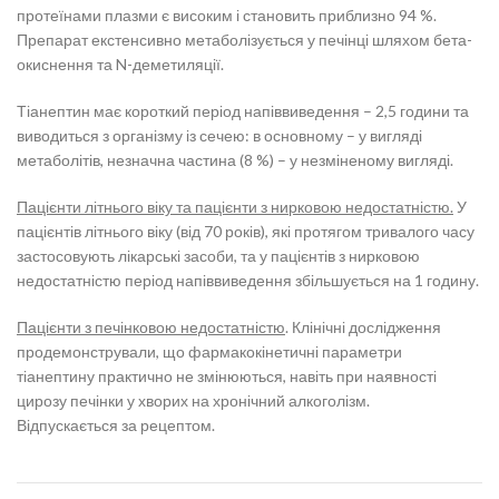
протеїнами плазми є високим і становить приблизно 94 %.
Препарат екстенсивно метаболізується у печінці шляхом бета-
окиснення та N-деметиляції.
Тіанептин має короткий період напіввиведення – 2,5 години та
виводиться з організму із сечею: в основному – у вигляді
метаболітів, незначна частина (8 %) – у незміненому вигляді.
Пацієнти літнього віку та пацієнти з нирковою недостатністю.
У
пацієнтів літнього віку (від 70 років), які протягом тривалого часу
застосовують лікарські засоби, та у пацієнтів з нирковою
недостатністю період напіввиведення збільшується на 1 годину.
Пацієнти з печінковою недостатністю
. Клінічні дослідження
продемонстрували, що фармакокінетичні параметри
тіанептину практично не змінюються, навіть при наявності
цирозу печінки у хворих на хронічний алкоголізм.
Відпускається за рецептом.