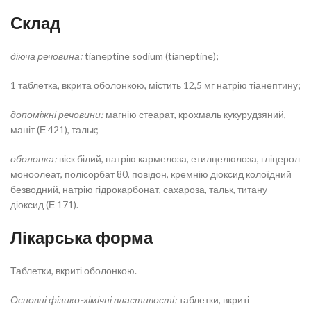
Склад
діюча речовина:
tianeptine sodium (tianeptine);
1 таблетка, вкрита оболонкою, містить 12,5 мг натрію тіанептину;
допоміжні речовини:
магнію стеарат, крохмаль кукурудзяний,
маніт (Е 421), тальк;
оболонка:
віск білий, натрію кармелоза, етилцелюлоза, гліцерол
моноолеат, полісорбат 80, повідон, кремнію діоксид колоїдний
безводний, натрію гідрокарбонат, сахароза, тальк, титану
діоксид (Е 171).
Лікарська форма
Таблетки, вкриті оболонкою.
Основні фізико-хімічні властивості:
таблетки, вкриті