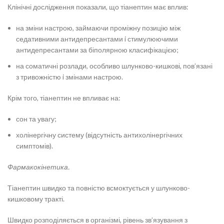
Клінічні дослідження показали, що тіанептин має вплив:
на зміни настрою, займаючи проміжну позицію між
седативними антидепресантами i стимулюючими
антидепресантами за біполярною класифікацією;
на соматичні розлади, особливо шлунково-кишкові, пов’язані
з тривожністю i змінами настрою.
Крім того, тіанептин не впливає на:
сон та увагу;
холінергічну систему (відсутність антихолінергічних
симптомів).
Фармакокінетика.
Тіанептин швидко та повністю всмоктується у шлунково-
кишковому тракті.
Швидко розподіляється в організмі, рівень зв’язування з