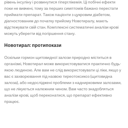
рівень інсуліну і розвинутися гіперглікемія. Ці побічні ефекти
поки не вивчені, тому за перших симптомів бажано перестати
приймати препарат. Також пацієнти з цукровим діабетом,
діагностованим до початку прийому Новотиралу, мають
відстежувати свій стан. Комплексні систематичні аналізи крові
можуть уберегти від погіршення стану.
Новотирал: протипокази
Оскільки гормон щитовидної залози природно міститься в
організмі, Новотирал може використовуватися практично будь-
якою людиною. Але вам не слід використовувати ці ліки, якщо у
вас є захворювання під назвою тиреотоксикоз (щитовидна
залоза), або недосліджені проблеми з наднирковими залозами,
що не лікуються належним чином. Вам часто знадобляться
аналізи крові, щоб переконатися, що препарат ефективно
працює.