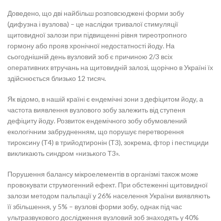
Доведено, що дві найбільш розповсюджені форми зобу
(дифузна і вузлова) – це наслідки тривалої стимуляції
щитовидної залози при підвищенні рівня тиреотропного
гормону або прояв хронічної недостатності йоду. На
сьогоднішній день вузловий зоб є причиною 2/3 всіх
оперативних втручань на щитовидній залозі, щорічно в Україні їх
здійснюється близько 12 тисяч.
Як відомо, в нашій країні є ендемічні зони з дефіцитом йоду, а
частота виявлення вузлового зобу залежить від ступеня
дефіциту йоду. Розвиток ендемічного зобу обумовлений
екологічним забрудненням, що порушує перетворення
тироксину (Т4) в трийодтиронін (Т3), зокрема, фтор і пестициди
викликають синдром «низького Т3».
Порушення балансу мікроелементів в організмі також може
провокувати струмогенний ефект. При обстеженні щитовидної
залози методом пальпації у 26% населення України виявляють
її збільшення, у 5% – вузлові форми зобу, однак під час
ультразвукового дослідження вузловий зоб знаходять у 40%