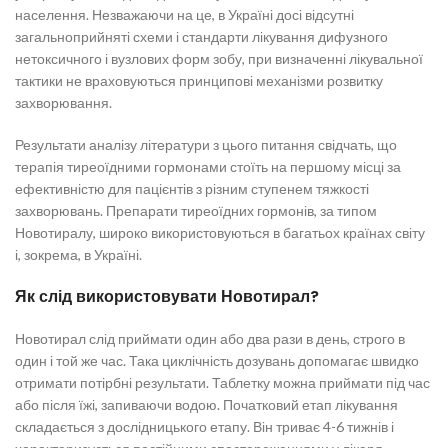
населення. Незважаючи на це, в Україні досі відсутні
загальноприйняті схеми і стандарти лікування дифузного
нетоксичного і вузлових форм зобу, при визначенні лікувальної
тактики не враховуються принципові механізми розвитку
захворювання.
Результати аналізу літератури з цього питання свідчать, що
терапія тиреоїдними гормонами стоїть на першому місці за
ефективністю для пацієнтів з різним ступенем тяжкості
захворювань. Препарати тиреоїдних гормонів, за типом
Новотиралу, широко використовуються в багатьох країнах світу
і, зокрема, в Україні.
Як слід використовувати Новотирал?
Новотирал слід приймати один або два рази в день, строго в
один і той же час. Така циклічність дозувань допомагає швидко
отримати потірбні результати. Таблетку можна приймати під час
або після їжі, запиваючи водою. Початковий етап лікування
складається з дослідницького етапу. Він триває 4-6 тижнів і