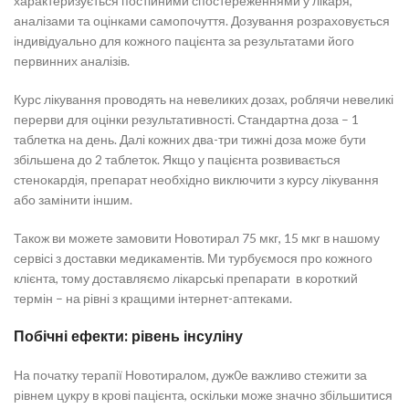
характеризується постійними спостереженнями у лікаря,
аналізами та оцінками самопочуття. Дозування розраховується
індивідуально для кожного пацієнта за результатами його
первинних аналізів.
Курс лікування проводять на невеликих дозах, роблячи невеликі
перерви для оцінки результативності. Стандартна доза – 1
таблетка на день. Далі кожних два-три тижні доза може бути
збільшена до 2 таблеток. Якщо у пацієнта розвивається
стенокардія, препарат необхідно виключити з курсу лікування
або замінити іншим.
Також ви можете замовити Новотирал 75 мкг, 15 мкг в нашому
сервісі з доставки медикаментів. Ми турбуємося про кожного
клієнта, тому доставляємо лікарські препарати в короткий
термін – на рівні з кращими інтернет-аптеками.
Побічні ефекти: рівень інсуліну
На початку терапії Новотиралом, дуж0е важливо стежити за
рівнем цукру в крові пацієнта, оскільки може значно збільшитися