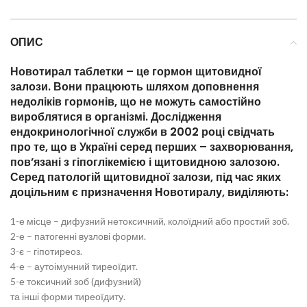
ОПИС
Новотирал таблетки
– це гормон щитовидної
залози. Вони працюють шляхом доповнення
недоліків гормонів, що не можуть самостійно
вироблятися в організмі. Дослідження
ендокринологічної служби в 2002 році свідчать
про те, що в Україні серед перших – захворювання,
пов’язані з гіпоглікемією і щитовидною залозою.
Серед патологій щитовидної залози, під час яких
доцільним є призначення Новотиралу, виділяють:
1-е місце – дифузний нетоксичний, колоїдний або простий зоб.
2-е – патогенні вузлові форми.
3-є – гіпотиреоз.
4-е – аутоімунний тиреоїдит.
5-е токсичний зоб (дифузний)
та інші форми тиреоїдиту.