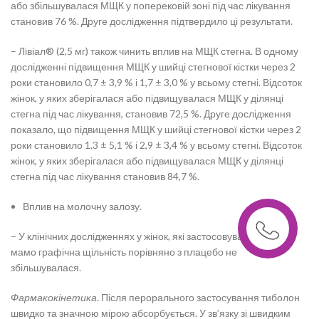
або збільшувалася МЩК у поперековій зоні під час лікування
становив 76 %. Друге дослідження підтвердило ці результати.
– Лівіал® (2,5 мг) також чинить вплив на МЩК стегна. В одному
дослідженні підвищення МЩК у шийці стегнової кістки через 2
роки становило 0,7 ± 3,9 % і 1,7 ± 3,0 % у всьому стегні. Відсоток
жінок, у яких зберігалася або підвищувалася МЩК у ділянці
стегна під час лікування, становив 72,5 %. Друге дослідження
показало, що підвищення МЩК у шийці стегнової кістки через 2
роки становило 1,3 ± 5,1 % і 2,9 ± 3,4 % у всьому стегні. Відсоток
жінок, у яких зберігалася або підвищувалася МЩК у ділянці
стегна під час лікування становив 84,7 %.
Вплив на молочну залозу.
– У клінічних дослідженнях у жінок, які застосовували Лівіал®,
мамо графічна щільність порівняно з плацебо не
збільшувалася.
Фармакокінетика.
Після перорального застосування тиболон
швидко та значною мірою абсорбується. У зв’язку зі швидким