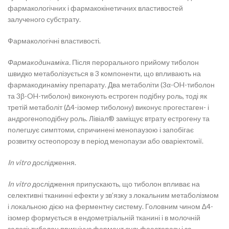
фармакологічних і фармакокінетичних властивостей
залученого субстрату.
Фармакологічні властивості.
Фармакодинаміка.
Після перорального прийому тиболон
швидко метаболізується в 3 компоненти, що впливають на
фармакодинаміку препарату. Два метаболіти (3α-OH-тиболон
та 3β-OH-тиболон) виконують естроген подібну роль, тоді як
третій метаболіт (∆4-ізомер тиболону) виконує прогестаген- і
андрогеноподібну роль. Лівіал® заміщує втрату естрогену та
полегшує симптоми, спричинені менопаузою і запобігає
розвитку остеопорозу в період менопаузи або оваріектомії.
In vitro
дослідження.
In vitro
дослідження припускають, що тиболон впливає на
селективні тканинні ефекти у зв’язку з локальним метаболізмом
і локальною дією на ферментну систему. Головним чином ∆4-
ізомер формується в ендометріальній тканині і в молочній
залозі; тиболон пригнічує фермент сульфоестеразу і за