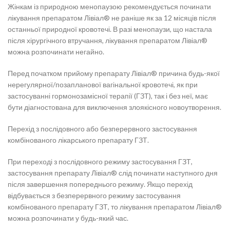
Жінкам із природною менопаузою рекомендується починати
лікування препаратом Лівіал® не раніше як за 12 місяців після
останньої природної кровотечі. В разі менопаузи, що настала
після хірургічного втручання, лікування препаратом Лівіал®
можна розпочинати негайно.
Перед початком прийому препарату Лівіал® причина будь-якої
нерегулярної/позапланової вагінальної кровотечі, як при
застосуванні гормонозамісної терапії (ГЗТ), так і без неї, має
бути діагностована для виключення злоякісного новоутворення.
Перехід з послідовного або безперервного застосування
комбінованого лікарського препарату ГЗТ.
При переході з послідовного режиму застосування ГЗТ,
застосування препарату Лівіал® слід починати наступного дня
після завершення попереднього режиму. Якщо перехід
відбувається з безперервного режиму застосування
комбінованого препарату ГЗТ, то лікування препаратом Лівіал®
можна розпочинати у будь-який час.