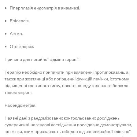
Гіперплазія ендометрія в анамнезі.
Епілепсія.
Астма.
Отосклероз.
Причини для негайної відміни терапії.
Терапію необхідно припинити при виявленні протипоказань, а
також при жовтяниці або погіршенні функцій печінки, істотному
підвищенні кров’яного тиску, нового нападу головного болю за
типом мігрені.
Рак ендометрія.
Наявні дані з рандомізованих контрольованих досліджень
суперечливі, наглядові дослідження послідовно демонстрували,
що жінки, яким призначають тиболон під час звичайної клінічної