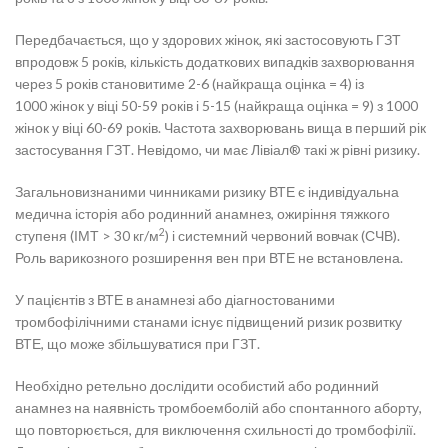
Передбачається, що у здорових жінок, які застосовують ГЗТ
впродовж 5 років, кількість додаткових випадків захворювання
через 5 років становитиме 2-6 (найкраща оцінка = 4) із
1000 жінок у віці 50-59 років і 5-15 (найкраща оцінка = 9) з 1000
жінок у віці 60-69 років. Частота захворювань вища в перший рік
застосування ГЗТ. Невідомо, чи має Лівіал® такі ж рівні ризику.
Загальновизнаними чинниками ризику ВТЕ є індивідуальна
медична історія або родинний анамнез, ожиріння тяжкого
2
ступеня (ІМТ > 30 кг/м
) і системний червоний вовчак (СЧВ).
Роль варикозного розширення вен при ВТЕ не встановлена.
У пацієнтів з ВТЕ в анамнезі або діагностованими
тромбофілічними станами існує підвищений ризик розвитку
ВТЕ, що може збільшуватися при ГЗТ.
Необхідно ретельно дослідити особистий або родинний
анамнез на наявність тромбоемболій або спонтанного аборту,
що повторюється, для виключення схильності до тромбофілії.