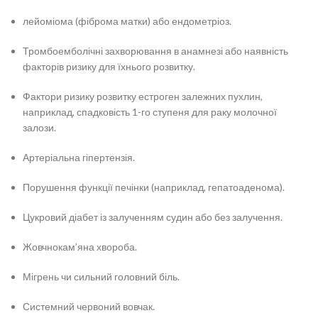
лейоміома (фіброма матки) або ендометріоз.
Тромбоемболічні захворювання в анамнезі або наявність
факторів ризику для їхнього розвитку.
Фактори ризику розвитку естроген залежних пухлин,
наприклад, спадковість 1-го ступеня для раку молочної
залози.
Артеріальна гіпертензія.
Порушення функції печінки (наприклад, гепатоаденома).
Цукровий діабет із залученням судин або без залучення.
Жовчнокам’яна хвороба.
Мігрень чи сильний головний біль.
Системний червоний вовчак.