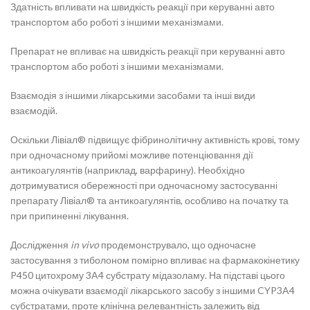
Здатність впливати на швидкість реакції при керуванні авто
транспортом або роботі з іншими механізмами.
Препарат не впливає на швидкість реакції при керуванні авто
транспортом або роботі з іншими механізмами.
Взаємодія з іншими лікарськими засобами та інші види
взаємодій.
Оскільки Лівіал® підвищує фібринолітичну активність крові, тому
при одночасному прийомі можливе потенціювання дії
антикоагулянтів (наприклад, варфарину). Необхідно
дотримуватися обережності при одночасному застосуванні
препарату Лівіал® та антикоагулянтів, особливо на початку та
при припиненні лікування.
Дослідження
in vivo
продемонструвало, що одночасне
застосування з тиболоном помірно впливає на фармакокінетику
P450 цитохрому 3A4 субстрату мідазоламу. На підставі цього
можна очікувати взаємодії лікарського засобу з іншими CYP3A4
субстратами, проте клінічна релевантність залежить від