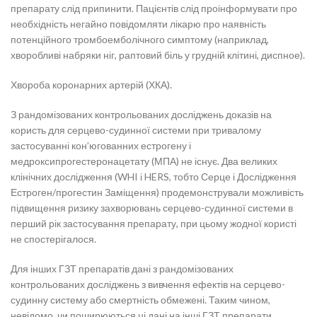
препарату слід припинити. Пацієнтів слід проінформувати про
необхідність негайно повідомляти лікарю про наявність
потенційного тромбоемболічного симптому (наприклад,
хворобливі набряки ніг, раптовий біль у грудній клітині, диспное).
Хвороба коронарних артерій (ХКА).
З рандомізованих контрольованих досліджень доказів на
користь для серцево-судинної системи при тривалому
застосуванні кон’югованних естрогену і
медроксипрогестеронацетату (МПА) не існує. Два великих
клінічних дослідження (WHI і HERS, тобто Серце і Дослідження
Естроген/прогестин Заміщення) продемонстрували можливість
підвищення ризику захворювань серцево-судинної системи в
перший рік застосування препарату, при цьому жодної користі
не спостерігалося.
Для інших ГЗТ препаратів дані з рандомізованих
контрольованих досліджень з вивчення ефектів на серцево-
судинну систему або смертність обмежені. Таким чином,
невідомо, чи поширюються ці дані на інші ГЗТ препарати.