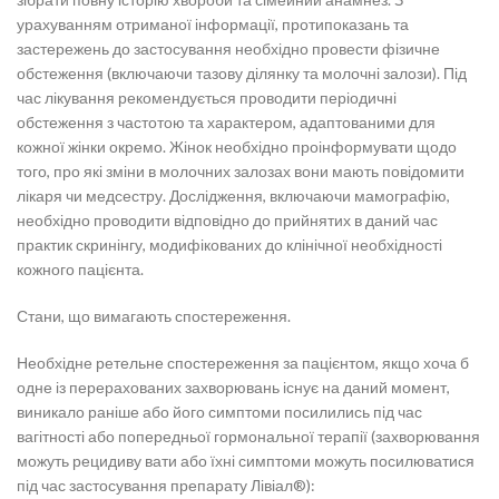
урахуванням отриманої інформації, протипоказань та
застережень до застосування необхідно провести фізичне
обстеження (включаючи тазову ділянку та молочні залози). Під
час лікування рекомендується проводити періодичні
обстеження з частотою та характером, адаптованими для
кожної жінки окремо. Жінок необхідно проінформувати щодо
того, про які зміни в молочних залозах вони мають повідомити
лікаря чи медсестру. Дослідження, включаючи мамографію,
необхідно проводити відповідно до прийнятих в даний час
практик скринінгу, модифікованих до клінічної необхідності
кожного пацієнта.
Стани, що вимагають спостереження.
Необхідне ретельне спостереження за пацієнтом, якщо хоча б
одне із перерахованих захворювань існує на даний момент,
виникало раніше або його симптоми посилились під час
вагітності або попередньої гормональної терапії (захворювання
можуть рецидиву вати або їхні симптоми можуть посилюватися
під час застосування препарату Лівіал®):