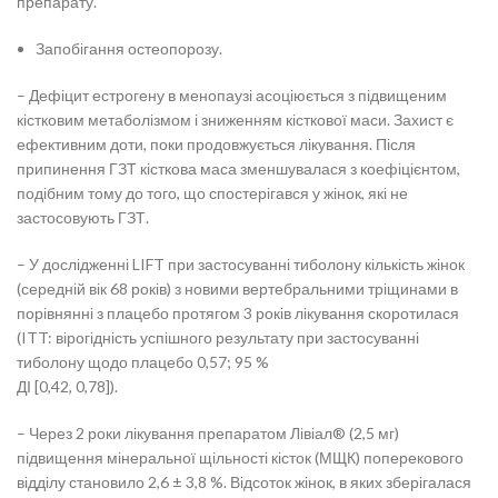
препарату.
Запобігання остеопорозу.
– Дефіцит естрогену в менопаузі асоціюється з підвищеним
кістковим метаболізмом і зниженням кісткової маси. Захист є
ефективним доти, поки продовжується лікування. Після
припинення ГЗТ кісткова маса зменшувалася з коефіцієнтом,
подібним тому до того, що спостерігався у жінок, які не
застосовують ГЗТ.
– У дослідженні LIFT при застосуванні тиболону кількість жінок
(середній вік 68 років) з новими вертебральними тріщинами в
порівнянні з плацебо протягом 3 років лікування скоротилася
(ITT: вірогідність успішного результату при застосуванні
тиболону щодо плацебо 0,57; 95 %
ДІ [0,42, 0,78]).
– Через 2 роки лікування препаратом Лівіал® (2,5 мг)
підвищення мінеральної щільності кісток (МЩК) поперекового
відділу становило 2,6 ± 3,8 %. Відсоток жінок, в яких зберігалася