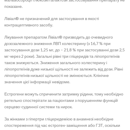
показане.
Лівіал® не призначений для застосування в якості
контрацептивного засобу.
Лікування препаратом Лівіал® призводить до очевидного
дозозалежного зниження ЛВП холестерину (з 16,7 % при
застосування дози 1,25 мг, до – 21,8 % при застосуванні дози 2,5
мг через 2 роки). Загальні рівні три гліцеридів та ліпопротеїнів
також знижуються. Зниження загального холестерину і
ліпопротеїнів дуже низької щільності не залежить від дози. Рівні
ліпопротеїнів низької щільності не змінюються. Клінічне
значення цієї інформації невідоме.
Естрогени можуть спричинити затримку рідини, тому необхідно
ретельно спостерігати за пацієнтами з порушенням функцій
серцево-судинної системи та нирок.
За жінками з гіпертри гліцеридемією в анамнезі необхідне
спостереження під час естроген-заміщення або ГЗТ, оскільки