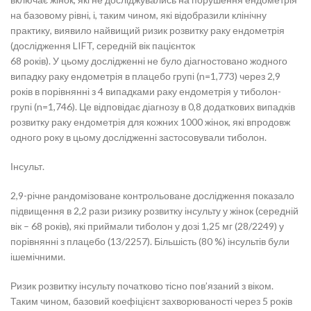
на базовому рівні, і, таким чином, які відобразили клінічну
практику, виявило найвищий ризик розвитку раку ендометрія
(дослідження LIFT, середній вік пацієнток
68 років). У цьому дослідженні не було діагностовано жодного
випадку раку ендометрія в плацебо групі (n=1,773) через 2,9
років в порівнянні з 4 випадками раку ендометрія у тиболон-
групі (n=1,746). Це відповідає діагнозу в 0,8 додаткових випадків
розвитку раку ендометрія для кожних 1000 жінок, які впродовж
одного року в цьому дослідженні застосовували тиболон.
Інсульт.
2,9-річне рандомізоване контрольоване дослідження показало
підвищення в 2,2 рази ризику розвитку інсульту у жінок (середній
вік – 68 років), які приймали тиболон у дозі 1,25 мг (28/2249) у
порівнянні з плацебо (13/2257). Більшість (80 %) інсультів були
ішемічними.
Ризик розвитку інсульту початково тісно пов’язаний з віком.
Таким чином, базовий коефіцієнт захворюваності через 5 років