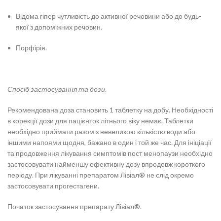
Відома гіпер чутливість до активної речовини або до будь-
якої з допоміжних речовин.
Порфірія.
Спосіб застосування та дози
.
Рекомендована доза становить 1 таблетку на добу. Необхідності
в корекції дози для пацієнток літнього віку немає. Таблетки
необхідно приймати разом з невеликою кількістю води або
іншими напоями щодня, бажано в один і той же час. Для ініціації
та продовження лікування симптомів пост менопаузи необхідно
застосовувати найменшу ефективну дозу впродовж короткого
періоду. При лікуванні препаратом Лівіал® не слід окремо
застосовувати прогестагени.
Початок застосування препарату Лівіал®.