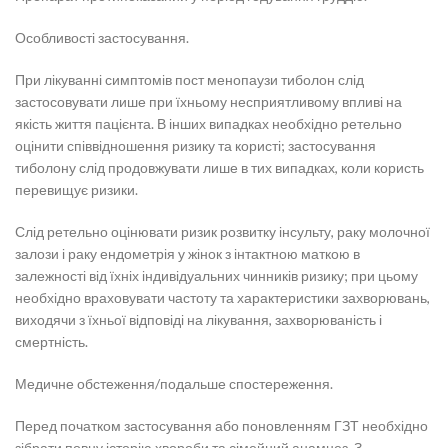
Особливості застосування.
При лікуванні симптомів пост менопаузи тиболон слід
застосовувати лише при їхньому несприятливому впливі на
якість життя пацієнта. В інших випадках необхідно ретельно
оцінити співвідношення ризику та користі; застосування
тиболону слід продовжувати лише в тих випадках, коли користь
перевищує ризики.
Слід ретельно оцінювати ризик розвитку інсульту, раку молочної
залози і раку ендометрія у жінок з інтактною маткою в
залежності від їхніх індивідуальних чинників ризику; при цьому
необхідно враховувати частоту та характеристики захворювань,
виходячи з їхньої відповіді на лікування, захворюваність і
смертність.
Медичне обстеження/подальше спостереження.
Перед початком застосування або поновленням ГЗТ необхідно
зібрати повну історію хвороби та сімейний анамнез. З