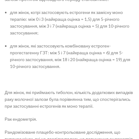
для жінок, котрі застосовують естрогени як замісну моно
терапію: між 0 і 3 (найкраща оцінка = 1,5) для 5-річного
застосування, між 3 і 7 (найкраща оцінка = 5) для 10-річного
застосування;
для жінок, які застосовують комбіновану естроген-
прогестагенну ГЗТ: між 5 і 7 (найкраща оцінка = 6) для 5-
річного застосування, між 18 і 20 (найкраща оцінка = 19) для
10-річного застосування.
Для жінок, які приймають тиболон, кількість додаткових випадків
раку молочної залози була порівнянна тим, що спостерігались
при застосуванні естрогенів як моно терапії.
Рак ендометрія.
Рандомізоване плацебо-контрольоване дослідження, що
включає жінок, які не досліджувались на порушення ендометрія