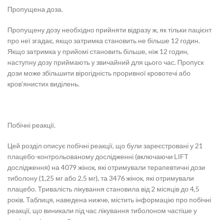
Пропущена доза.
Пропущену дозу необхідно прийняти відразу ж, як тільки пацієнт
про неї згадає, якщо затримка становить не більше 12 годин.
Якщо затримка у прийомі становить більше, ніж 12 годин,
наступну дозу приймають у звичайний для цього час. Пропуск
дози може збільшити вірогідність проривної кровотечі або
кров’янистих виділень.
Побічні реакції.
Цей розділ описує побічні реакції, що були зареєстровані у 21
плацебо-контрольованому дослідженні (включаючи LIFT
дослідження) на 4079 жінок, які отримували терапевтичні дози
тиболону (1,25 мг або 2,5 мг), та 3476 жінок, які отримували
плацебо. Тривалість лікування становила від 2 місяців до 4,5
років. Таблиця, наведена нижче, містить інформацію про побічні
реакції, що виникали під час лікування тиболоном частіше у