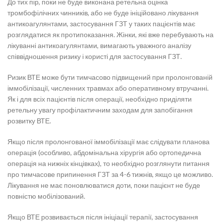
До тих пір, поки не буде виконана ретельна оцінка
тромбофілічних чинників, або не буде ініційовано лікування
антикоагулянтами, застосування ГЗТ у таких пацієнтів має
розглядатися як протипоказання. Жінки, які вже перебувають на
лікуванні антикоагулянтами, вимагають уважного аналізу
співвідношення ризику і користі для застосування ГЗТ.
Ризик ВТЕ може бути тимчасово підвищений при пролонгованій
іммобілізації, численних травмах або оперативному втручанні.
Як і для всіх пацієнтів після операції, необхідно приділяти
ретельну увагу профілактичним заходам для запобігання
розвитку ВТЕ.
Якщо після пролонгованої іммобілізації має слідувати планова
операція (особливо, абдомінальна хірургія або ортопедична
операція на нижніх кінцівках), то необхідно розглянути питання
про тимчасове припинення ГЗТ за 4-6 тижнів, якщо це можливо.
Лікування не має поновлюватися доти, поки пацієнт не буде
повністю мобілізований.
Якщо ВТЕ розвивається після ініціації терапії, застосування