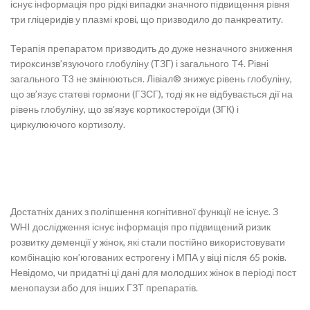
існує інформація про рідкі випадки значного підвищення рівня
три гліцеридів у плазмі крові, що призводило до панкреатиту.
Терапія препаратом призводить до дуже незначного зниження
тироксинзв’язуючого глобуліну (ТЗГ) і загального T4. Рівні
загального T3 не змінюються. Лівіал® знижує рівень глобуліну,
що зв’язує статеві гормони (ГЗСГ), тоді як не відбувається дії на
рівень глобуліну, що зв’язує кортикостероїди (ЗГК) і
циркулюючого кортизолу.
Достатніх даних з поліпшення когнітивної функції не існує. З
WHI дослідження існує інформація про підвищений ризик
розвитку деменції у жінок, які стали постійно використовувати
комбінацію кон’югованих естрогену і МПА у віці після 65 років.
Невідомо, чи придатні ці дані для молодших жінок в періоді пост
менопаузи або для інших ГЗТ препаратів.