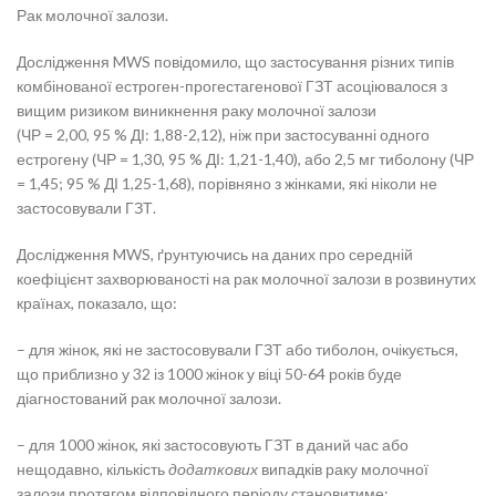
Рак молочної залози.
Дослідження MWS повідомило, що застосування різних типів
комбінованої естроген-прогестагенової ГЗТ асоціювалося з
вищим ризиком виникнення раку молочної залози
(ЧР = 2,00, 95 % ДІ: 1,88-2,12), ніж при застосуванні одного
естрогену (ЧР = 1,30, 95 % ДІ: 1,21-1,40), або 2,5 мг тиболону (ЧР
= 1,45; 95 % ДІ 1,25-1,68), порівняно з жінками, які ніколи не
застосовували ГЗТ.
Дослідження MWS, ґрунтуючись на даних про середній
коефіцієнт захворюваності на рак молочної залози в розвинутих
країнах, показало, що:
– для жінок, які не застосовували ГЗТ або тиболон, очікується,
що приблизно у 32 із 1000 жінок у віці 50-64 років буде
діагностований рак молочної залози.
– для 1000 жінок, які застосовують ГЗТ в даний час або
нещодавно, кількість
додаткових
випадків раку молочної
залози протягом відповідного періоду становитиме: