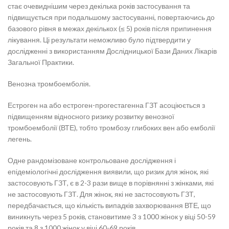
стає очевиднішим через декілька років застосування та
підвищується при подальшому застосуванні, повертаючись до
базового рівня в межах декількох (≤ 5) років після припинення
лікування. Ці результати неможливо було підтвердити у
дослідженні з використанням Дослідницької Бази Даних Лікарів
Загальної Практики.
Венозна тромбоемболія.
Естроген на або естроген-прогестагенна ГЗТ асоціюється з
підвищенням відносного ризику розвитку венозної
тромбоемболії (ВТЕ), тобто тромбозу глибоких вен або емболії
легень.
Одне рандомізоване контрольоване дослідження і
епідеміологічні дослідження виявили, що ризик для жінок, які
застосовують ГЗТ, є в 2-3 рази вище в порівнянні з жінками, які
не застосовують ГЗТ. Для жінок, які не застосовують ГЗТ,
передбачається, що кількість випадків захворювання ВТЕ, що
виникнуть через 5 років, становитиме 3 з 1000 жінок у віці 50-59
років та 8 з 1000 жінок у віці 60-69 років.