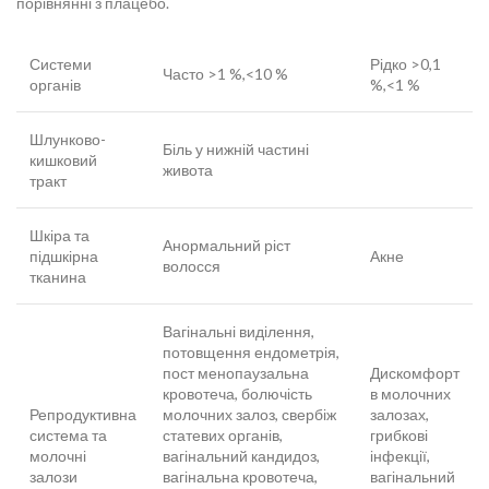
порівнянні з плацебо.
Системи
Рідко >0,1
Часто >1 %,<10 %
органів
%,<1 %
Шлунково-
Біль у нижній частині
кишковий
живота
тракт
Шкіра та
Анормальний ріст
підшкірна
Акне
волосся
тканина
Вагінальні виділення,
потовщення ендометрія,
пост менопаузальна
Дискомфорт
кровотеча, болючість
в молочних
Репродуктивна
молочних залоз, свербіж
залозах,
система та
статевих органів,
грибкові
молочні
вагінальний кандидоз,
інфекції,
залози
вагінальна кровотеча,
вагінальний