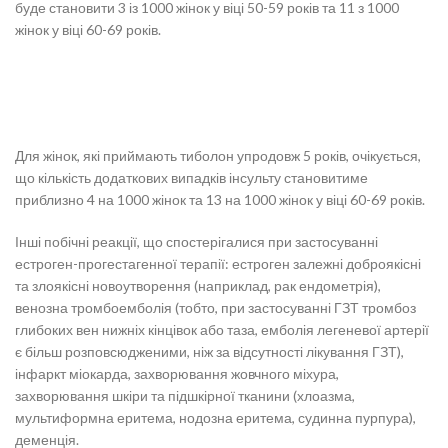
буде становити 3 із 1000 жінок у віці 50-59 років та 11 з 1000
жінок у віці 60-69 років.
Для жінок, які приймають тиболон упродовж 5 років, очікується,
що кількість додаткових випадків інсульту становитиме
приблизно 4 на 1000 жінок та 13 на 1000 жінок у віці 60-69 років.
Інші побічні реакції, що спостерігалися при застосуванні
естроген-прогестагенної терапії: естроген залежні доброякісні
та злоякісні новоутворення (наприклад, рак ендометрія),
венозна тромбоемболія (тобто, при застосуванні ГЗТ тромбоз
глибоких вен нижніх кінцівок або таза, емболія легеневої артерії
є більш розповсюдженими, ніж за відсутності лікування ГЗТ),
інфаркт міокарда, захворювання жовчного міхура,
захворювання шкіри та підшкірної тканини (хлоазма,
мультиформна еритема, нодозна еритема, судинна пурпура),
деменція.