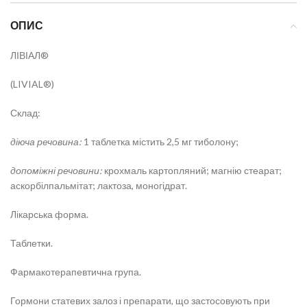
ОПИС
ЛІВІАЛ®
(LIVIAL®)
Склад:
діюча речовина:
1 таблетка містить 2,5 мг тиболону;
допоміжні речовини:
крохмаль картопляний; магнію стеарат;
аскорбілпальмітат; лактоза, моногідрат.
Лікарська форма.
Таблетки.
Фармакотерапевтична група.
Гормони статевих залоз і препарати, що застосовують при