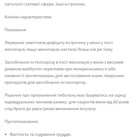
патології статевої сфери. Інші естрогени.
Клінічні характеристики.
Показання.
Лікування симптомів дефіциту естрогену у жінок у пост
менопаузі, якщо менопауза настала більш ніж рік тому.
Запобігання остеопорозу в пост менопаузі у жінок з високим
ризиком майбутніх переломів при непереносимості або
наявності протипоказань для застосування інших лікарських
препаратів для запобігання остеопорозу.
Рішення про призначення тиболону має базуватись на оцінці
індивідуальних чинників ризику; для пацієнтів віком від 60 років
слід брати до уваги ризик виникнення інсульту.
Протипоказання.
Вагітність та годування груддю.