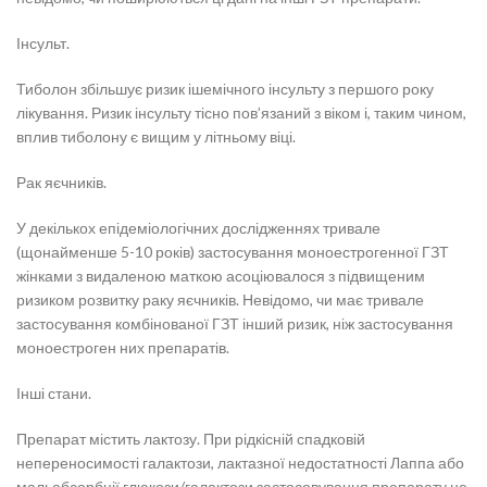
Інсульт.
Тиболон збільшує ризик ішемічного інсульту з першого року
лікування. Ризик інсульту тісно пов’язаний з віком і, таким чином,
вплив тиболону є вищим у літньому віці.
Рак яєчників.
У декількох епідеміологічних дослідженнях тривале
(щонайменше 5-10 років) застосування моноестрогенної ГЗТ
жінками з видаленою маткою асоціювалося з підвищеним
ризиком розвитку раку яєчників. Невідомо, чи має тривале
застосування комбінованої ГЗТ інший ризик, ніж застосування
моноестроген них препаратів.
Інші стани.
Препарат містить лактозу. При рідкісній спадковій
непереносимості галактози, лактазної недостатності Лаппа або
мальабсорбції глюкози/галактози застосовування препарату не