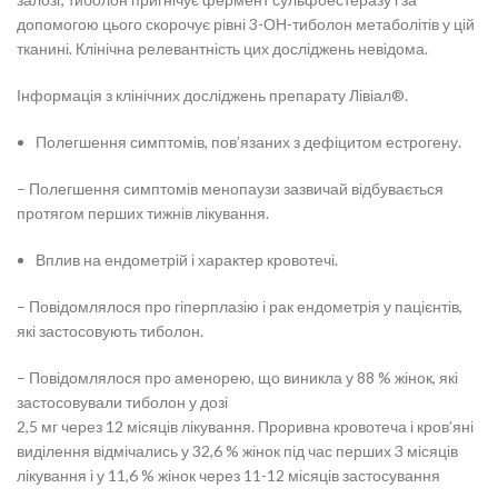
допомогою цього скорочує рівні 3-ОН-тиболон метаболітів у цій
тканині. Клінічна релевантність цих досліджень невідома.
Інформація з клінічних досліджень препарату Лівіал®.
Полегшення симптомів, пов’язаних з дефіцитом естрогену.
– Полегшення симптомів менопаузи зазвичай відбувається
протягом перших тижнів лікування.
Вплив на ендометрій і характер кровотечі.
– Повідомлялося про гіперплазію і рак ендометрія у пацієнтів,
які застосовують тиболон.
– Повідомлялося про аменорею, що виникла у 88 % жінок, які
застосовували тиболон у дозі
2,5 мг через 12 місяців лікування. Проривна кровотеча і кров’яні
виділення відмічались у 32,6 % жінок під час перших 3 місяців
лікування і у 11,6 % жінок через 11-12 місяців застосування