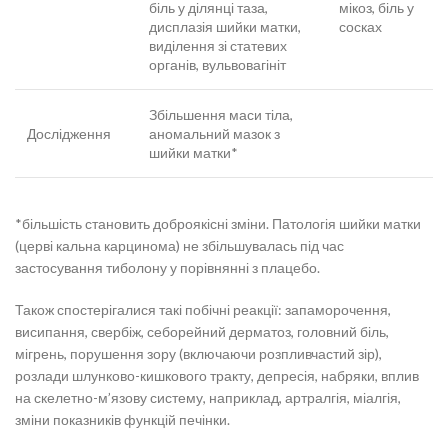
біль у ділянці таза,
мікоз, біль у
дисплазія шийки матки,
сосках
виділення зі статевих
органів, вульвовагініт
Збільшення маси тіла,
Дослідження
аномальний мазок з
шийки матки*
*більшість становить доброякісні зміни. Патологія шийки матки
(церві кальна карцинома) не збільшувалась під час
застосування тиболону у порівнянні з плацебо.
Також спостерігалися такі побічні реакції: запаморочення,
висипання, свербіж, себорейний дерматоз, головний біль,
мігрень, порушення зору (включаючи розпливчастий зір),
розлади шлунково-кишкового тракту, депресія, набряки, вплив
на скелетно-м’язову систему, наприклад, артралгія, міалгія,
зміни показників функцій печінки.