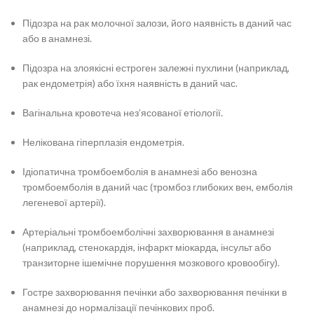
Підозра на рак молочної залози, його наявність в даний час
або в анамнезі.
Підозра на злоякісні естроген залежні пухлини (наприклад,
рак ендометрія) або їхня наявність в даний час.
Вагінальна кровотеча нез’ясованої етіології.
Нелікована гіперплазія ендометрія.
Ідіопатична тромбоемболія в анамнезі або венозна
тромбоемболія в даний час (тромбоз глибоких вен, емболія
легеневої артерії).
Артеріальні тромбоемболічні захворювання в анамнезі
(наприклад, стенокардія, інфаркт міокарда, інсульт або
транзиторне ішемічне порушення мозкового кровообігу).
Гостре захворювання печінки або захворювання печінки в
анамнезі до нормалізації печінкових проб.