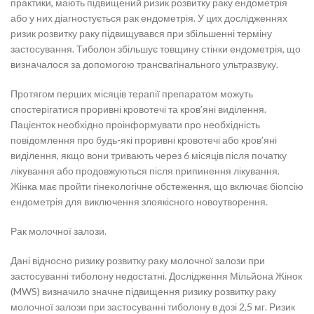
практики, мають підвищений ризик розвитку раку ендометрія
або у них діагностується рак ендометрія. У цих дослідженнях
ризик розвитку раку підвищувався при збільшенні терміну
застосування. Тиболон збільшує товщину стінки ендометрія, що
визначалося за допомогою трансвагінального ультразвуку.
Протягом перших місяців терапії препаратом можуть
спостерігатися проривні кровотечі та кров’яні виділення.
Пацієнток необхідно проінформувати про необхідність
повідомлення про будь-які проривні кровотечі або кров’яні
виділення, якщо вони тривають через 6 місяців після початку
лікування або продовжуються після припинення лікування.
Жінка має пройти гінекологічне обстеження, що включає біопсію
ендометрія для виключення злоякісного новоутворення.
Рак молочної залози.
Дані відносно ризику розвитку раку молочної залози при
застосуванні тиболону недостатні. Дослідження Мільйона Жінок
(MWS) визначило значне підвищення ризику розвитку раку
молочної залози при застосуванні тиболону в дозі 2,5 мг. Ризик