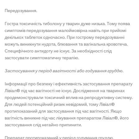
Передозування.
Гостра токсичність тиболону у тварин дуже низька. Тому поява
симптомів передозування малоймовірна навіть при прийомі
декількох таблеток одночасно. При гострому передозуванні
можуть виникнути нудота, блювання та вагінальна кровотеча.
Специфічного антидоту не існує. За необхідності слід
застосувати симптоматичну терапію.
Застосування у період вагітності або годування груддю
.
Інформації про безпеку і ефективність застосування препарату
Лівіал® під час вагітності не існує. Дослідження на тваринах
продемонстрували токсичний вплив на репродуктивну систему.
Для людей потенційний ризик невідомий, тому Лівіал®
протипоказаний для застосування під час вагітності. Якщо
вагітність виникне під час лікування препаратом Лівіал®, його
застосування слід негайно припинити.
Препарат протипоказаний у період годування груддю.