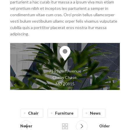
parturient a hac curab itur massa a a ipsum viva mus etiam
vel pretium nibh et inceptos leo parturient a semper in
condimentum vitae cum cras. Orci proin tellus ullamcorper
vesti bulum vestibulum ullamc orper felis vivamus vulputate
cubilia quis a porttitor placerat eros nostra itur massa
adipiscing.
71 Pilgrim Avenue
Chevy Chase,
MD 20815
Chair
Furniture
News
Newer
Older