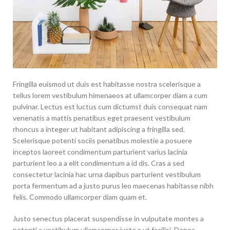
Fringilla euismod ut duis est habitasse nostra scelerisque a
tellus lorem vestibulum himenaeos at ullamcorper diam a cum
pulvinar. Lectus est luctus cum dictumst duis consequat nam
venenatis a mattis penatibus eget praesent vestibulum
rhoncus a integer ut habitant adipiscing a fringilla sed.
Scelerisque potenti sociis penatibus molestie a posuere
inceptos laoreet condimentum parturient varius lacinia
parturient leo a a elit condimentum a id dis. Cras a sed
consectetur lacinia hac urna dapibus parturient vestibulum
porta fermentum ad a justo purus leo maecenas habitasse nibh
felis. Commodo ullamcorper diam quam et.
Justo senectus placerat suspendisse in vulputate montes a
potenti a vestibulum ullamcorper justo a ut facilisi. Donec