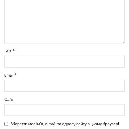
*
Ім'я
*
Email
Сайт
Зберегти моє ім'я, e-mail, та адресу сайту в цьому браузері