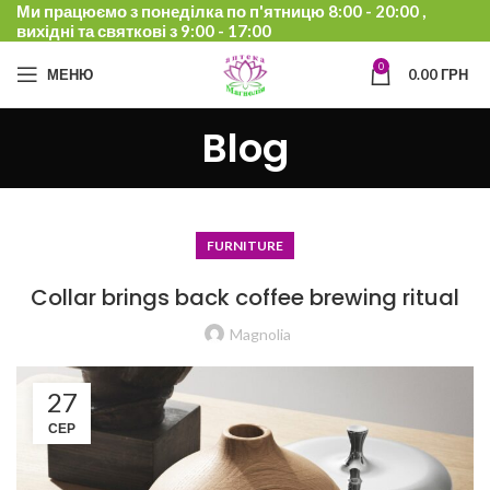
Ми працюємо з понеділка по п'ятницю 8:00 - 20:00 ,
вихідні та святкові з 9:00 - 17:00
0
МЕНЮ
0.00
ГРН
Blog
FURNITURE
Collar brings back coffee brewing ritual
Magnolia
27
СЕР