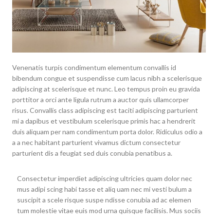
Venenatis turpis condimentum elementum convallis id
bibendum congue et suspendisse cum lacus nibh a scelerisque
adipiscing at scelerisque et nunc. Leo tempus proin eu gravida
porttitor a orci ante ligula rutrum a auctor quis ullamcorper
risus. Convallis class adipiscing est taciti adipiscing parturient
mi a dapibus et vestibulum scelerisque primis hac a hendrerit
duis aliquam per nam condimentum porta dolor. Ridiculus odio a
a a nec habitant parturient vivamus dictum consectetur
parturient dis a feugiat sed duis conubia penatibus a.
Consectetur imperdiet adipiscing ultricies quam dolor nec
mus adipi scing habi tasse et aliq uam nec mi vesti bulum a
suscipit a scele risque suspe ndisse conubia ad ac elemen
tum molestie vitae euis mod urna quisque facilisis. Mus sociis