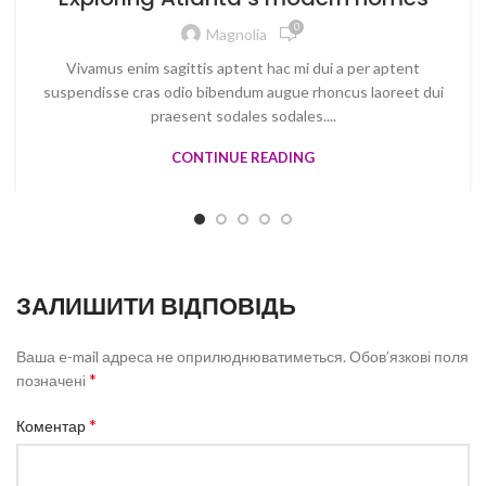
0
Magnolia
Vivamus enim sagittis aptent hac mi dui a per aptent
suspendisse cras odio bibendum augue rhoncus laoreet dui
praesent sodales sodales....
CONTINUE READING
ЗАЛИШИТИ ВІДПОВІДЬ
Ваша e-mail адреса не оприлюднюватиметься.
Обов’язкові поля
*
позначені
*
Коментар