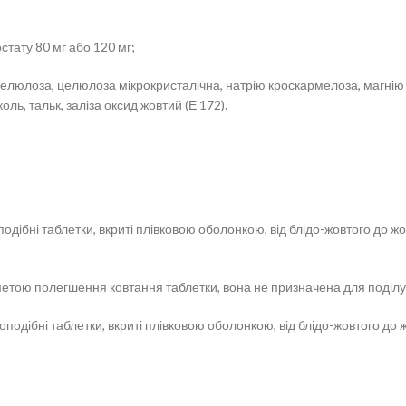
стату 80 мг або 120 мг;
целюлоза, целюлоза мікрокристалічна, натрію кроскармелоза, магнію 
оль, тальк, заліза оксид жовтий (Е 172).
одібні таблетки, вкриті плівковою оболонкою, від блідо-жовтого до жо
тою полегшення ковтання таблетки, вона не призначена для поділу т
подібні таблетки, вкриті плівковою оболонкою, від блідо-жовтого до ж