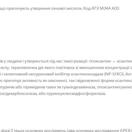
и, що пригнічують утворення сечової кислоти. Код АТХ М04А А03.
 у людини і утворюється під час такої реакції: гіпоксантин → ксант
іазолу, терапевтична дія якого пов’язана зі зменшенням концентрації
і селективний непуриновий інгібітор ксантиноксидази (NP-SIXO), йог
пригнічує активність як окисненої, так і відновленої форми ксанти
і пуринів або піримідинів таких як гуаніндезаміназа, гіпоксантингу
атдекарбоксилаза, або пуриннуклеозидфосфорилаза.
 фазі 3 трьох основних досліджень (два основних дослідження APEX