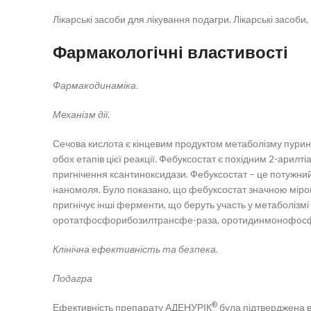
Лікарські засоби для лікування подагри. Лікарські засоб
Фармакологічні властивості
Фармакодинаміка.
Механізм дії.
Сечова кислота є кінцевим продуктом метаболізму пуринів
обох етапів цієї реакції. Фебуксостат є похідним 2-арилт
пригнічення ксантиноксидази. Фебуксостат – це потужний 
наномоля. Було показано, що фебуксостат значною мірою 
пригнічує інші ферменти, що беруть участь у метаболізм
оротатфосфорибозилтрансфе-раза, оротидинмонофосф
Клінічна ефективність та безпека.
Подагра
®
Ефективність препарату АДЕНУРІК
була підтверджена в