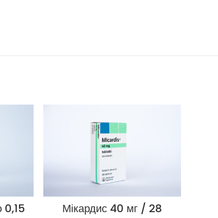
 0,15
Мікардис 40 мг / 28
Т