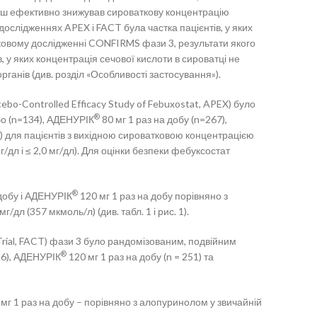
ш ефективно знижував сироваткову концентрацію
дослідженнях APEX і FACT була частка пацієнтів, у яких
атковому дослідженні CONFIRMS фази 3, результати якого
, у яких концентрація сечової кислоти в сироватці не
ганів (див. розділ «Особливості застосування»).
bo-Controlled Efficacy Study of Febuxostat, APEX) було
®
бо (n=134), АДЕНУРІК
80 мг 1 раз на добу (n=267),
8) для пацієнтів з вихідною сироватковою концентрацією
/дл і ≤ 2,0 мг/дл). Для оцінки безпеки фебуксостат
®
 добу і АДЕНУРІК
120 мг 1 раз на добу порівняно з
дл (357 мкмоль/л) (див. табл. 1 і рис. 1).
Trial, FACT) фази 3 було рандомізованим, подвійним
®
256), АДЕНУРІК
120 мг 1 раз на добу (n = 251) та
мг 1 раз на добу – порівняно з алопуринолом у звичайній