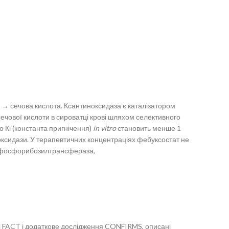
ин → сечова кислота. Ксантиноксидаза є каталізатором
 сечової кислоти в сироватці крові шляхом селективного
о Кі (константа пригнічення)
in vitro
становить менше 1
ноксидази. У терапевтичних концентраціях фебуксостат не
анінфосфорибозилтрансфераза,
 і FACT і додаткове дослідження CONFIRMS, описані