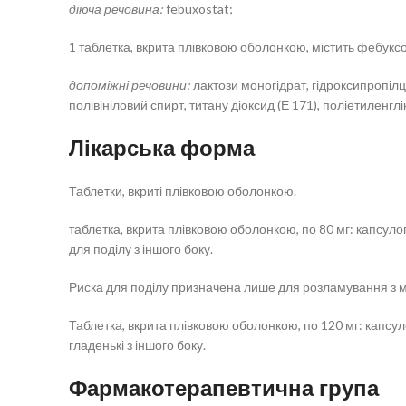
діюча речовина:
febuxostat;
1 таблетка, вкрита плівковою оболонкою, містить фебуксо
допоміжні речовини:
лактози моногідрат, гідроксипропіл
полівініловий спирт, титану діоксид (Е 171), поліетиленглік
Лікарська форма
Таблетки, вкриті плівковою оболонкою.
таблетка, вкрита плівковою оболонкою, по 80 мг: капсулоп
для поділу з іншого боку.
Риска для поділу призначена лише для розламування з ме
Таблетка, вкрита плівковою оболонкою, по 120 мг: капсуло
гладенькі з іншого боку.
Фармакотерапевтична група