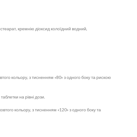
стеарат, кремнію діоксид колоїдний водний,
втого кольору, з тисненням «80» з одного боку та рискою
аблетки на рівні дози.
овтого кольору, з тисненням «120» з одного боку та