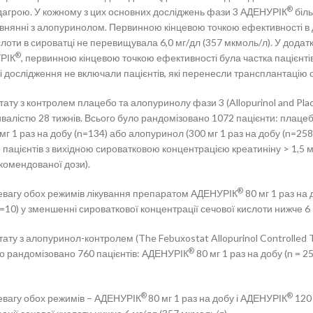
®
подагрою. У кожному з цих основних досліджень фази 3 АДЕНУРІК
біль
орівнянні з алопуринолом. Первинною кінцевою точкою ефективності в 
ислоти в сироватці не перевищувала 6,0 мг/дл (357 мкмоль/л). У дод
®
УРІК
, первинною кінцевою точкою ефективності була частка пацієнтів
і дослідження не включали пацієнтів, які перенесли трансплантацію ор
у з контролем плацебо та алопуринолу фази 3 (Allopurinol and Place
валістю 28 тижнів. Всього було рандомізовано 1072 пацієнти: плаце
мг 1 раз на добу (n=134) або алопуринол (300 мг 1 раз на добу (n=25
я пацієнтів з вихідною сироватковою концентрацією креатиніну > 1,5 мг
екомендованої дози).
®
евагу обох режимів лікування препаратом АДЕНУРІК
80 мг 1 раз на
=10) у зменшенні сироваткової концентрації сечової кислоти нижче 6 мг/
ату з алопуринол-контролем (The Febuxostat Allopurinol Controlled 
®
ло рандомізовано 760 пацієнтів: АДЕНУРІК
80 мг 1 раз на добу (n = 
®
®
евагу обох режимів – АДЕНУРІК
80 мг 1 раз на добу і АДЕНУРІК
120 