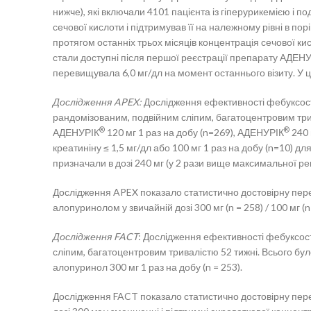
нижче), які включали 4101 пацієнта із гіперурикемією і 
сечової кислоти і підтримував її на належному рівні в п
протягом останніх трьох місяців концентрація сечової к
стали доступні після першої реєстрації препарату АДЕН
перевищувала 6,0 мг/дл на момент останнього візиту. У ц
Дослідження APEX:
Дослідження ефективності фебуксостат
рандомізованим, подвійним сліпим, багатоцентровим три
®
®
АДЕНУРІК
120 мг 1 раз на добу (n=269), АДЕНУРІК
240 
креатиніну ≤ 1,5 мг/дл або 100 мг 1 раз на добу (n=10) дл
призначали в дозі 240 мг (у 2 рази вище максимальної р
Дослідження APEX показало статистично достовірну пер
алопуринолом у звичайній дозі 300 мг (n = 258) / 100 мг (n
Дослідження FACT
: Дослідження ефективності фебуксост
сліпим, багатоцентровим тривалістю 52 тижні. Всього бу
алопуринол 300 мг 1 раз на добу (n = 253).
Дослідження FACT показало статистично достовірну пер