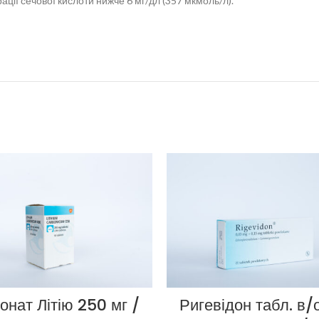
рації сечової кислоти нижче 6 мг/дл (357 мкмоль/л).
онат Літію 250 мг /
Ригевідон табл. в/о