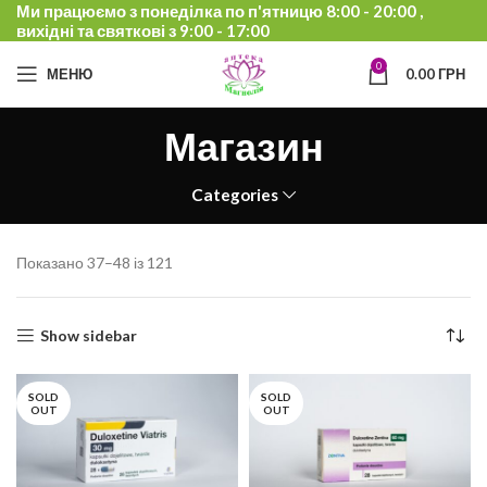
Ми працюємо з понеділка по п'ятницю 8:00 - 20:00 ,
вихідні та святкові з 9:00 - 17:00
0
МЕНЮ
0.00
ГРН
Магазин
Categories
Показано 37–48 із 121
Show sidebar
SOLD
SOLD
OUT
OUT