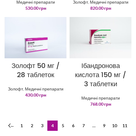
Медичні препарати
Золофт
,
Медичні препарати
530.00
грн
820.00
грн
Ібандронова
Золофт 50 мг /
кислота 150 мг /
28 таблеток
3 таблетки
Золофт
,
Медичні препарати
430.00
грн
Медичні препарати
768.00
грн
←
1
2
3
4
5
6
7
…
9
10
11
→