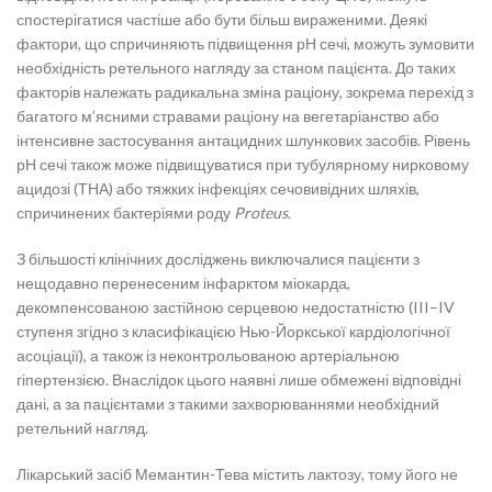
спостерігатися частіше або бути більш вираженими. Деякі
фактори, що спричиняють підвищення рН сечі, можуть зумовити
необхідність ретельного нагляду за станом пацієнта. До таких
факторів належать радикальна зміна раціону, зокрема перехід з
багатого м’ясними стравами раціону на вегетаріанство або
інтенсивне застосування антацидних шлункових засобів. Рівень
рН сечі також може підвищуватися при тубулярному нирковому
ацидозі (ТНА) або тяжких інфекціях сечовивідних шляхів,
спричинених бактеріями роду
Proteus
.
З більшості клінічних досліджень виключалися пацієнти з
нещодавно перенесеним інфарктом міокарда,
декомпенсованою застійною серцевою недостатністю (III–IV
ступеня згідно з класифікацією Нью-Йоркської кардіологічної
асоціації), а також із неконтрольованою артеріальною
гіпертензією. Внаслідок цього наявні лише обмежені відповідні
дані, а за пацієнтами з такими захворюваннями необхідний
ретельний нагляд.
Лікарський засіб Мемантин-Тева містить лактозу, тому його не