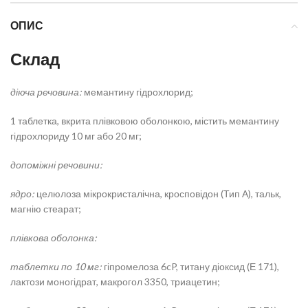
ОПИС
Склад
діюча речовина:
мемантину гідрохлорид;
1 таблетка, вкрита плівковою оболонкою, містить мемантину
гідрохлориду 10 мг або 20 мг;
допоміжні речовини:
ядро:
целюлоза мікрокристалічна, кросповідон (Тип А), тальк,
магнію стеарат;
плівкова оболонка:
таблетки по 10 мг:
гіпромелоза 6cP, титану діоксид (Е 171),
лактози моногідрат, макрогол 3350, триацетин;