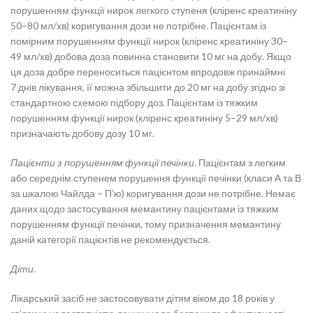
порушенням функції нирок легкого ступеня (кліренс креатиніну
50–80 мл/хв) коригування дози не потрібне. Пацієнтам із
помірним порушенням функції нирок (кліренс креатиніну 30–
49 мл/хв) добова доза повинна становити 10 мг на добу. Якщо
ця доза добре переноситься пацієнтом впродовж принаймні
7 днів лікування, її можна збільшити до 20 мг на добу згідно зі
стандартною схемою підбору доз. Пацієнтам із тяжким
порушенням функції нирок (кліренс креатиніну 5–29 мл/хв)
призначають добову дозу 10 мг.
Пацієнти з порушенням функції печінки.
Пацієнтам з легким
або середнім ступенем порушення функції печінки (класи А та В
за шкалою Чайлда – П’ю) коригування дози не потрібне. Немає
даних щодо застосування мемантину пацієнтами із тяжким
порушенням функції печінки, тому призначення мемантину
даній категорії пацієнтів не рекомендується.
Діти.
Лікарський засіб не застосовувати дітям віком до 18 років у