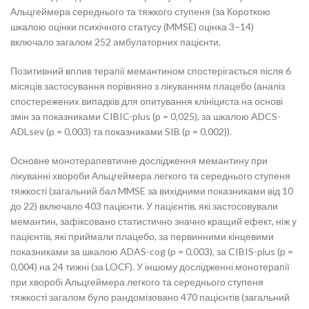
Альцгеймера середнього та тяжкого ступеня (за Короткою
шкалою оцінки психічного статусу (MMSE) оцінка 3–14)
включало загалом 252 амбулаторних пацієнти.
Позитивний вплив терапії мемантином спостерігається після 6
місяців застосування порівняно з лікуванням плацебо (аналіз
спостережених випадків для опитування клініциста на основі
змін за показниками CIBIC-plus (p = 0,025), за шкалою ADCS-
ADLsev (p = 0,003) та показниками SIB (p = 0,002)).
Основне монотерапевтичне дослідження мемантину при
лікуванні хвороби Альцгеймера легкого та середнього ступеня
тяжкості (загальний бал MMSE за вихідними показниками від 10
до 22) включало 403 пацієнти. У пацієнтів, які застосовували
мемантин, зафіксовано статистично значно кращий ефект, ніж у
пацієнтів, які приймали плацебо, за первинними кінцевими
показниками за шкалою ADAS-cog (p = 0,003), за CIBIS-plus (p =
0,004) на 24 тижні (за LOCF). У іншому дослідженні монотерапії
при хворобі Альцгеймера легкого та середнього ступеня
тяжкості загалом було рандомізовано 470 пацієнтів (загальний