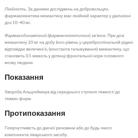
Лінійність.
За даними досліджень на добровольцях,
фармакокінетика мемантину має лінійний характер у діапазоні
доз 10–40 мг.
Фармакодинамічний/фармакокінетичний зв’язок.
При дозі
мемантину 20 мг на добу його рівень у цереброспінальній рідині
відповідає величині k
(константа гальмування) мемантину, що
i
становить 0,5 мкмоль у ділянці фронтальної кори головного
мозку людини.
Показання
Хвороба Альцгеймера від середнього ступеня тяжкості до
тяжких форм.
Протипоказання
Гіперчутливість до діючої речовини або до будь-якого
компонента лікарського засобу.