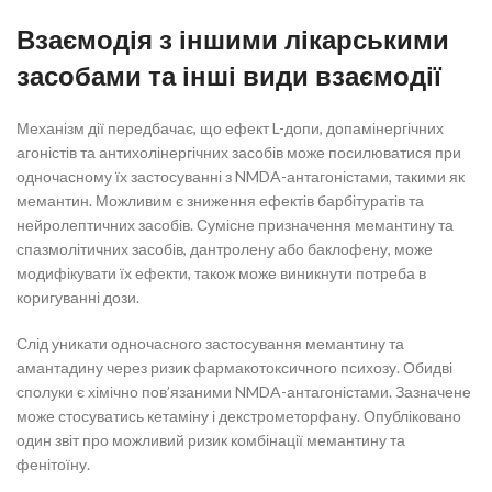
Взаємодія з іншими лікарськими
засобами та інші види взаємодії
Механізм дії передбачає, що ефект L-допи, допамінергічних
агоністів та антихолінергічних засобів може посилюватися при
одночасному їх застосуванні з NMDA-антагоністами, такими як
мемантин. Можливим є зниження ефектів барбітуратів та
нейролептичних засобів. Сумісне призначення мемантину та
спазмолітичних засобів, дантролену або баклофену, може
модифікувати їх ефекти, також може виникнути потреба в
коригуванні дози.
Слід уникати одночасного застосування мемантину та
амантадину через ризик фармакотоксичного психозу. Обидві
сполуки є хімічно пов’язаними NMDA-антагоністами. Зазначене
може стосуватись кетаміну і декстрометорфану. Опубліковано
один звіт про можливий ризик комбінації мемантину та
фенітоїну.