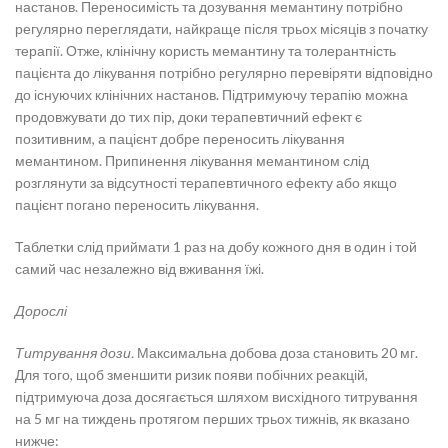
настанов. Переносимість та дозування мемантину потрібно
регулярно переглядати, найкраще після трьох місяців з початку
терапії. Отже, клінічну користь мемантину та толерантність
пацієнта до лікування потрібно регулярно перевіряти відповідно
до існуючих клінічних настанов. Підтримуючу терапію можна
продовжувати до тих пір, доки терапевтичний ефект є
позитивним, а пацієнт добре переносить лікування
мемантином. Припинення лікування мемантином слід
розглянути за відсутності терапевтичного ефекту або якщо
пацієнт погано переносить лікування.
Таблетки слід приймати 1 раз на добу кожного дня в один і той
самий час незалежно від вживання їжі.
Дорослі
Титрування дози.
Максимальна добова доза становить 20 мг.
Для того, щоб зменшити ризик появи побічних реакцій,
підтримуюча доза досягається шляхом висхідного титрування
на 5 мг на тиждень протягом перших трьох тижнів, як вказано
нижче: