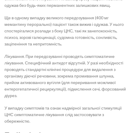
одужав без будь-яких перманентних залишкових явищ.
Ще в одному випадку великого передозування (400 мг
мемантину перорально) пацієнт також вижив і одужав. У нього
спостерігалися розлади з боку ЦНС, такі як занепокоєність,
психоз, зорові галюцинації, судомна готовність, сонливість,
заціпеніння та непритомність.
Лікування.
При передозуванні проводять симптоматичне
лікування. Специфічний антидот відсутній. У разі необхідності
проводять стандартні клінічні процедури для видалення з
організму діючої речовини, зокрема промивання шлунка,
прийом активованого вугілля (для переривання можливої
ентерогепатичної рециркуляції), підкислення сечі, форсований
діурез.
У випадку симптомів та ознак надмірної загальної стимуляції
ЦНС симптоматичне лікування слід застосовувати з
обережністю.