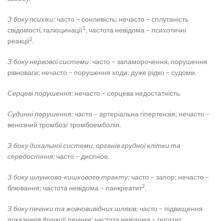
З боку психіки:
часто – сонливість; нечасто – сплутаність
1
свідомості, галюцинації
; частота невідома – психотичні
2
реакції
.
З боку нервової системи:
часто – запаморочення, порушення
рівноваги; нечасто – порушення ходи; дуже рідко – судоми.
Серцеві порушення:
нечасто – серцева недостатність.
Судинні порушення:
часто – артеріальна гіпертензія; нечасто –
венозний тромбоз/ тромбоемболія.
З боку дихальної системи, органів грудної клітки та
середостіння:
часто – диспное.
З боку шлунково-кишкового тракту:
часто – запор; нечасто –
2
блювання; частота невідома – панкреатит
.
З боку печінки та жовчовивідних шляхів:
часто – підвищення
показників функції печінки; частота невідома – гепатит.