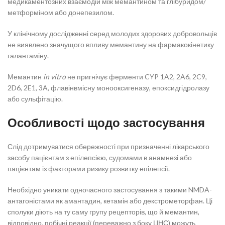
медикаментозних взаємодій між мемантином та глібуридом/
метформіном або донепезилом.
У клінічному дослідженні серед молодих здорових добровольців
не виявлено значущого впливу мемантину на фармакокінетику
галантаміну.
Мемантин
in vitro
не пригнічує ферменти CYP 1A2, 2A6, 2C9,
2D6, 2E1, 3A, флавінвмісну монооксигеназу, епоксидгідролазу
або сульфітацію.
Особливості щодо застосування
Слід дотримуватися обережності при призначенні лікарського
засобу пацієнтам з епілепсією, судомами в анамнезі або
пацієнтам із факторами ризику розвитку епілепсії.
Необхідно уникати одночасного застосування з такими NMDA-
антагоністами як амантадин, кетамін або декстрометорфан. Ці
сполуки діють на ту саму групу рецепторів, що й мемантин,
відповідно, побічні реакції (переважно з боку ЦНС) можуть