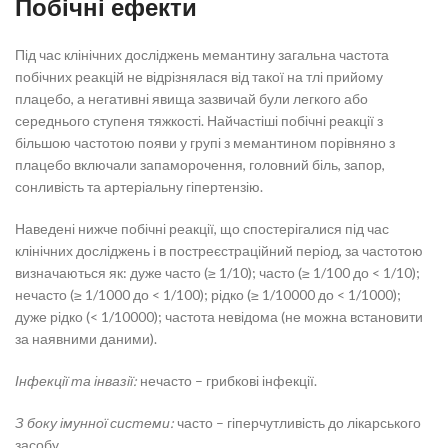
Побічні ефекти
Під час клінічних досліджень мемантину загальна частота
побічних реакцій не відрізнялася від такої на тлі прийому
плацебо, а негативні явища зазвичай були легкого або
середнього ступеня тяжкості. Найчастіші побічні реакції з
більшою частотою появи у групі з мемантином порівняно з
плацебо включали запаморочення, головний біль, запор,
сонливість та артеріальну гіпертензію.
Наведені нижче побічні реакції, що спостерігалися під час
клінічних досліджень і в постреєстраційний період, за частотою
визначаються як: дуже часто (≥ 1/10); часто (≥ 1/100 до < 1/10);
нечасто (≥ 1/1000 до < 1/100); рідко (≥ 1/10000 до < 1/1000);
дуже рідко (< 1/10000); частота невідома (не можна встановити
за наявними даними).
Інфекції та інвазії:
нечасто – грибкові інфекції.
З боку імунної системи:
часто – гіперчутливість до лікарського
засобу.