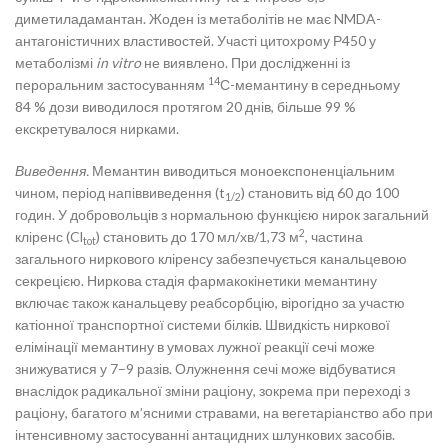
диметиладамантан. Жоден із метаболітів не має NMDA-
антагоністичних властивостей. Участі цитохрому Р450 у
метаболізмі
in vitro
не виявлено. При дослідженні із
14
пероральним застосуванням
С-мемантину в середньому
84 % дози виводилося протягом 20 днів, більше 99 %
екскретувалося нирками.
Виведення.
Мемантин виводиться моноекспоненціальним
чином, період напіввиведення (t
) становить від 60 до 100
1/2
годин. У добровольців з нормальною функцією нирок загальний
2
кліренс (Cl
) становить до 170 мл/хв/1,73 м
, частина
tot
загального ниркового кліренсу забезпечується канальцевою
секрецією. Ниркова стадія фармакокінетики мемантину
включає також канальцеву реабсорбцію, вірогідно за участю
катіонної транспортної системи білків. Швидкість ниркової
елімінації мемантину в умовах лужної реакції сечі може
знижуватися у 7–9 разів. Олужнення сечі може відбуватися
внаслідок радикальної зміни раціону, зокрема при переході з
раціону, багатого м’ясними стравами, на вегетаріанство або при
інтенсивному застосуванні антацидних шлункових засобів.