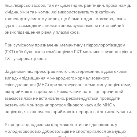
Інші лікарські засоби, такі як циметидин, ранітидин, прокаїнамід,
хінідин, хінін та нікотин, які використовують ту ж катіонну
транспортну систему нирок, що й амантадин, можливо, також
здатні взаємодіяти з мемантином, зумовлюючи потенційний
ризик підвищення рівня у плазмі крові.
При сумісному призначенні мемантину з гідрохлоротіазидом
(ГХТ) або будь-якою комбінацією з ГХТ можливе зниження рівня
ГХТ у сироватці крові.
За даними післяреєстраційного спостереження, відомі окремі
випадки підвищення міжнародного нормалізованого
співвідношення (МНС) при застосуванні мемантину пацієнтами,
які приймають варфарин. Незважаючи на те, що причинний
взаємозв’язок не встановлено, рекомендується проводити
ретельний моніторинг протромбінового часу або МНС у
пацієнтів, які одночасно приймають пероральні антикоагулянти.
У процесі однодозових фармакокінетичних досліджень у
молодих здорових добровольців не спостерігалося значущих