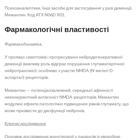
Психоаналептики. Інші засоби для застосування у разі деменції.
Мемантин. Код АТХ N06D X01.
Фармакологічні властивості
Фармакодинаміка.
У проявах симптомів і прогресуванні нейродегенеративної
деменції важливу роль відіграє порушення глутаматергічної
нейротрансмісії, особливо з участю NMDA (N-метил-D-
аспартат)-рецепторів.
Мемантин — потенціалзалежний, середньої афінності
неконкурентний антагоніст NMDA-рецепторів. Мемантин
модулює ефекти патологічно підвищених рівнів глутамату, що
може призвести до дисфункції нейронів.
Клінічні дослідження
Основне дослідження монотерапії у пацієнтів із хворобою