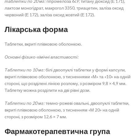
таблетки по 20 мг:
гіпромелоза 6cP, титану діоксид (Е 171),
лактози моногідрат, макрогол 3350, триацетин, заліза оксид
червоний (Е 172), заліза оксид жовтий (Е 172).
Лікарська форма
Таблетки, вкриті плівковою оболонкою.
Основні фізико-хімічні властивості:
Таблетки по 10 мг:
білі двоопуклі таблетки у формі капсули,
вкриті плівковою оболонкою, з тисненнями «М» та «10» на одній
стороні, що розділені лінією розлому, з розміром 9,8 × 4,9 мм.
Таблетку можна розділити на дві рівні дози.
Таблетки по 20 мг:
темно-рожеві овальні, двоопуклі таблетки,
вкриті плівковою оболонкою, з тисненням «М 20» на одній
стороні, з розміром 12,6 × 7 мм.
Фармакотерапевтична група