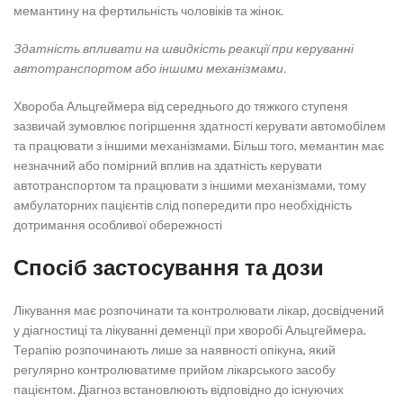
мемантину на фертильність чоловіків та жінок.
Здатність впливати на швидкість реакції при керуванні
автотранспортом або іншими механізмами.
Хвороба Альцгеймера від середнього до тяжкого ступеня
зазвичай зумовлює погіршення здатності керувати автомобілем
та працювати з іншими механізмами. Більш того, мемантин має
незначний або помірний вплив на здатність керувати
автотранспортом та працювати з іншими механізмами, тому
амбулаторних пацієнтів слід попередити про необхідність
дотримання особливої обережності
Спосіб застосування та дози
Лікування має розпочинати та контролювати лікар, досвідчений
у діагностиці та лікуванні деменції при хворобі Альцгеймера.
Терапію розпочинають лише за наявності опікуна, який
регулярно контролюватиме прийом лікарського засобу
пацієнтом. Діагноз встановлюють відповідно до існуючих