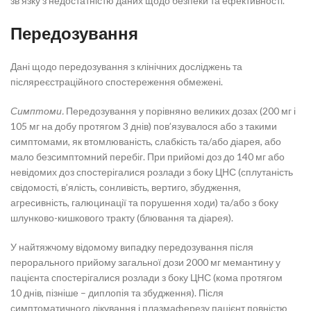
зв’язку з недостатністю даних щодо безпеки та ефективності.
Передозування
Дані щодо передозування з клінічних досліджень та
післяреєстраційного спостереження обмежені.
Симптоми.
Передозування у порівняно великих дозах (200 мг і
105 мг на добу протягом 3 днів) пов’язувалося або з такими
симптомами, як втомлюваність, слабкість та/або діарея, або
мало безсимптомний перебіг. При прийомі доз до 140 мг або
невідомих доз спостерігалися розлади з боку ЦНС (сплутаність
свідомості, в’ялість, сонливість, вертиго, збудження,
агресивність, галюцинації та порушення ходи) та/або з боку
шлунково-кишкового тракту (блювання та діарея).
У найтяжчому відомому випадку передозування після
перорального прийому загальної дози 2000 мг мемантину у
пацієнта спостерігалися розлади з боку ЦНС (кома протягом
10 днів, пізніше – диплопія та збудження). Після
симптоматичного лікування і плазмаферезу пацієнт повністю