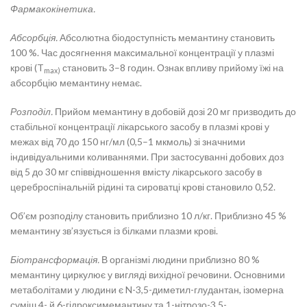
Фармакокінетика.
Абсорбція.
Абсолютна біодоступність мемантину становить
100 %. Час досягнення максимальної концентрації у плазмі
крові (T
становить 3–8 годин. Ознак впливу прийому їжі на
max)
абсорбцію мемантину немає.
Розподіл.
Прийом мемантину в добовій дозі 20 мг призводить до
стабільної концентрації лікарського засобу в плазмі крові у
межах від 70 до 150 нг/мл (0,5–1 мкмоль) зі значними
індивідуальними коливаннями. При застосуванні добових доз
від 5 до 30 мг співвідношення вмісту лікарського засобу в
цереброспінальній рідині та сироватці крові становило 0,52.
Об’єм розподілу становить приблизно 10 л/кг. Приблизно 45 %
мемантину зв’язується із білками плазми крові.
Біотрансформація.
В організмі людини приблизно 80 %
мемантину циркулює у вигляді вихідної речовини. Основними
метаболітами у людини є N-3,5-диметил-глудантан, ізомерна
суміш 4- й 6-гідроксимемантину та 1-нітрозо-3,5-