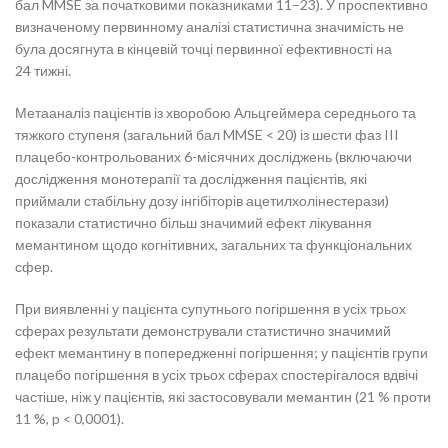
бал MMSE за початковими показниками 11–23). У проспективно
визначеному первинному аналізі статистична значимість не
була досягнута в кінцевій точці первинної ефективності на
24 тижні.
Метааналіз пацієнтів із хворобою Альцгеймера середнього та
тяжкого ступеня (загальний бал MMSE < 20) із шести фаз III
плацебо-контрольованих 6-місячних досліджень (включаючи
дослідження монотерапії та дослідження пацієнтів, які
приймали стабільну дозу інгібіторів ацетилхолінестерази)
показали статистично більш значимий ефект лікування
мемантином щодо когнітивних, загальних та функціональних
сфер.
При виявленні у пацієнта супутнього погіршення в усіх трьох
сферах результати демонстрували статистично значимий
ефект мемантину в попередженні погіршення; у пацієнтів групи
плацебо погіршення в усіх трьох сферах спостерігалося вдвічі
частіше, ніж у пацієнтів, які застосовували мемантин (21 % проти
11 %, p < 0,0001).