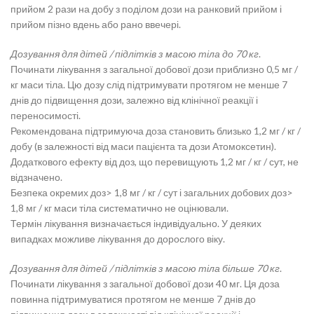
прийом 2 рази на добу з поділом дози на ранковий прийом і
прийом пізно вдень або рано ввечері.
Дозування для дітей / підлітків з масою тіла до 70 кг
.
Починати лікування з загальної добової дози приблизно 0,5 мг /
кг маси тіла. Цю дозу слід підтримувати протягом не менше 7
днів до підвищення дози, залежно від клінічної реакції і
переносимості.
Рекомендована підтримуюча доза становить близько 1,2 мг / кг /
добу (в залежності від маси пацієнта та дози Атомоксетин).
Додаткового ефекту від доз, що перевищують 1,2 мг / кг / сут, не
відзначено.
Безпека окремих доз> 1,8 мг / кг / сут і загальних добових доз>
1,8 мг / кг маси тіла систематично не оцінювали.
Термін лікування визначається індивідуально. У деяких
випадках можливе лікування до дорослого віку.
Дозування для дітей / підлітків з масою тіла більше 70 кг
.
Починати лікування з загальної добової дози 40 мг. Ця доза
повинна підтримуватися протягом не менше 7 днів до