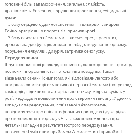
головний біль, запаморочення, загальна слабкість,
дратівливість, безсоння, порушення просипання, суїцидальні
думки.
– З боку серцево-судинної системи — тахікардія, синдром
Рейно, артеріальна гіпертензія, приливи крові.
– З боку сечостатевої системи — дисменорея, простатит,
еректильна дисфункція, зниження лібідо, порушення оргазму,
порушення еякуляції, дизурія, затримка сечопуску.
Передозування​
Шлунково-кишкові розлади, сонливість, запаморочення, тремор,
неспокій, гіперактивність і патологічна поведінка. Також
відзначали ознаки і симптоми, які відповідали легкого або
помірного активізації симпатичної нервової системи (наприклад
тахікардія, підвищення артеріального тиску, мідріаз, сухість у
роті), надходили повідомлення про свербіння і висипу. У деяких
випадках передозування, пов’язаної з Атомоксетин,
повідомлялося про епілептиформних припадках і дуже рідко –
про подовження інтервалу Q-T. Також повідомлялося про
летальні випадки в результаті гострого передозування,
пов’язаної зі змішаним прийомом Атомоксетин і принаймні