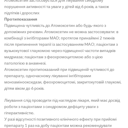
Атомоксетин застосовується для лікування синдрому
порушення активності та уваги у дітей від 6 років, а також
підлітків і дорослих
Протипоказання
Підвищена чутливість до Атомоксетин або будь-якого з
допоміжних речовин. Атомоксетин не можна застосовувати: в
комбінації з інгібіторами МАО; протягом принаймні 2 тижнів
після припинення терапії із застосуванням MAO; пацієнтам з
вузькокутової глаукомою через підвищеної частоти випадків
мидриаза; пацієнтам з феохромоцитомою або з цією
патологією в анамнезі.
Атомоксетин протипоказаний при підвищеній чутливості до
препарату, одночасному лікуванні інгібіторами
моноамінооксидази, феохромоцитомі, закритокутовій глаукомі,
дітям віком до 6 років.
Лікування слід проводити під наглядом лікаря, який має досвід
роботи з пацієнтами з синдромом дефіциту уваги з
гіперактивністю.
У разі відсутності позитивного клінічного ефекту при прийомі
препарату 1 раз на добу пацієнтам можна рекомендувати