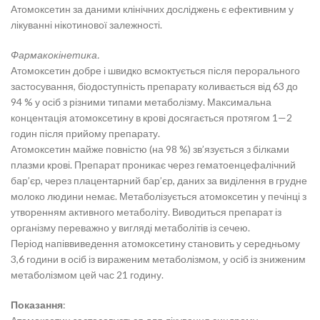
Атомоксетин за даними клінічних досліджень є ефективним у
лікуванні нікотинової залежності.
Фармакокінетика.
Атомоксетин добре і швидко всмоктується після перорального
застосування, біодоступність препарату коливається від 63 до
94 % у осіб з різними типами метаболізму. Максимальна
концентація атомоксетину в крові досягається протягом 1—2
годин після прийому препарату.
Атомоксетин майже повністю (на 98 %) зв’язується з білками
плазми крові. Препарат проникає через гематоенцефалічний
бар’єр, через плацентарний бар’єр, даних за виділення в грудне
молоко людини немає. Метаболізується атомоксетин у печінці з
утворенням активного метаболіту. Виводиться препарат із
організму переважно у вигляді метаболітів із сечею.
Період напіввиведення атомоксетину становить у середньому
3,6 години в осіб із вираженим метаболізмом, у осіб із зниженим
метаболізмом цей час 21 годину.
Показання
: