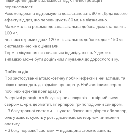
підвищення дози в залежності від клінічної реакції і
переносимості.
Рекомендована підтримуюча доза становить 80 мг. Додаткового
ефекту від доз, що перевищують 80 мг, не відзначено.
Максимальна рекомендована загальна добова доза становить
100 мг.
Безпека окремих доз> 120 мг і загальних добових доз> 150 мг
систематично не оцінювали.
Термін лікування визначається індивідуально. У деяких
випадках може бути доцільним лікування до дорослого віку.
Побічна дія
При застосуванні атомоксетину побічні ефекти є нечастими, та
рідко призводять до відміни препарату. Найчастішими серед
побічних ефектів препарату є:
Алергічні реакції та з боку шкірних покривів — шкірний висип,
свербіж шкіри, дерматит, гіпергідроз, грипоподібний синдром.
– З боку травної системи — нудота, блювання, діарея або запор,
біль у животі, сухість у роті, диспепсія, метеоризм, зниження
апетиту.
– З боку нервової системи — підвищена стомлюваність,