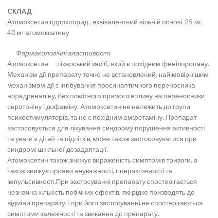
CКЛАД
Атомоксетин гідрохлорид , еквівалентний вільній основі 25 мг,
40 мг атомоксетину
Фармакологічні властивості
Атомоксетин — лікарський засіб, який є похідним фенілпропану.
Механізм дії препарату точно не встановлений, найімовірнішим
механізмом дії є інгібування пресинаптичного переносника
норадреналіну, без помітного прямого впливу на переносники
серотоніну і дофаміну. Атомоксетин не належить до групи
психостимуляторів, та не є похідним амфетаміну. Препарат
застосовується для лікування синдрому порушення активності
та уваги в дітей та підлітків, може також застосовуватися при
синдромі шкільної дезадаптації.
Атомоксетин також знижує вираженість симптомів тривоги, а
також знижує прояви неуважності, гіперактивності та
імпульсивності.При застосуванні препарату спостерігається
незначна кількість побічних ефектів, які рідко призводять до
відміни препарату, і при його застосуванні не спостерігаються
симптоми залежності та звикання до препарату.