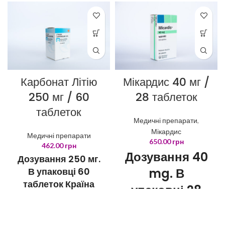
Карбонат Літію
Мікардис 40 мг /
250 мг / 60
28 таблеток
таблеток
Медичні препарати
,
Мікардис
Медичні препарати
650.00
грн
462.00
грн
Дозування 40
Дозування 250 мг.
В упаковці 60
mg. В
таблеток Країна
упаковці 28
виробник GSK
шт. Виробник
Польща
Boehringer